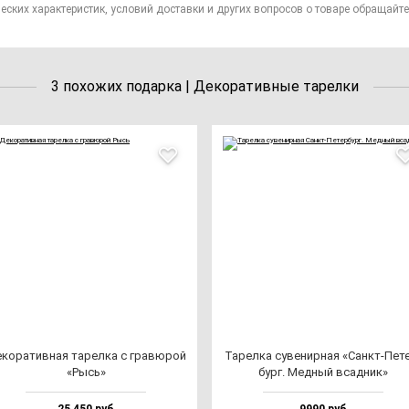
еских характеристик, условий доставки и других вопросов о товаре обращайте
3 похожих подарка | Декоративные тарелки
ко­ра­тив­ная та­рел­ка с гра­вю­рой
Тарел­ка су­ве­нир­ная «Санкт-Пет
«Рысь»
бург. Мед­ный всад­ник»