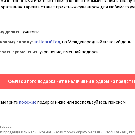
ажите любое имя или текст, номер класса в комментарии к заказу
коративная тарелка станет приятным сувениром для любимого уч
му дарить:
учителю
 какому поводу:
на Новый Год
, на Международный женский день
ласть применения:
украшение, именной подарок
Сейчас этого подарка нет в наличии ни в одном из предста
смотрите
похожие
подарки ниже или воспользуйтесь поиском.
товара.
йт продавца или напишите нам через
форму обратной связи
, чтобы узнать, к