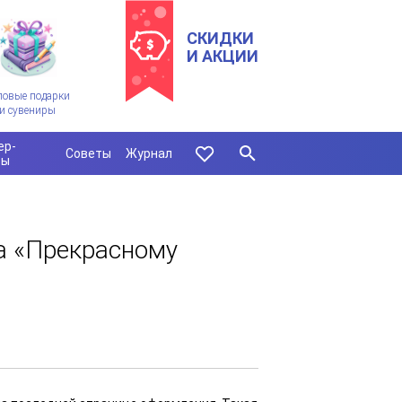
СКИДКИ
И АКЦИИ
ловые подарки
и сувениры
ер-
Советы
Журнал
сы
а «Прекрасному