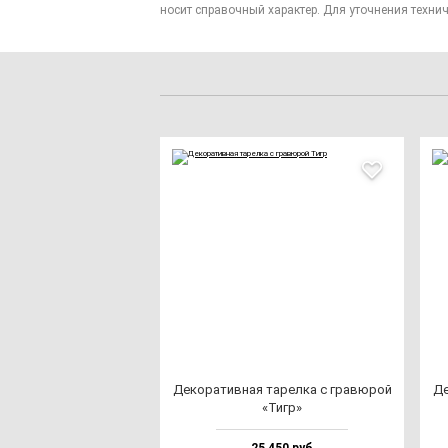
носит справочный характер. Для уточнения технич
Деко­ра­тив­ная та­рел­ка с гра­вю­рой
Де
«Тигр»