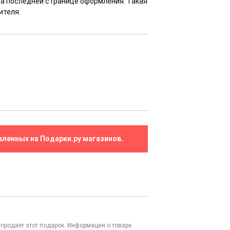
 на последней странице оформления. Такая
ителя.
вленных на Подарки.ру магазинов.
то продает этот подарок. Информация о товаре