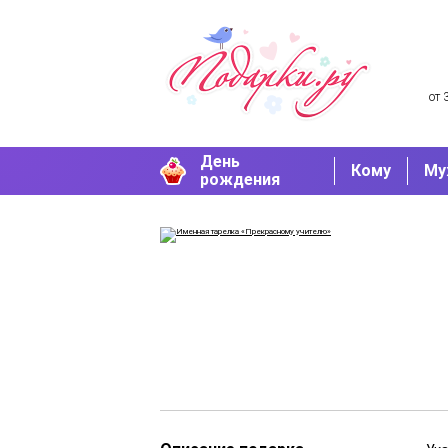
от 
День
Кому
Му
рождения