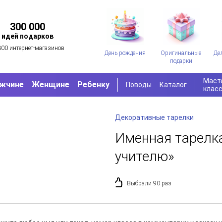
300 000
идей подарков
300 интернет-магазинов
День рождения
Оригинальные
Де
подарки
Маст
жчине
Женщине
Ребенку
Поводы
Каталог
клас
Декоративные тарелки
Именная тарелк
учителю»
Выбрали 90 раз