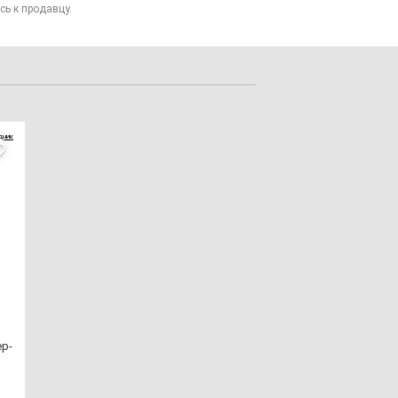
сь к продавцу.
ер­