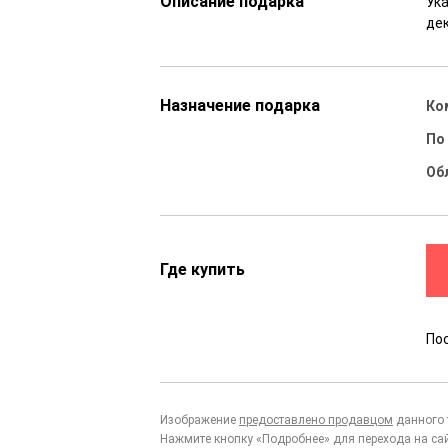
Описание подарка
Ук
де
Назначение подарка
Ко
По
Об
Где купить
По
Изображение
предоставлено продавцом
данного 
Нажмите кнопку «Подробнее» для перехода на са