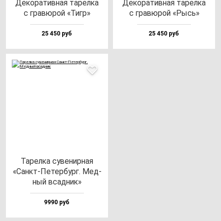
Деко­ра­тив­ная та­рел­ка
Деко­ра­тив­ная та­рел­ка
с гра­вю­рой «Тигр»
с гра­вю­рой «Рысь»
25 450 руб
25 450 руб
Тарел­ка су­ве­нир­ная
«Санкт-Петер­бург. Мед­
ный всад­ник»
9990 руб