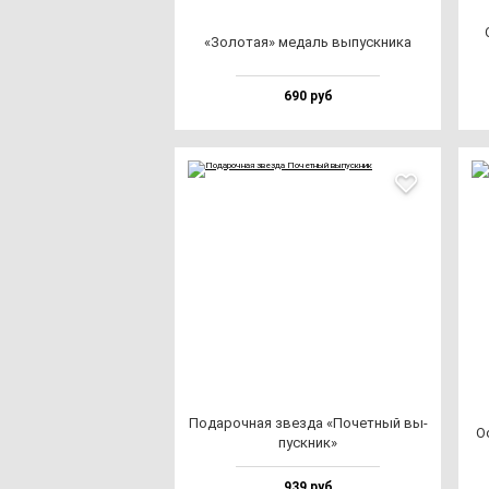
«Золо­тая» ме­даль вы­пус­кни­ка
690 руб
Пода­роч­ная звез­да «Почет­ный вы­
О
пус­кник»
939 руб