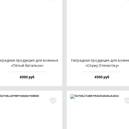
г­рад­ная про­дук­ция для во­ен­ных
Наг­рад­ная про­дук­ция для во­ен­
«Пятый ба­таль­он»
«Слу­жу Оте­чес­тву»
4000 руб
4500 руб