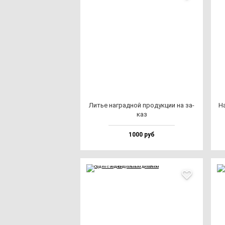
Литье наг­рад­ной про­дук­ции на за­
На
каз
1000 руб