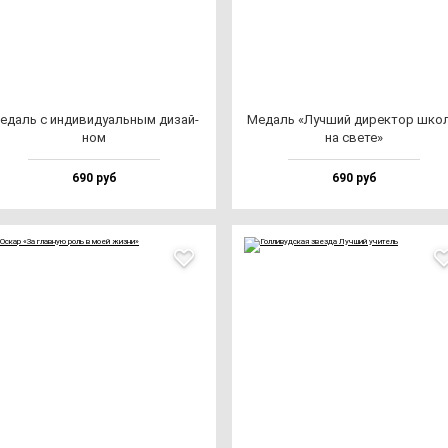
едаль с ин­ди­ви­ду­аль­ным ди­зай­
Медаль «Луч­ший ди­рек­тор шко
ном
на све­те»
690 руб
690 руб