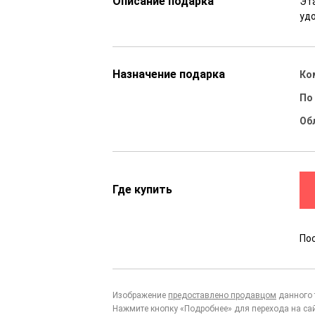
Описание подарка
Эт
уд
Назначение подарка
Ко
По
Об
Где купить
По
Изображение
предоставлено продавцом
данного 
Нажмите кнопку «Подробнее» для перехода на са