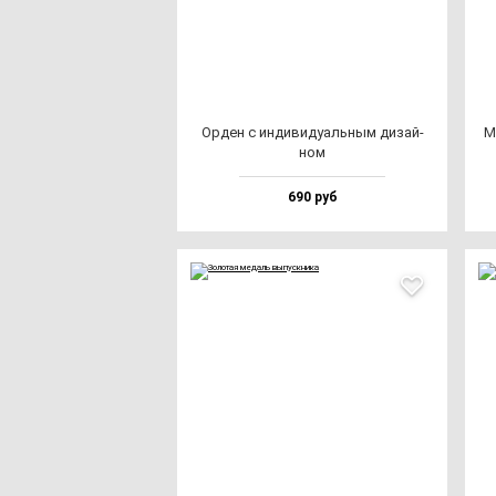
Орден с ин­ди­ви­ду­аль­ным ди­зай­
М
ном
690 руб