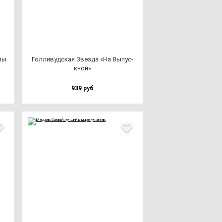
­лы
Гол­ли­вуд­ская Звез­да «На Выпус­
кной»
939 руб