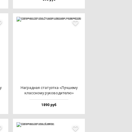
у
Наг­рад­ная ста­ту­эт­ка «Луч­ше­му
клас­сно­му ру­ко­во­ди­те­лю»
1890 руб