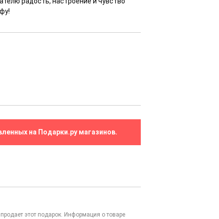
ателю радость, настроение и чувство
фу!
вленных на Подарки.ру магазинов.
то продает этот подарок. Информация о товаре