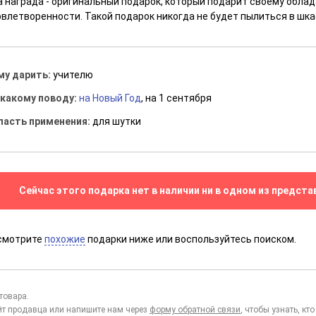
а награда - оригинальный подарок, который подарит своему облад
овлетворенности. Такой подарок никогда не будет пылиться в шка
му дарить:
учителю
 какому поводу:
на Новый Год
, на 1 сентября
ласть применения:
для шутки
Сейчас этого подарка нет в наличии ни в одном из предста
смотрите
похожие
подарки ниже или воспользуйтесь поиском.
товара.
йт продавца или напишите нам через
форму обратной связи
, чтобы узнать, к