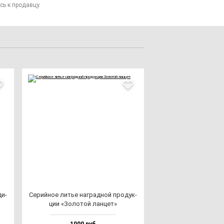
сь к продавцу.
ди­
Серий­ное литье наг­рад­ной про­дук­
ции «Золо­той лан­цет»