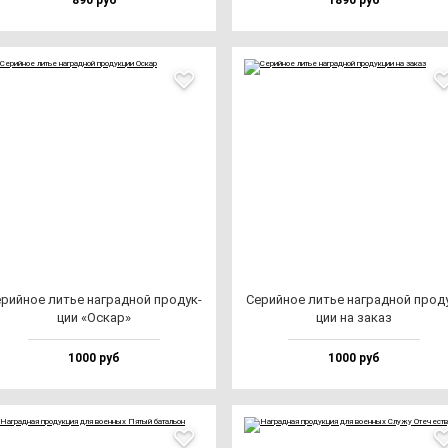
890 руб
1890 руб
рий­ное литье наг­рад­ной про­дук­
Серий­ное литье наг­рад­ной про­д
ции «Оскар»
ции на за­каз
1000 руб
1000 руб