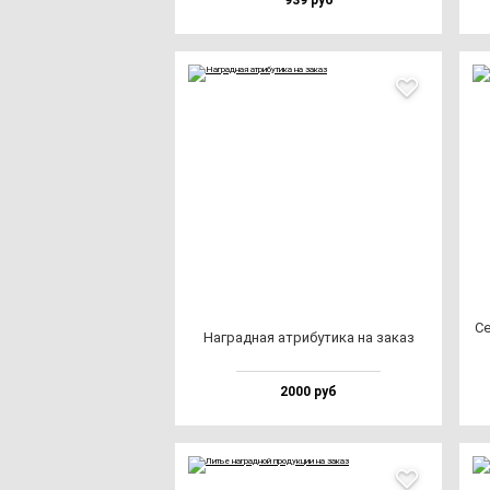
939 руб
Се
Наг­рад­ная ат­ри­бу­ти­ка на за­каз
2000 руб