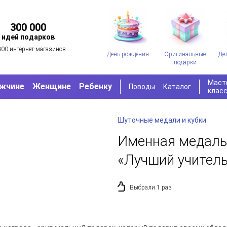
300 000
идей подарков
300 интернет-магазинов
День рождения
Оригинальные
Де
подарки
Маст
жчине
Женщине
Ребенку
Поводы
Каталог
клас
Шуточные медали и кубки
Именная медаль
«Лучший учитель
Выбрали 1 раз