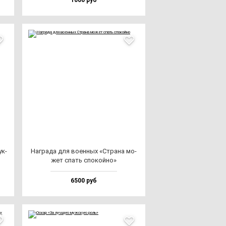
1000 руб
ук­
Наг­ра­да для во­ен­ных «Стра­на мо­
жет спать спо­кой­но»
6500 руб