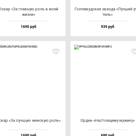
Оскар «За глав­ную роль в моей
Гол­ли­вуд­ская звез­да «Луч­ший у
жиз­ни»
тель»
1690 руб
939 руб
скар «За луч­шую жен­скую роль»
Орден «Нас­то­яще­му му­жи­ку»
1690 руб
690 руб