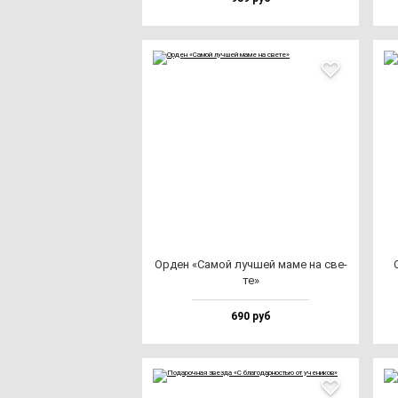
Орден «Самой луч­шей ма­ме на све­
те»
690 руб