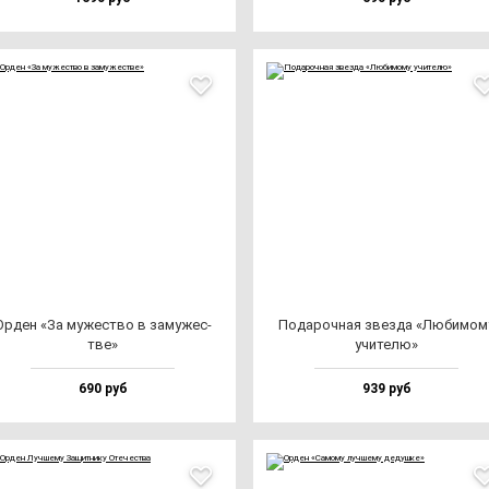
Орден «За му­жес­тво в за­му­жес­
Пода­роч­ная звез­да «Люби­мо­м
тве»
учи­те­лю»
690 руб
939 руб