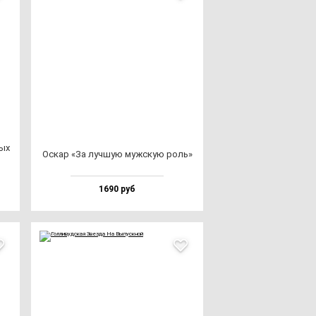
ных
Оскар «За луч­шую муж­скую роль»
1690 руб