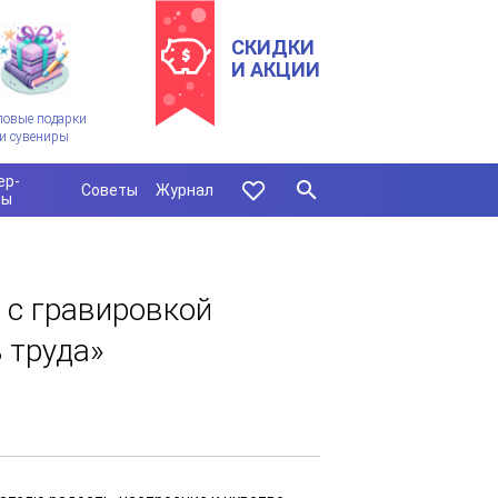
СКИДКИ
И АКЦИИ
ловые подарки
и сувениры
ер-
Советы
Журнал
сы
 с гравировкой
 труда»