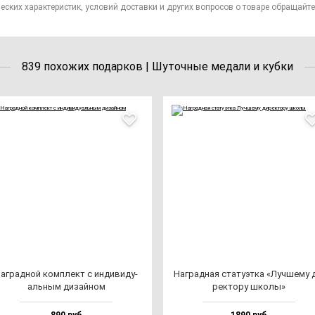
еских характеристик, условий доставки и других вопросов о товаре обращайте
839 похожих подарков | Шуточные медали и кубки
аг­рад­ной ком­плект с ин­ди­ви­ду­
Наг­рад­ная ста­ту­эт­ка «Луч­ше­му 
аль­ным ди­зай­ном
рек­то­ру шко­лы»