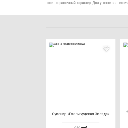
носит справочный характер. Для уточнения технич
Н
Суве­нир «Гол­ли­вуд­ская Звез­да»