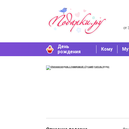
от 
День
Кому
Му
рождения