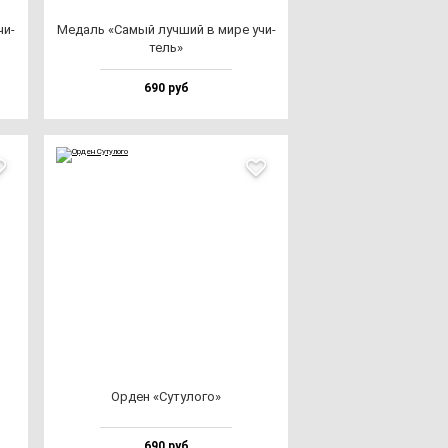
чи­
Медаль «Самый луч­ший в ми­ре учи­
тель»
690 руб
Орден «Суту­ло­го»
690 руб