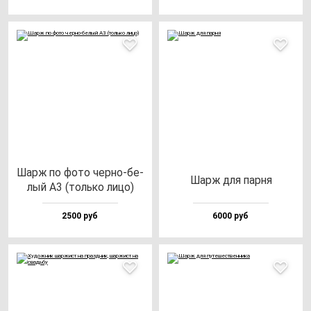
Шарж по фо­то чер­но-бе­
Шарж для пар­ня
лый А3 (толь­ко ли­цо)
2500 руб
6000 руб