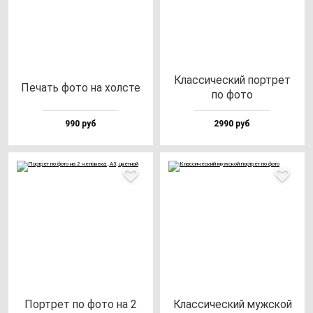
Клас­си­чес­кий пор­трет
Печать фо­то на хол­сте
по фо­то
990 руб
2990 руб
Пор­трет по фо­то на 2
Клас­си­чес­кий муж­ской