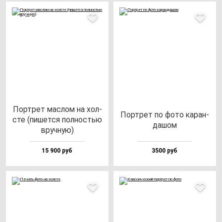
Пор­трет мас­лом на хол­
Пор­трет по фо­то ка­ран­
сте (пи­шет­ся пол­ностью
да­шом
вруч­ную)
15 900 руб
3500 руб