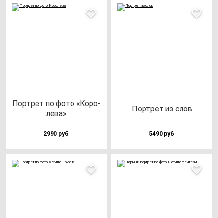
Пор­трет по фо­то «Коро­
Пор­трет из слов
ле­ва»
2990 руб
5490 руб