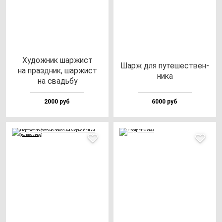
Худож­ник шар­жист
Шарж для пу­те­шес­твен­
на праз­дник, шар­жист
ни­ка
на свадь­бу
2000 руб
6000 руб