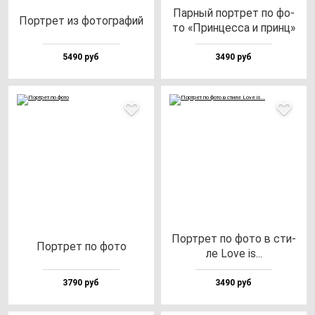
Пар­ный пор­трет по фо­
Пор­трет из фо­тог­ра­фий
то «Прин­цес­са и принц»
5490 руб
3490 руб
Пор­трет по фо­то в сти­
Пор­трет по фо­то
ле Love is...
3790 руб
3490 руб