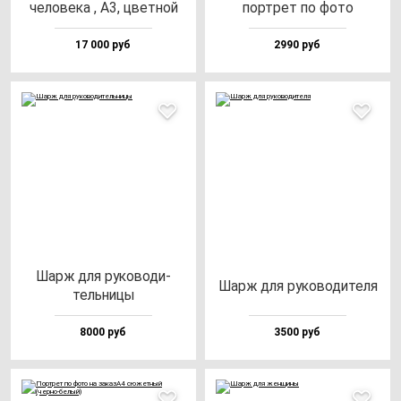
че­ло­ве­ка , А3, цвет­ной
пор­трет по фо­то
17 000 руб
2990 руб
Шарж для ру­ко­во­ди­
Шарж для ру­ко­во­ди­те­ля
тель­ни­цы
8000 руб
3500 руб