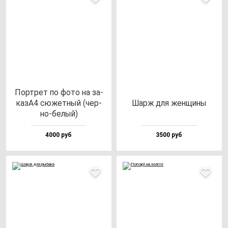
Пор­трет по фо­то на за­
казА4 сю­жет­ный (чер­
Шарж для жен­щи­ны
но-бе­лый)
4000 руб
3500 руб