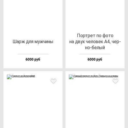
Пор­трет по фо­то
Шарж для муж­чи­ны
на двух че­ло­век А4, чер­
но-бе­лый
6000 руб
6000 руб