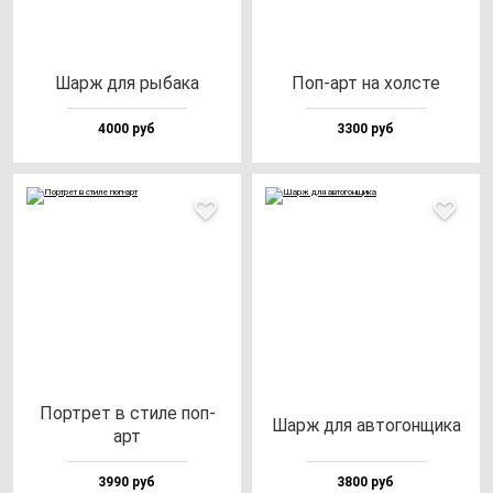
Шарж для ры­ба­ка
Поп-арт на хол­сте
4000 руб
3300 руб
Пор­трет в сти­ле поп-
Шарж для ав­то­гон­щи­ка
арт
3990 руб
3800 руб