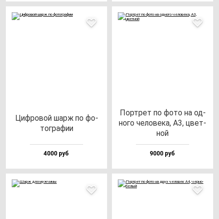
Пор­трет по фо­то на од­
Циф­ро­вой шарж по фо­
но­го че­ло­ве­ка, А3, цвет­
тог­ра­фии
ной
4000 руб
9000 руб