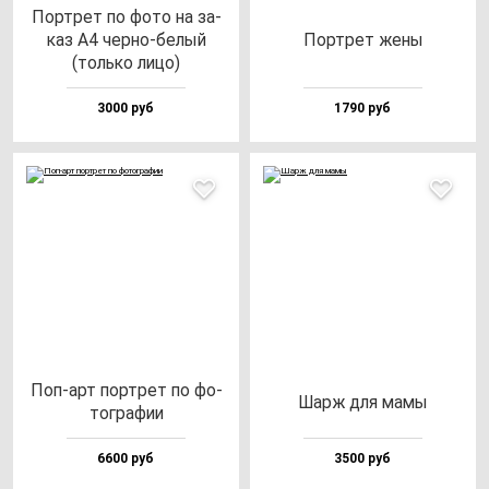
Пор­трет по фо­то на за­
каз А4 чер­но-бе­лый
Пор­трет же­ны
(толь­ко ли­цо)
3000 руб
1790 руб
Поп-арт пор­трет по фо­
Шарж для ма­мы
тог­ра­фии
6600 руб
3500 руб