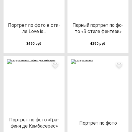
Пор­трет по фо­то в сти­
Пар­ный пор­трет по фо­
ле Love is...
то «В сти­ле фен­те­зи»
3490 руб
4290 руб
Пор­трет по фо­то «Гра­
Пор­трет по фо­то
фи­ня де Кам­ба­се­рес»