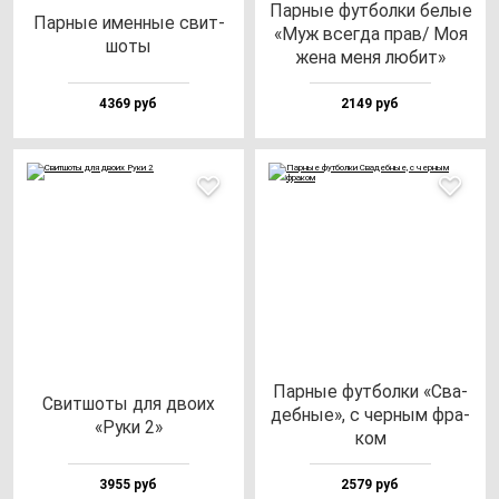
Пар­ные фут­бол­ки бе­лые
Пар­ные имен­ные свит­
«Муж всег­да прав/ Моя
шо­ты
же­на ме­ня лю­бит»
4369 руб
2149 руб
Пар­ные фут­бол­ки «Сва­
Свит­шо­ты для дво­их
деб­ные», с чер­ным фра­
«Руки 2»
ком
3955 руб
2579 руб