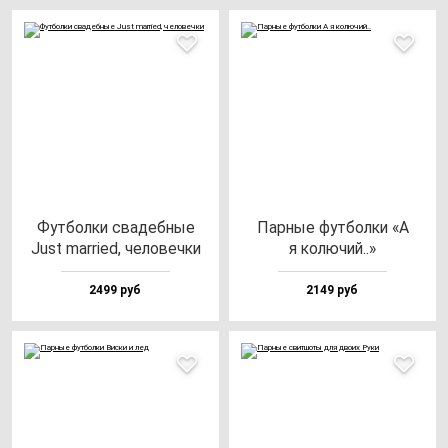
Фут­бол­ки сва­деб­ные
Пар­ные фут­бол­ки «А
Just mar­ri­ed, че­ло­веч­ки
я ко­лю­чий..»
2499 руб
2149 руб