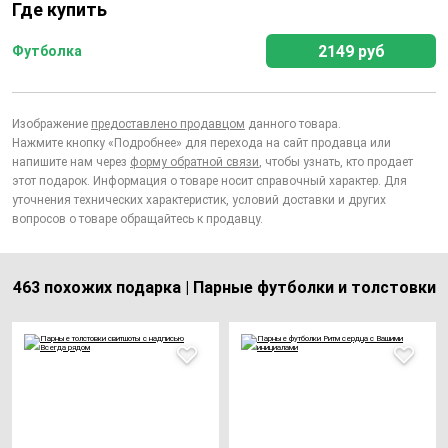
Где купить
2149 руб
Футболка
Изображение
предоставлено продавцом
данного товара.
Нажмите кнопку «Подробнее» для перехода на сайт продавца или
напишите нам через
форму обратной связи
, чтобы узнать, кто продает
этот подарок. Информация о товаре носит справочный характер. Для
уточнения технических характеристик, условий доставки и других
вопросов о товаре обращайтесь к продавцу.
463 похожих подарка | Парные футболки и толстовки