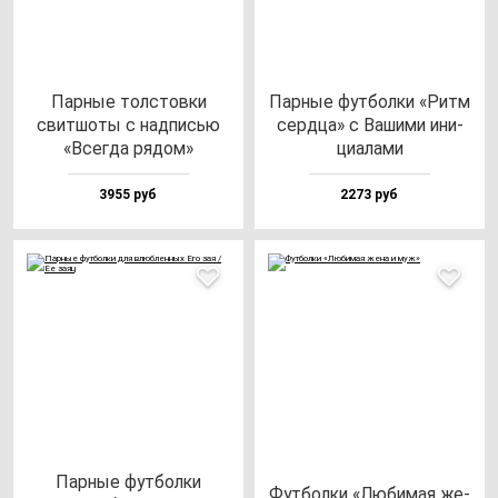
Пар­ные тол­стов­ки
Пар­ные фут­бол­ки «Ритм
свит­шо­ты с над­писью
сер­дца» с Ваши­ми ини­
«Всег­да ря­дом»
ци­ала­ми
3955 руб
2273 руб
Пар­ные фут­бол­ки
Фут­бол­ки «Люби­мая же­