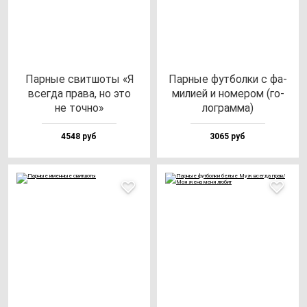
Пар­ные свит­шо­ты «Я
Пар­ные фут­бол­ки с фа­
всег­да пра­ва, но это
ми­лией и но­ме­ром (го­
не точ­но»
лог­рам­ма)
4548 руб
3065 руб