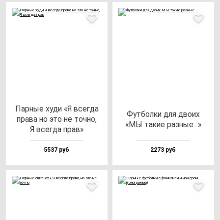
Пар­ные ху­ди «Я всег­да
Фут­бол­ки для дво­их
пра­ва но это не точ­но,
«МЫ та­кие раз­ные...»
Я всег­да прав»
5537 руб
2273 руб