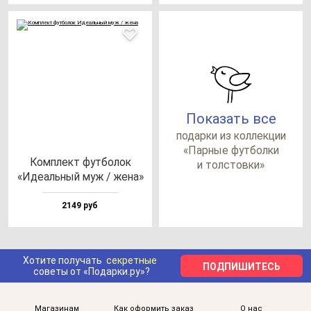
Показать все
по­дар­ки из кол­лек­ции
«Пар­ные фут­бол­ки
Ком­плект фут­бо­лок
и тол­стов­ки»
«Иде­аль­ный муж / же­на»
2149 руб
Хотите получать
секретные
ПОДПИШИТЕСЬ
советы от «Подарки.ру»?
Магазинам
Как оформить заказ
О нас