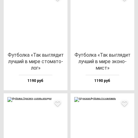
Фут­бол­ка «Так выг­ля­дит
Фут­бол­ка «Так выг­ля­дит
луч­ший в ми­ре сто­ма­то­
луч­ший в ми­ре эко­но­
лог»
мист»
1190 руб
1190 руб