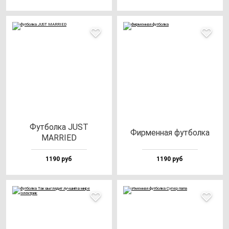
Фут­бол­ка JUST
Фир­мен­ная фут­бол­ка
MARRIED
1190 руб
1190 руб