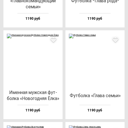
«Глав­но­ко­ман­ду­ющий
Фут­бол­ка *Гла­ва ро­да*
семьи»
1190 руб
1190 руб
Имен­ная муж­ская фут­
Фут­бол­ка «Гла­ва семьи»
бол­ка «Ново­год­няя Ёлка»
1190 руб
1190 руб