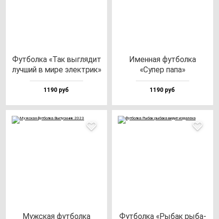
Фут­бол­ка «Так выг­ля­дит
Имен­ная фут­бол­ка
луч­ший в ми­ре элек­трик»
«Супер па­па»
1190 руб
1190 руб
Муж­ская фут­бол­ка
Фут­бол­ка «Рыбак ры­ба­