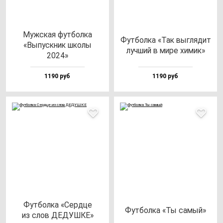
Муж­ская фут­бол­ка
Фут­бол­ка «Так выг­ля­дит
«Выпус­кник шко­лы
луч­ший в ми­ре хи­мик»
2024»
1190 руб
1190 руб
Фут­бол­ка «Сер­дце
Фут­бол­ка «Ты са­мый»
из слов ДЕДУШКЕ»