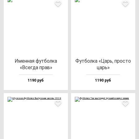
Имен­ная фут­бол­ка
Фут­бол­ка «Царь, прос­то
«Всег­да прав»
царь»
1190 руб
1190 руб