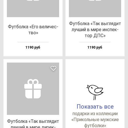
Фут­бол­ка «Так выг­ля­дит
Фут­бол­ка «Его ве­ли­чес­
луч­ший в ми­ре ин­спек­
тво»
тор ДПС»
1190 руб
1190 руб
Показать все
по­дар­ки из кол­лек­ции
«При­коль­ные муж­ские
Фут­бол­ка «Так выг­ля­дит
фут­бол­ки»
луч­ший в ми­ре ди­рек­