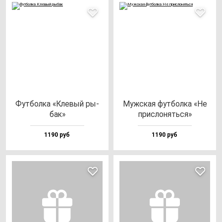
Фут­бол­ка «Кле­вый ры­
Муж­ская фут­бол­ка «Не
бак»
прис­ло­нять­ся»
1190 руб
1190 руб