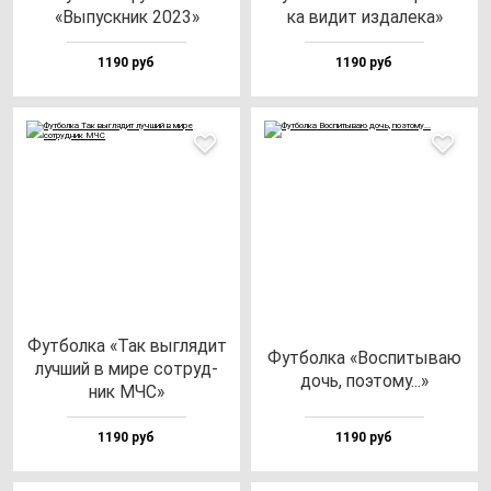
«Выпус­кник 2023»
ка ви­дит из­да­ле­ка»
1190 руб
1190 руб
Фут­бол­ка «Так выг­ля­дит
Фут­бол­ка «Вос­пи­ты­ваю
луч­ший в ми­ре сот­руд­
дочь, по­это­му...»
ник МЧС»
1190 руб
1190 руб