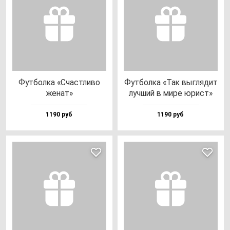
Фут­бол­ка «Счас­тли­во
Фут­бол­ка «Так выг­ля­дит
же­нат»
луч­ший в ми­ре юрист»
1190 руб
1190 руб