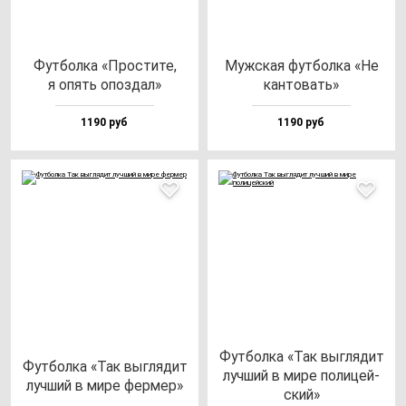
Фут­бол­ка «Прос­ти­те,
Муж­ская фут­бол­ка «Не
я опять опоз­дал»
кан­то­вать»
1190 руб
1190 руб
Фут­бол­ка «Так выг­ля­дит
Фут­бол­ка «Так выг­ля­дит
луч­ший в ми­ре по­ли­цей­
луч­ший в ми­ре фер­мер»
ский»