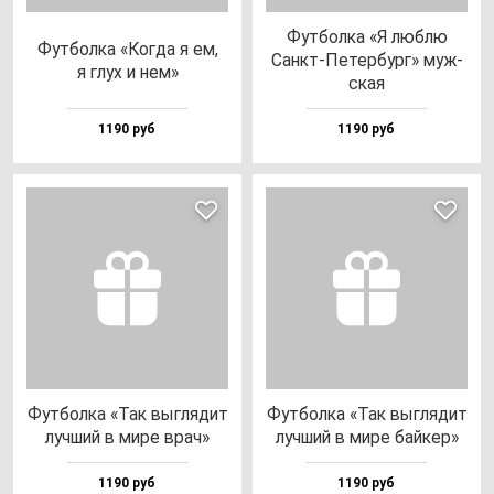
Фут­бол­ка «Я люб­лю
Фут­бол­ка «Ког­да я ем,
Санкт-Петер­бург» муж­
я глух и нем»
ская
1190 руб
1190 руб
Фут­бол­ка «Так выг­ля­дит
Фут­бол­ка «Так выг­ля­дит
луч­ший в ми­ре врач»
луч­ший в ми­ре бай­кер»
1190 руб
1190 руб