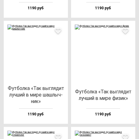
1190 руб
1190 руб
Фут­бол­ка «Так выг­ля­дит
Фут­бол­ка «Так выг­ля­дит
луч­ший в ми­ре шаш­лыч­
луч­ший в ми­ре фи­зик»
ник»
1190 руб
1190 руб