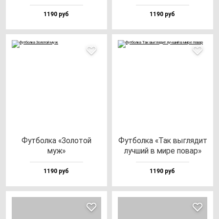
1190 руб
1190 руб
Фут­бол­ка «Золо­той
Фут­бол­ка «Так выг­ля­дит
муж»
луч­ший в ми­ре по­вар»
1190 руб
1190 руб