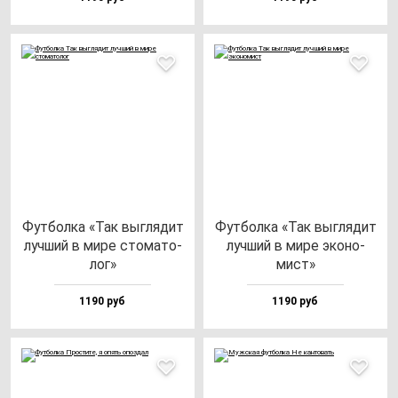
Фут­бол­ка «Так выг­ля­дит
Фут­бол­ка «Так выг­ля­дит
луч­ший в ми­ре сто­ма­то­
луч­ший в ми­ре эко­но­
лог»
мист»
1190 руб
1190 руб