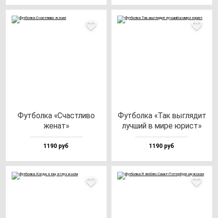
Фут­бол­ка «Счас­тли­во
Фут­бол­ка «Так выг­ля­дит
же­нат»
луч­ший в ми­ре юрист»
1190 руб
1190 руб