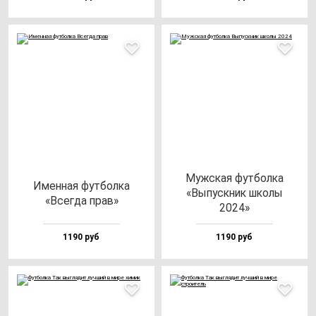
Муж­ская фут­бол­ка
Имен­ная фут­бол­ка
«Выпус­кник шко­лы
«Всег­да прав»
2024»
1190 руб
1190 руб