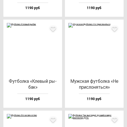
1190 руб
1190 руб
Фут­бол­ка «Кле­вый ры­
Муж­ская фут­бол­ка «Не
бак»
прис­ло­нять­ся»
1190 руб
1190 руб