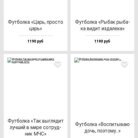
Фут­бол­ка «Царь, прос­то
Фут­бол­ка «Рыбак ры­ба­
царь»
ка ви­дит из­да­ле­ка»
1190 руб
1190 руб
Фут­бол­ка «Так выг­ля­дит
Фут­бол­ка «Вос­пи­ты­ваю
луч­ший в ми­ре сот­руд­
дочь, по­это­му...»
ник МЧС»