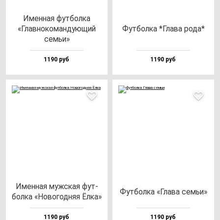
Имен­ная фут­бол­ка
«Глав­но­ко­ман­ду­ющий
Фут­бол­ка *Гла­ва ро­да*
семьи»
1190 руб
1190 руб
Имен­ная муж­ская фут­
Фут­бол­ка «Гла­ва семьи»
бол­ка «Ново­год­няя Ёлка»
1190 руб
1190 руб