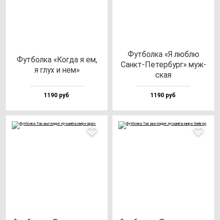
Фут­бол­ка «Я люб­лю
Фут­бол­ка «Ког­да я ем,
Санкт-Петер­бург» муж­
я глух и нем»
ская
1190 руб
1190 руб