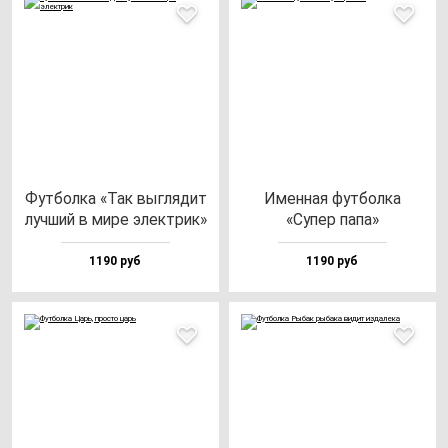
Фут­бол­ка «Так выг­ля­дит
Имен­ная фут­бол­ка
луч­ший в ми­ре элек­трик»
«Супер па­па»
1190 руб
1190 руб