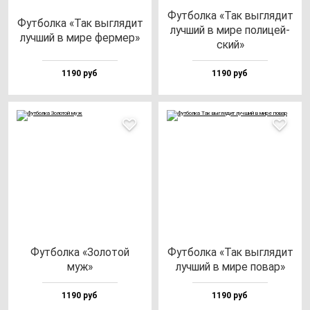
Фут­бол­ка «Так выг­ля­дит
Фут­бол­ка «Так выг­ля­дит
луч­ший в ми­ре по­ли­цей­
луч­ший в ми­ре фер­мер»
ский»
1190 руб
1190 руб
Фут­бол­ка «Золо­той
Фут­бол­ка «Так выг­ля­дит
муж»
луч­ший в ми­ре по­вар»
1190 руб
1190 руб