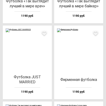
Фут­бол­ка «Так выг­ля­дит
Фут­бол­ка «Так выг­ля­дит
луч­ший в ми­ре врач»
луч­ший в ми­ре бай­кер»
1190 руб
1190 руб
Фут­бол­ка JUST
Фир­мен­ная фут­бол­ка
MARRIED
1190 руб
1190 руб