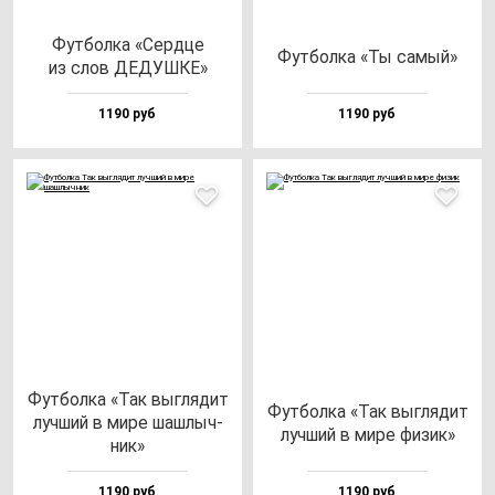
Фут­бол­ка «Сер­дце
Фут­бол­ка «Ты са­мый»
из слов ДЕДУШКЕ»
1190 руб
1190 руб
Фут­бол­ка «Так выг­ля­дит
Фут­бол­ка «Так выг­ля­дит
луч­ший в ми­ре шаш­лыч­
луч­ший в ми­ре фи­зик»
ник»
1190 руб
1190 руб