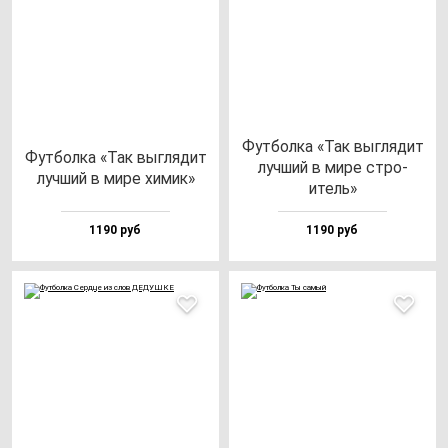
Фут­бол­ка «Так выг­ля­дит
Фут­бол­ка «Так выг­ля­дит
луч­ший в ми­ре стро­
луч­ший в ми­ре хи­мик»
итель»
1190 руб
1190 руб