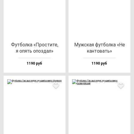
Фут­бол­ка «Прос­ти­те,
Муж­ская фут­бол­ка «Не
я опять опоз­дал»
кан­то­вать»
1190 руб
1190 руб