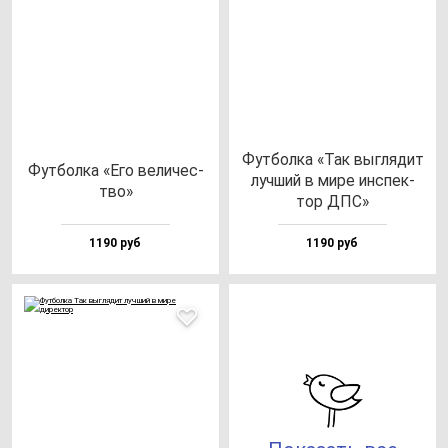
Фут­бол­ка «Так выг­ля­дит
Фут­бол­ка «Его ве­ли­чес­
луч­ший в ми­ре ин­спек­
тво»
тор ДПС»
1190 руб
1190 руб