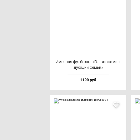
Имен­ная фут­бол­ка «Глав­но­ко­ман­
ду­ющий семьи»
1190 руб