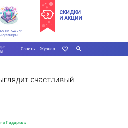
СКИДКИ
И АКЦИИ
ловые подарки
и сувениры
ер-
Советы
Журнал
сы
ыглядит счастливый
на Подарков