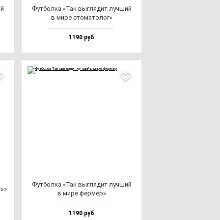
ий
Фут­бол­ка «Так выг­ля­дит луч­ший
в ми­ре сто­ма­то­лог»
1190 руб
Фут­бол­ка «Так выг­ля­дит луч­ший
ть»
в ми­ре фер­мер»
1190 руб