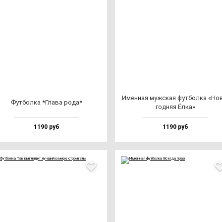
Имен­ная муж­ская фут­бол­ка «Но
Фут­бол­ка *Гла­ва ро­да*
год­няя Ёлка»
1190 руб
1190 руб