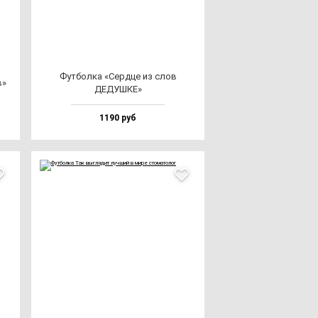
Фут­бол­ка «Сер­дце из слов
в»
ДЕДУШКЕ»
1190 руб