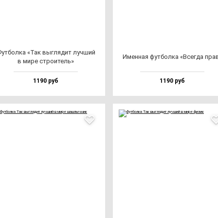
ут­бол­ка «Так выг­ля­дит луч­ший
Имен­ная фут­бол­ка «Всег­да пра
в ми­ре стро­итель»
1190 руб
1190 руб