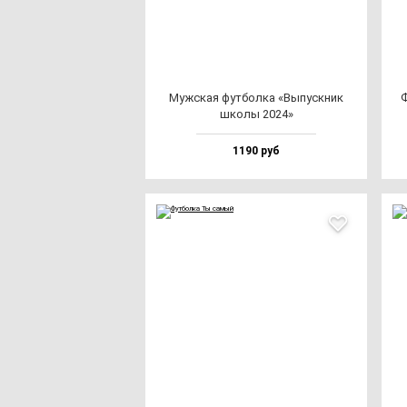
Муж­ская фут­бол­ка «Выпус­кник
Ф
шко­лы 2024»
1190 руб