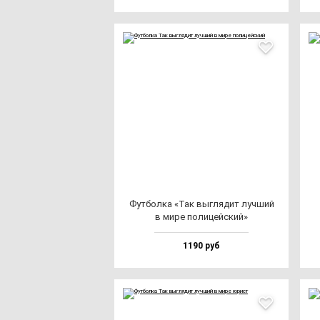
Фут­бол­ка «Так выг­ля­дит луч­ший
в ми­ре по­ли­цей­ский»
1190 руб