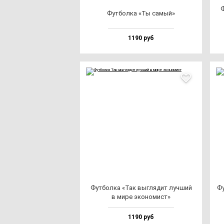
Ф
Фут­бол­ка «Ты са­мый»
1190 руб
Фут­бол­ка «Так выг­ля­дит луч­ший
Фу
в ми­ре эко­но­мист»
1190 руб