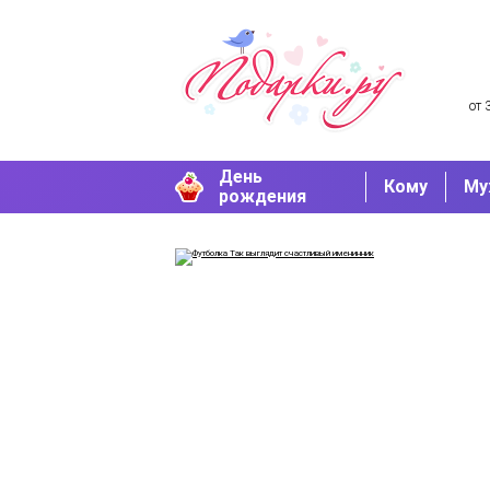
от 
День
Кому
Му
рождения