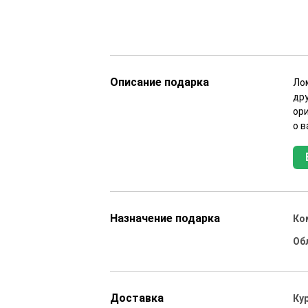
Описание подарка
Ло
дру
ор
о в
Назначение подарка
Ко
Об
Доставка
Ку