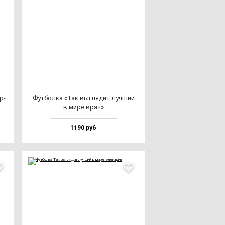
р­
Фут­бол­ка «Так выг­ля­дит луч­ший
в ми­ре врач»
1190 руб