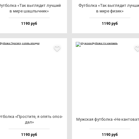
ут­бол­ка «Так выг­ля­дит луч­ший
Фут­бол­ка «Так выг­ля­дит луч­ш
в ми­ре шаш­лыч­ник»
в ми­ре фи­зик»
1190 руб
1190 руб
т­бол­ка «Прос­ти­те, я опять опоз­
Муж­ская фут­бол­ка «Не кан­то­ва
дал»
1190 руб
1190 руб