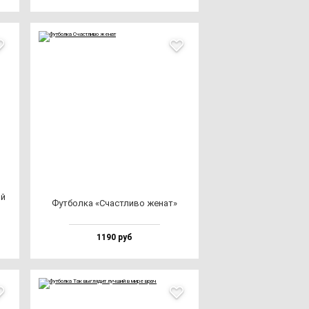
ий
Фут­бол­ка «Счас­тли­во же­нат»
1190 руб