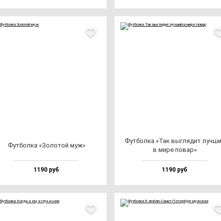
Фут­бол­ка «Так выг­ля­дит луч­ш
Фут­бол­ка «Золо­той муж»
в ми­ре по­вар»
1190 руб
1190 руб