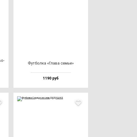
во­
Фут­бол­ка «Гла­ва семьи»
1190 руб