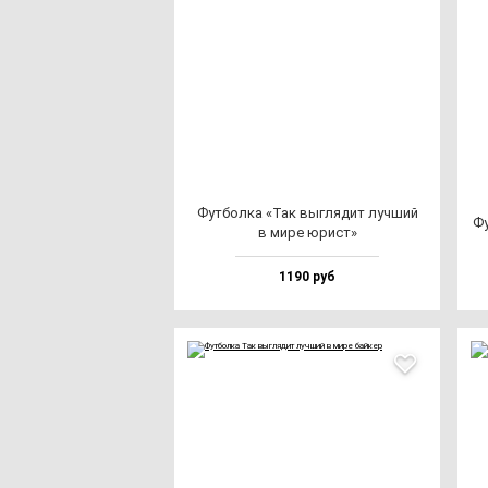
Фут­бол­ка «Так выг­ля­дит луч­ший
Фу
в ми­ре юрист»
1190 руб