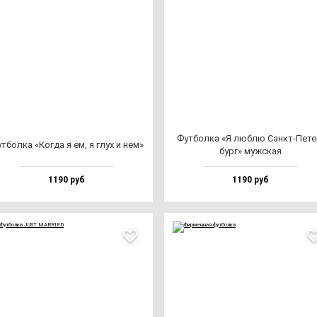
Фут­бол­ка «Я люб­лю Санкт-Пете
т­бол­ка «Ког­да я ем, я глух и нем»
бург» муж­ская
1190 руб
1190 руб