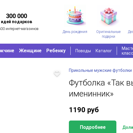
300 000
идей подарков
300 интернет-магазинов
День рождения
Оригинальные
Де
подарки
Маст
жчине
Женщине
Ребенку
Поводы
Каталог
клас
Прикольные мужские футболки
Футболка «Так в
именинник»
1190
руб
Подробнее
Доли