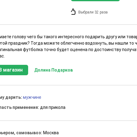
Выбрали 32 раза
маете голову чего бы такого интересного подарить другу или тов
гой праздник? Тогда можете облегченно вздохнуть, вы нашли то ч
игинальная футболка точно будет оценена по достоинству получа
ас.
В магазин
Долина Подарков
му дарить:
мужчине
ласть применения:
для прикола
рьером, самовывоз:
Москва