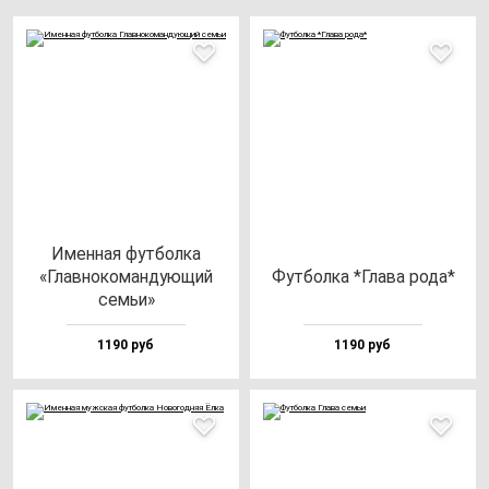
Имен­ная фут­бол­ка
«Глав­но­ко­ман­ду­ющий
Фут­бол­ка *Гла­ва ро­да*
семьи»
1190 руб
1190 руб