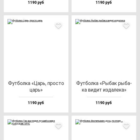
1190 руб
1190 руб
Фут­бол­ка «Царь, прос­то
Фут­бол­ка «Рыбак ры­ба­
царь»
ка ви­дит из­да­ле­ка»
1190 руб
1190 руб