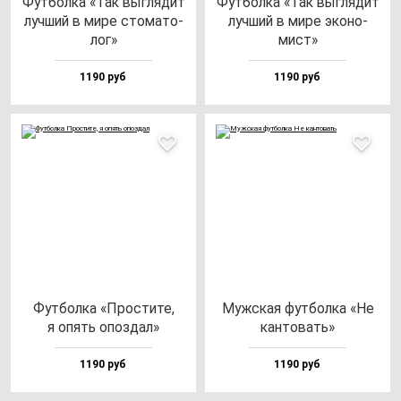
Фут­бол­ка «Так выг­ля­дит
Фут­бол­ка «Так выг­ля­дит
луч­ший в ми­ре сто­ма­то­
луч­ший в ми­ре эко­но­
лог»
мист»
1190 руб
1190 руб
Фут­бол­ка «Прос­ти­те,
Муж­ская фут­бол­ка «Не
я опять опоз­дал»
кан­то­вать»
1190 руб
1190 руб