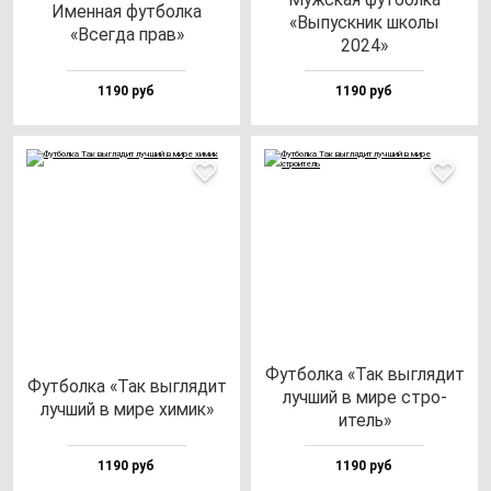
Имен­ная фут­бол­ка
«Выпус­кник шко­лы
«Всег­да прав»
2024»
1190 руб
1190 руб
Фут­бол­ка «Так выг­ля­дит
Фут­бол­ка «Так выг­ля­дит
луч­ший в ми­ре стро­
луч­ший в ми­ре хи­мик»
итель»
1190 руб
1190 руб