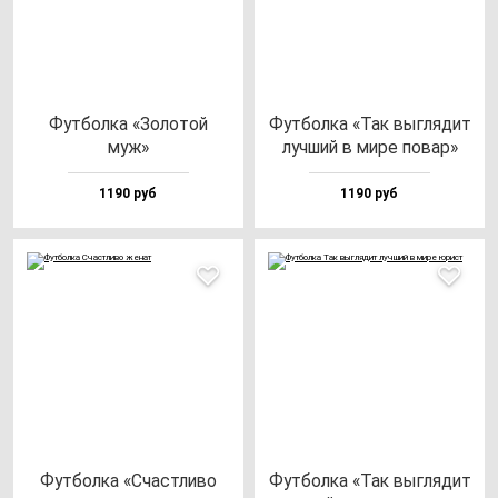
Фут­бол­ка «Золо­той
Фут­бол­ка «Так выг­ля­дит
муж»
луч­ший в ми­ре по­вар»
1190 руб
1190 руб
Фут­бол­ка «Счас­тли­во
Фут­бол­ка «Так выг­ля­дит