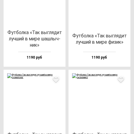
Фут­бол­ка «Так выг­ля­дит
Фут­бол­ка «Так выг­ля­дит
луч­ший в ми­ре шаш­лыч­
луч­ший в ми­ре фи­зик»
ник»
1190 руб
1190 руб