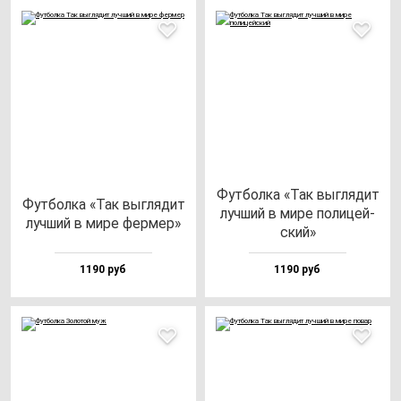
Фут­бол­ка «Так выг­ля­дит
Фут­бол­ка «Так выг­ля­дит
луч­ший в ми­ре по­ли­цей­
луч­ший в ми­ре фер­мер»
ский»
1190 руб
1190 руб