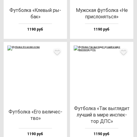
Фут­бол­ка «Кле­вый ры­
Муж­ская фут­бол­ка «Не
бак»
прис­ло­нять­ся»
1190 руб
1190 руб
Фут­бол­ка «Так выг­ля­дит
Фут­бол­ка «Его ве­ли­чес­
луч­ший в ми­ре ин­спек­
тво»
тор ДПС»
1190 руб
1190 руб