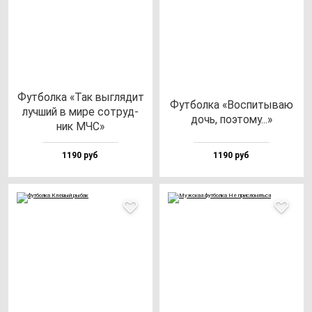
Фут­бол­ка «Так выг­ля­дит
Фут­бол­ка «Вос­пи­ты­ваю
луч­ший в ми­ре сот­руд­
дочь, по­это­му...»
ник МЧС»
1190 руб
1190 руб