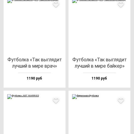
Фут­бол­ка «Так выг­ля­дит
Фут­бол­ка «Так выг­ля­дит
луч­ший в ми­ре врач»
луч­ший в ми­ре бай­кер»
1190 руб
1190 руб