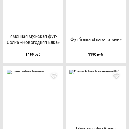
Имен­ная муж­ская фут­
Фут­бол­ка «Гла­ва семьи»
бол­ка «Ново­год­няя Ёлка»
1190 руб
1190 руб
Муж­ская фут­бол­ка