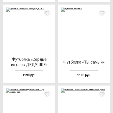
Фут­бол­ка «Сер­дце
Фут­бол­ка «Ты са­мый»
из слов ДЕДУШКЕ»
1190 руб
1190 руб