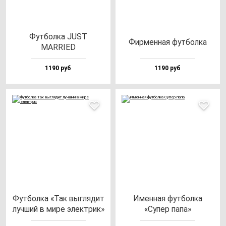
Фут­бол­ка JUST
Фир­мен­ная фут­бол­ка
MARRIED
1190 руб
1190 руб
Фут­бол­ка «Так выг­ля­дит
Имен­ная фут­бол­ка
луч­ший в ми­ре элек­трик»
«Супер па­па»