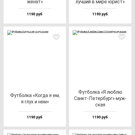
же­нат»
луч­ший в ми­ре юрист»
1190 руб
1190 руб
Фут­бол­ка «Я люб­лю
Фут­бол­ка «Ког­да я ем,
Санкт-Петер­бург» муж­
я глух и нем»
ская
1190 руб
1190 руб