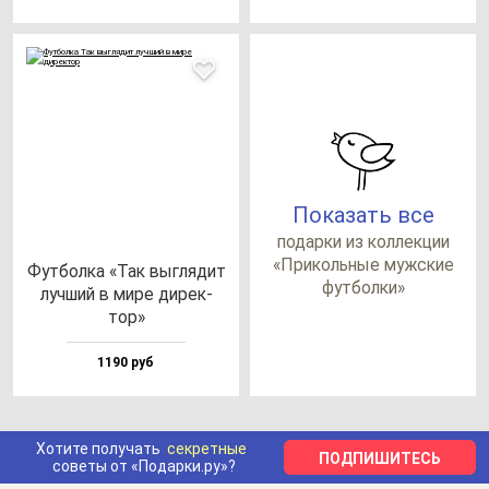
Показать все
по­дар­ки из кол­лек­ции
«При­коль­ные муж­ские
Фут­бол­ка «Так выг­ля­дит
фут­бол­ки»
луч­ший в ми­ре ди­рек­
тор»
1190 руб
Хотите получать
секретные
ПОДПИШИТЕСЬ
советы от «Подарки.ру»?