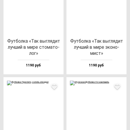
Фут­бол­ка «Так выг­ля­дит
Фут­бол­ка «Так выг­ля­дит
луч­ший в ми­ре сто­ма­то­
луч­ший в ми­ре эко­но­
лог»
мист»
1190 руб
1190 руб