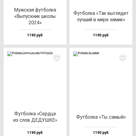
Муж­ская фут­бол­ка
Фут­бол­ка «Так выг­ля­дит
«Выпус­кник шко­лы
луч­ший в ми­ре хи­мик»
2024»
1190 руб
1190 руб
Фут­бол­ка «Сер­дце
Фут­бол­ка «Ты са­мый»
из слов ДЕДУШКЕ»
1190 руб
1190 руб