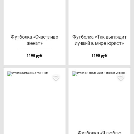
Фут­бол­ка «Счас­тли­во
Фут­бол­ка «Так выг­ля­дит
же­нат»
луч­ший в ми­ре юрист»
1190 руб
1190 руб
Фут­бол­ка «Я люб­лю