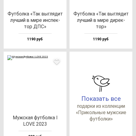
Фут­бол­ка «Так выг­ля­дит
Фут­бол­ка «Так выг­ля­дит
луч­ший в ми­ре ин­спек­
луч­ший в ми­ре ди­рек­
тор ДПС»
тор»
1190 руб
1190 руб
Показать все
по­дар­ки из кол­лек­ции
«При­коль­ные муж­ские
Муж­ская фут­бол­ка I
фут­бол­ки»
LOVE 2023