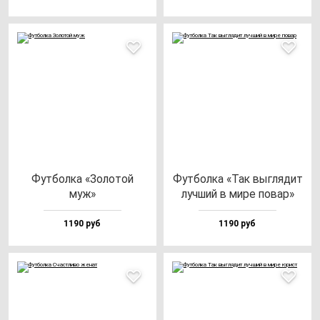
Фут­бол­ка «Золо­той
Фут­бол­ка «Так выг­ля­дит
муж»
луч­ший в ми­ре по­вар»
1190 руб
1190 руб