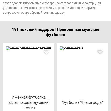
этот подарок. Информация о товаре носит справочный характер. Для
уточнения технических характеристик, условий доставки и других
вопросов о товаре обращайтесь к продавцу.
191 похожий подарок | Прикольные мужские
футболки
Имен­ная фут­бол­ка
«Глав­но­ко­ман­ду­ющий
Фут­бол­ка *Гла­ва ро­да*
семьи»