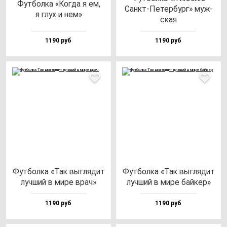
Фут­бол­ка «Ког­да я ем,
Санкт-Петер­бург» муж­
я глух и нем»
ская
1190 руб
1190 руб
Фут­бол­ка «Так выг­ля­дит
Фут­бол­ка «Так выг­ля­дит
луч­ший в ми­ре врач»
луч­ший в ми­ре бай­кер»
1190 руб
1190 руб