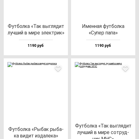
Фут­бол­ка «Так выг­ля­дит
Имен­ная фут­бол­ка
луч­ший в ми­ре элек­трик»
«Супер па­па»
1190 руб
1190 руб
Фут­бол­ка «Так выг­ля­дит
Фут­бол­ка «Рыбак ры­ба­
луч­ший в ми­ре сот­руд­
ка ви­дит из­да­ле­ка»
ник МЧС»