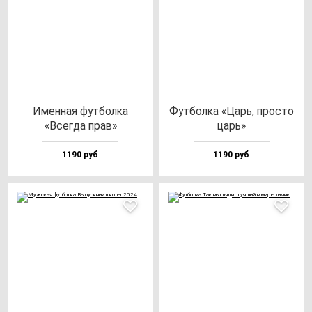
Имен­ная фут­бол­ка
Фут­бол­ка «Царь, прос­то
«Всег­да прав»
царь»
1190 руб
1190 руб