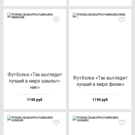
Фут­бол­ка «Так выг­ля­дит
Фут­бол­ка «Так выг­ля­дит
луч­ший в ми­ре шаш­лыч­
луч­ший в ми­ре фи­зик»
ник»
1190 руб
1190 руб