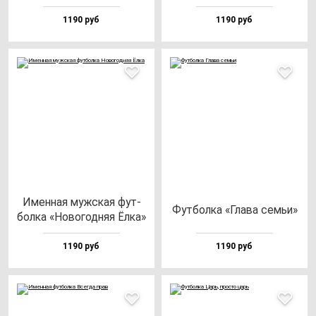
1190 руб
1190 руб
Имен­ная муж­ская фут­
Фут­бол­ка «Гла­ва семьи»
бол­ка «Ново­год­няя Ёлка»
1190 руб
1190 руб