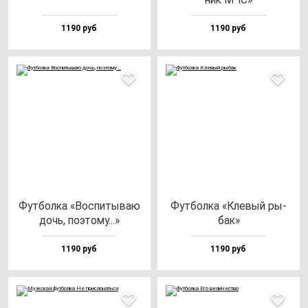
1190 руб
1190 руб
Фут­бол­ка «Вос­пи­ты­ваю
Фут­бол­ка «Кле­вый ры­
дочь, по­это­му...»
бак»
1190 руб
1190 руб