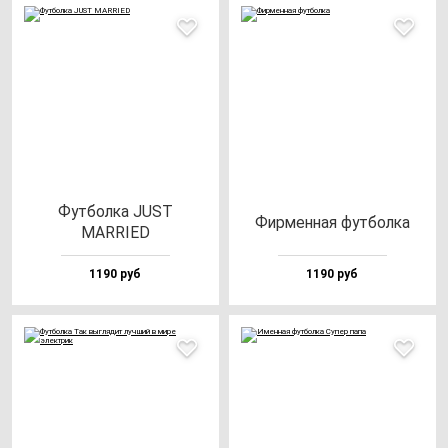
Фут­бол­ка JUST
Фир­мен­ная фут­бол­ка
MARRIED
1190 руб
1190 руб