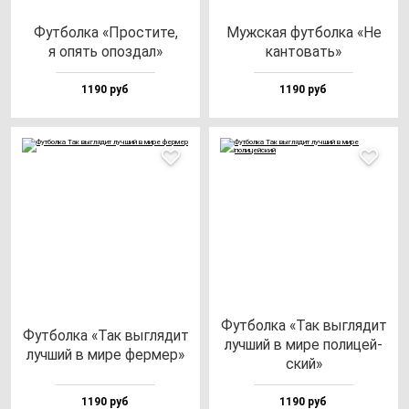
Фут­бол­ка «Прос­ти­те,
Муж­ская фут­бол­ка «Не
я опять опоз­дал»
кан­то­вать»
1190 руб
1190 руб
Фут­бол­ка «Так выг­ля­дит
Фут­бол­ка «Так выг­ля­дит
луч­ший в ми­ре по­ли­цей­
луч­ший в ми­ре фер­мер»
ский»
1190 руб
1190 руб