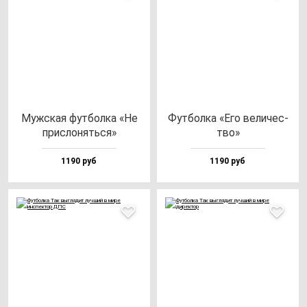
Муж­ская фут­бол­ка «Не
Фут­бол­ка «Его ве­ли­чес­
прис­ло­нять­ся»
тво»
1190 руб
1190 руб