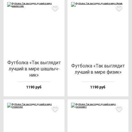
Фут­бол­ка «Так выг­ля­дит
Фут­бол­ка «Так выг­ля­дит
луч­ший в ми­ре шаш­лыч­
луч­ший в ми­ре фи­зик»
ник»
1190 руб
1190 руб