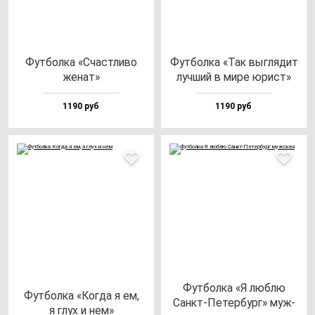
Фут­бол­ка «Счас­тли­во
Фут­бол­ка «Так выг­ля­дит
же­нат»
луч­ший в ми­ре юрист»
1190 руб
1190 руб
Фут­бол­ка «Я люб­лю
Фут­бол­ка «Ког­да я ем,
Санкт-Петер­бург» муж­
я глух и нем»