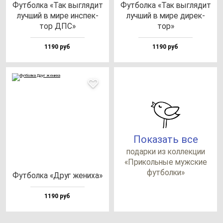
Фут­бол­ка «Так выг­ля­дит
Фут­бол­ка «Так выг­ля­дит
луч­ший в ми­ре ин­спек­
луч­ший в ми­ре ди­рек­
тор ДПС»
тор»
1190 руб
1190 руб
Показать все
по­дар­ки из кол­лек­ции
«При­коль­ные муж­ские
фут­бол­ки»
Фут­бол­ка «Друг же­ни­ха»
1190 руб