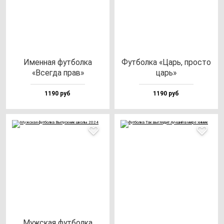
Имен­ная фут­бол­ка
Фут­бол­ка «Царь, прос­то
«Всег­да прав»
царь»
1190 руб
1190 руб
Муж­ская фут­бол­ка