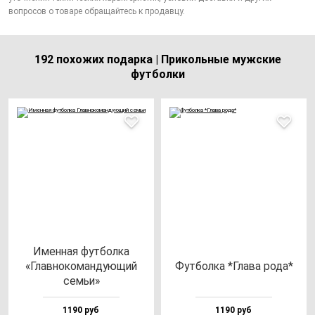
вопросов о товаре обращайтесь к продавцу.
192 похожих подарка | Прикольные мужские
футболки
Имен­ная фут­бол­ка
«Глав­но­ко­ман­ду­ющий
Фут­бол­ка *Гла­ва ро­да*
семьи»
1190 руб
1190 руб