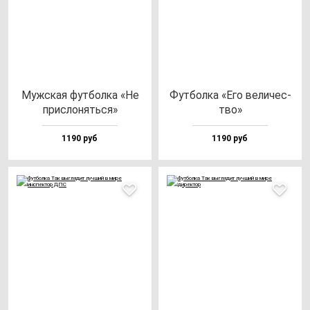
Муж­ская фут­бол­ка «Не
Фут­бол­ка «Его ве­ли­чес­
прис­ло­нять­ся»
тво»
1190 руб
1190 руб