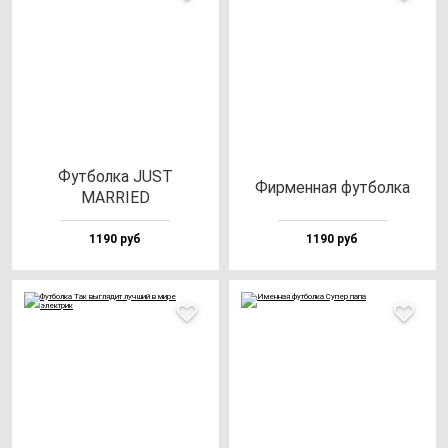
Фут­бол­ка JUST
Фир­мен­ная фут­бол­ка
MARRIED
1190 руб
1190 руб