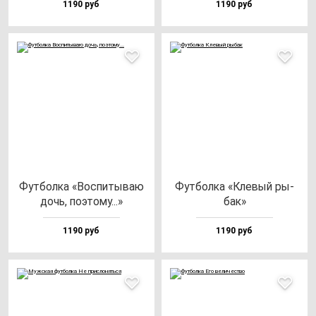
1190 руб
1190 руб
Фут­бол­ка «Вос­пи­ты­ваю
Фут­бол­ка «Кле­вый ры­
дочь, по­это­му...»
бак»
1190 руб
1190 руб