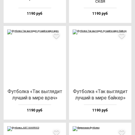
ская
1190 руб
1190 руб
Фут­бол­ка «Так выг­ля­дит
Фут­бол­ка «Так выг­ля­дит
луч­ший в ми­ре врач»
луч­ший в ми­ре бай­кер»
1190 руб
1190 руб