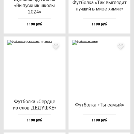
Фут­бол­ка «Так выг­ля­дит
«Выпус­кник шко­лы
луч­ший в ми­ре хи­мик»
2024»
1190 руб
1190 руб
Фут­бол­ка «Сер­дце
Фут­бол­ка «Ты са­мый»
из слов ДЕДУШКЕ»
1190 руб
1190 руб