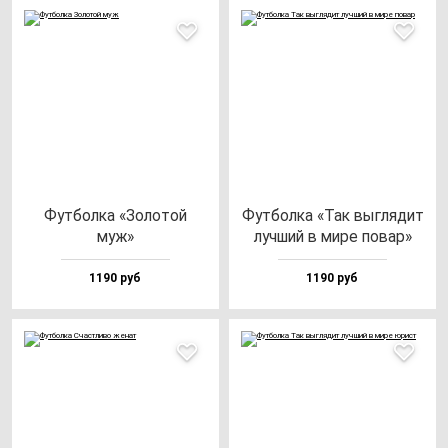
Фут­бол­ка «Золо­той
Фут­бол­ка «Так выг­ля­дит
муж»
луч­ший в ми­ре по­вар»
1190 руб
1190 руб