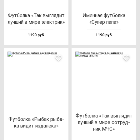
Фут­бол­ка «Так выг­ля­дит
Имен­ная фут­бол­ка
луч­ший в ми­ре элек­трик»
«Супер па­па»
1190 руб
1190 руб
Фут­бол­ка «Так выг­ля­дит
Фут­бол­ка «Рыбак ры­ба­
луч­ший в ми­ре сот­руд­
ка ви­дит из­да­ле­ка»
ник МЧС»