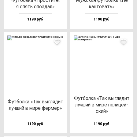
Фут­бол­ка «Прос­ти­те,
Муж­ская фут­бол­ка «Не
я опять опоз­дал»
кан­то­вать»
1190 руб
1190 руб
Фут­бол­ка «Так выг­ля­дит
Фут­бол­ка «Так выг­ля­дит
луч­ший в ми­ре по­ли­цей­
луч­ший в ми­ре фер­мер»
ский»
1190 руб
1190 руб