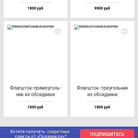
1800 руб
9900 руб
Флаг­шток-пря­мо­уголь­
Флаг­шток-тре­уголь­ник
ник из об­си­ди­ана
из об­си­ди­ана
1800 руб
1800 руб
Хотите получать
секретные
ПОДПИШИТЕСЬ
советы от «Подарки.ру»?