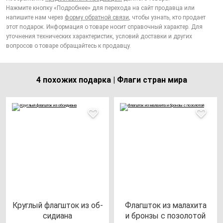
Нажмите кнопку «Подробнее» для перехода на сайт продавца или
напишите нам через
форму обратной связи
, чтобы узнать, кто продает
этот подарок. Информация о товаре носит справочный характер. Для
уточнения технических характеристик, условий доставки и других
вопросов о товаре обращайтесь к продавцу.
4 похожих подарка | Флаги стран мира
Круг­лый флаг­шток из об­
Флаг­шток из ма­ла­хи­та
си­ди­ана
и брон­зы с по­зо­ло­той