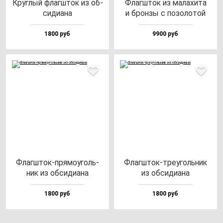
Круг­лый флаг­шток из об­
Флаг­шток из ма­ла­хи­та
си­ди­ана
и брон­зы с по­зо­ло­той
1800 руб
9900 руб
Флаг­шток-пря­мо­уголь­
Флаг­шток-тре­уголь­ник
ник из об­си­ди­ана
из об­си­ди­ана
1800 руб
1800 руб