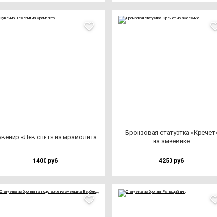
Брон­зо­вая ста­ту­эт­ка «Кре­чет
уве­нир «Лев спит» из мра­мо­ли­та
на зме­еви­ке
1400 руб
4250 руб