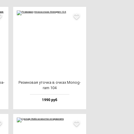
ра­
Рези­но­вая уточ­ка в оч­ках Monog­
ram 104
1990 руб