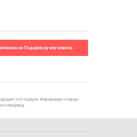
вленных на Подарки.ру магазинов.
то продает этот подарок. Информация о товаре
сь к продавцу.