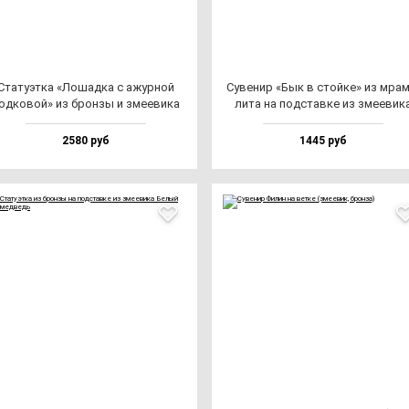
Ста­ту­эт­ка «Лошад­ка с ажур­ной
Суве­нир «Бык в стой­ке» из мра­
од­ко­вой» из брон­зы и зме­еви­ка
ли­та на под­став­ке из зме­еви­к
2580 руб
1445 руб