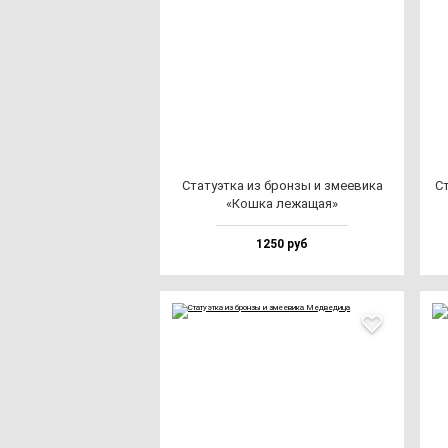
Ста­ту­эт­ка из брон­зы и зме­еви­ка
Ст
«Кош­ка ле­жа­щая»
1250 руб