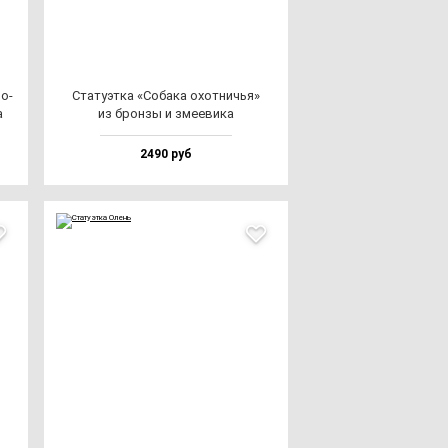
мо­
Ста­ту­эт­ка «Соба­ка охот­ничья»
а
из брон­зы и зме­еви­ка
2490 руб