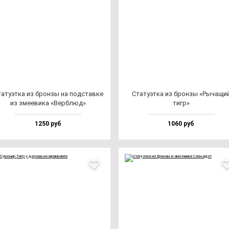
а­ту­эт­ка из брон­зы на под­став­ке
Ста­ту­эт­ка из брон­зы «Рыча­щи
из зме­еви­ка «Вер­блюд»
тигр»
1250 руб
1060 руб