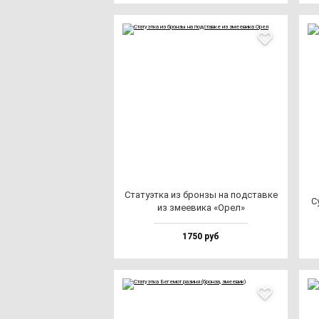
Ста­ту­эт­ка из брон­зы на под­став­ке
С
из зме­еви­ка «Орел»
1750 руб