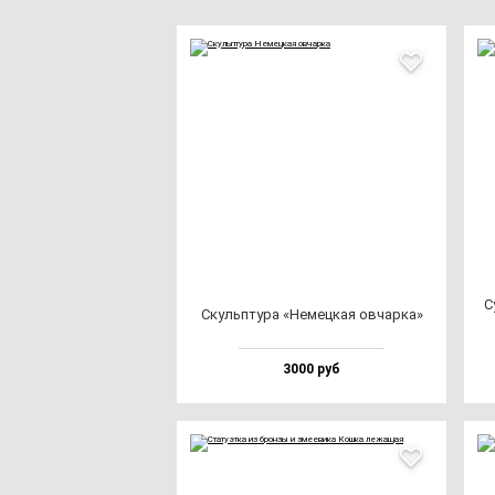
С
Скуль­пту­ра «Немец­кая ов­чар­ка»
3000 руб