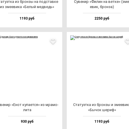
а­ту­эт­ка из брон­зы на под­став­ке
Суве­нир «Филин на вет­ке» (зме
из зме­еви­ка «Белый мед­ведь»
евик, брон­за)
1193 руб
2250 руб
ве­нир «Енот ку­па­ет­ся» из мра­мо­
Ста­ту­эт­ка из брон­зы и зме­еви­
ли­та
«Бычок ше­риф»
930 руб
1193 руб