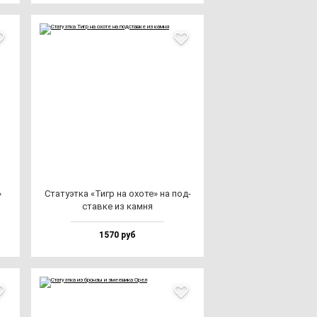
»
Ста­ту­эт­ка «Тигр на охо­те» на под­
став­ке из кам­ня
1570 руб