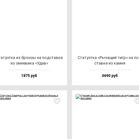
а­ту­эт­ка из брон­зы на под­став­ке
Ста­ту­эт­ка «Рыча­щий тигр» на по
из зме­еви­ка «Удав»
став­ке из кам­ня
1875 руб
4690 руб