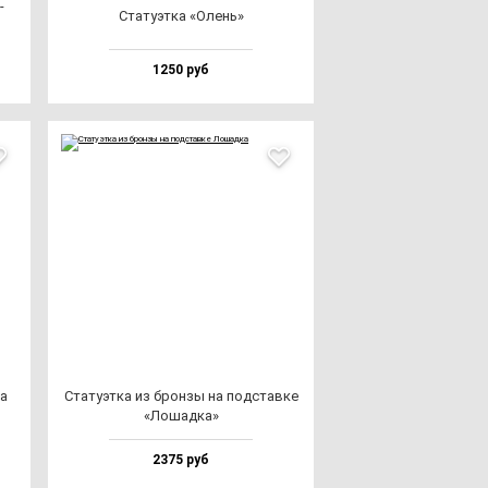
­
Ста­ту­эт­ка «Олень»
1250 руб
ка
Ста­ту­эт­ка из брон­зы на под­став­ке
«Лошад­ка»
2375 руб