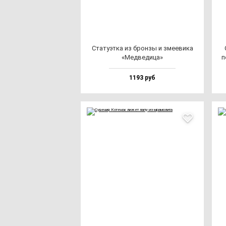
Ста­ту­эт­ка из брон­зы и зме­еви­ка
«Мед­ве­ди­ца»
п
1193 руб