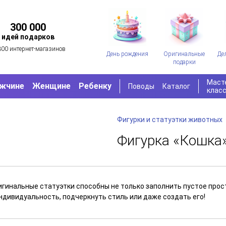
300 000
идей подарков
300 интернет-магазинов
День рождения
Оригинальные
Де
подарки
Маст
жчине
Женщине
Ребенку
Поводы
Каталог
клас
Фигурки и статуэтки животных
Фигурка «Кошка»
игинальные статуэтки способны не только заполнить пустое прос
индивидуальность, подчеркнуть стиль или даже создать его!