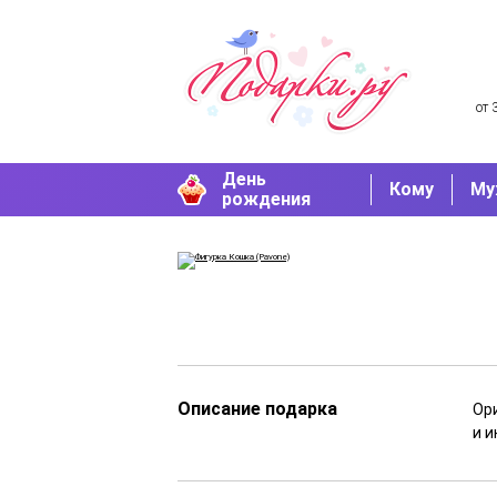
от 
День
Кому
Му
рождения
Описание подарка
Ор
и 