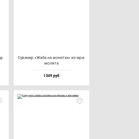
д­
Суве­нир «Жаба на мо­не­тах» из мра­
мо­ли­та
1349 руб