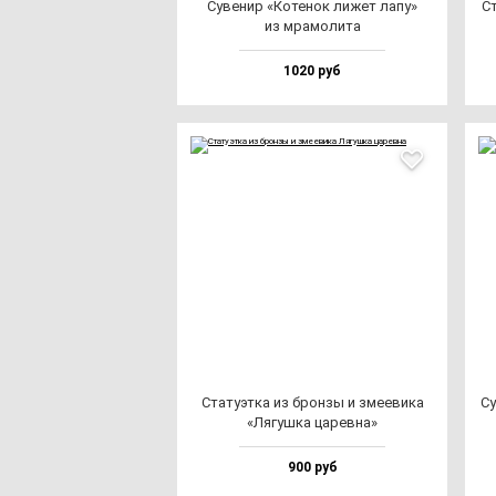
Суве­нир «Коте­нок ли­жет ла­пу»
Ст
из мра­мо­ли­та
1020 руб
Ста­ту­эт­ка из брон­зы и зме­еви­ка
Су
«Лягуш­ка ца­рев­на»
900 руб