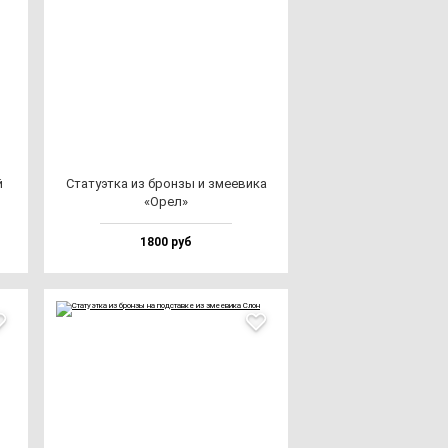
й
Ста­ту­эт­ка из брон­зы и зме­еви­ка
«Орел»
1800 руб