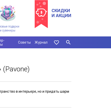
СКИДКИ
И АКЦИИ
ловые подарки
и сувениры
ер-
Советы
Журнал
сы
 (Pavone)
транство в интерьере, но и придать шарм