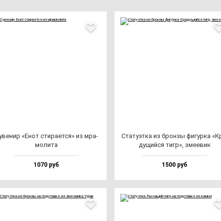
уве­нир «Енот сти­ра­ет­ся» из мра­
Ста­ту­эт­ка из брон­зы фи­гур­ка «К
мо­ли­та
ду­щий­ся тигр», зме­евик
1070 руб
1500 руб