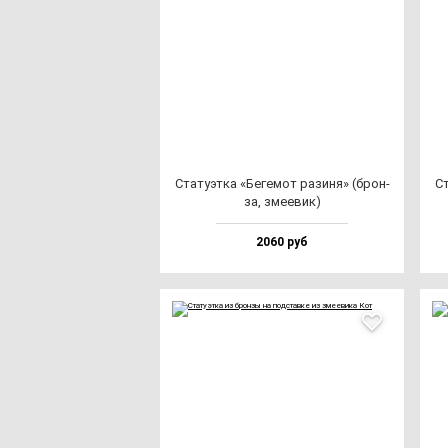
Ста­ту­эт­ка «Беге­мот ра­зи­ня» (брон­
Ст
за, зме­евик)
2060 руб