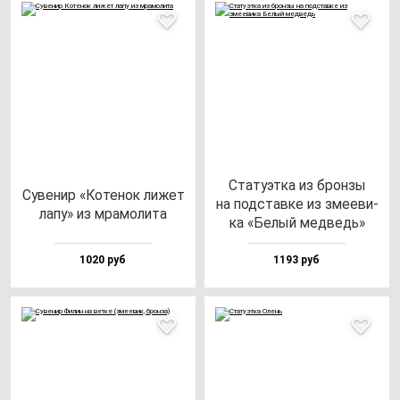
Ста­ту­эт­ка из брон­зы
Суве­нир «Коте­нок ли­жет
на под­став­ке из зме­еви­
ла­пу» из мра­мо­ли­та
ка «Белый мед­ведь»
1020 руб
1193 руб