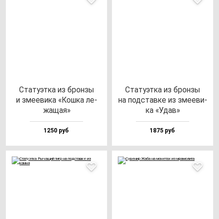
Ста­ту­эт­ка из брон­зы
Ста­ту­эт­ка из брон­зы
и зме­еви­ка «Кош­ка ле­
на под­став­ке из зме­еви­
жа­щая»
ка «Удав»
1250 руб
1875 руб