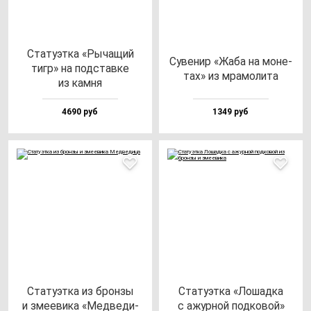
Ста­ту­эт­ка «Рыча­щий
Суве­нир «Жаба на мо­не­
тигр» на под­став­ке
тах» из мра­мо­ли­та
из кам­ня
4690 руб
1349 руб
Ста­ту­эт­ка из брон­зы
Ста­ту­эт­ка «Лошад­ка
и зме­еви­ка «Мед­ве­ди­
с ажур­ной под­ко­вой»