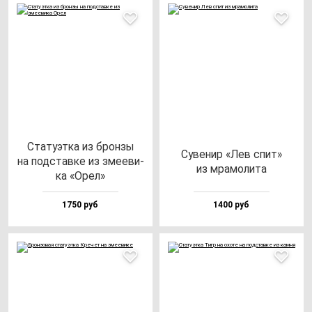
Ста­ту­эт­ка из брон­зы
Суве­нир «Лев спит»
на под­став­ке из зме­еви­
из мра­мо­ли­та
ка «Орел»
1750 руб
1400 руб