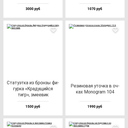
3000 руб
1070 руб
Ста­ту­эт­ка из брон­зы фи­
Рези­но­вая уточ­ка в оч­
гур­ка «Кра­ду­щий­ся
ках Monog­ram 104
тигр», зме­евик
1500 руб
1990 руб