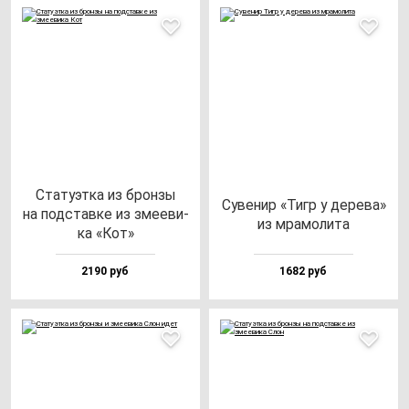
Ста­ту­эт­ка из брон­зы
Суве­нир «Тигр у де­ре­ва»
на под­став­ке из зме­еви­
из мра­мо­ли­та
ка «Кот»
2190 руб
1682 руб