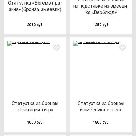
Ста­ту­эт­ка «Беге­мот ра­
на под­став­ке из зме­еви­
зи­ня» (брон­за, зме­евик)
ка «Вер­блюд»
2060 руб
1250 руб
Ста­ту­эт­ка из брон­зы
Ста­ту­эт­ка из брон­зы
«Рыча­щий тигр»
и зме­еви­ка «Орел»
1060 руб
1800 руб