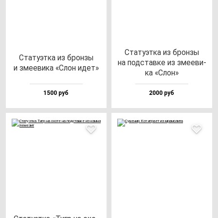
Ста­ту­эт­ка из брон­зы
Ста­ту­эт­ка из брон­зы
на под­став­ке из зме­еви­
и зме­еви­ка «Слон идет»
ка «Слон»
1500 руб
2000 руб