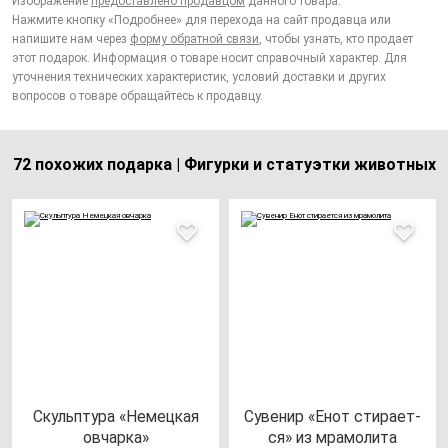
Изображение
предоставлено продавцом
данного товара.
Нажмите кнопку «Подробнее» для перехода на сайт продавца или
напишите нам через
форму обратной связи
, чтобы узнать, кто продает
этот подарок. Информация о товаре носит справочный характер. Для
уточнения технических характеристик, условий доставки и других
вопросов о товаре обращайтесь к продавцу.
72 похожих подарка | Фигурки и статуэтки животных
Скуль­пту­ра «Немец­кая
Суве­нир «Енот сти­ра­ет­
ов­чар­ка»
ся» из мра­мо­ли­та