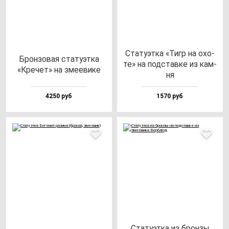
Ста­ту­эт­ка «Тигр на охо­
Брон­зо­вая ста­ту­эт­ка
те» на под­став­ке из кам­
«Кре­чет» на зме­еви­ке
ня
4250 руб
1570 руб
Ста­ту­эт­ка из брон­зы