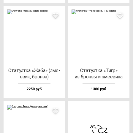
Ста­ту­эт­ка «Жаба» (зме­
Ста­ту­эт­ка «Тигр»
евик, брон­за)
из брон­зы и зме­еви­ка
2250 руб
1380 руб