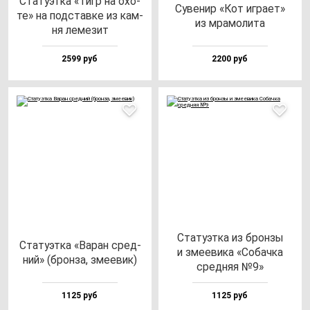
Ста­ту­эт­ка «Тигр на охо­
Суве­нир «Кот иг­ра­ет»
те» на под­став­ке из кам­
из мра­мо­ли­та
ня ле­ме­зит
2599 руб
2200 руб
Ста­ту­эт­ка из брон­зы
Ста­ту­эт­ка «Варан сред­
и зме­еви­ка «Собач­ка
ний» (брон­за, зме­евик)
сред­няя №9»
1125 руб
1125 руб