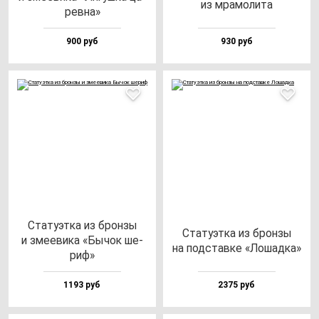
из мра­мо­ли­та
рев­на»
900 руб
930 руб
Ста­ту­эт­ка из брон­зы
Ста­ту­эт­ка из брон­зы
и зме­еви­ка «Бычок ше­
на под­став­ке «Лошад­ка»
риф»
1193 руб
2375 руб