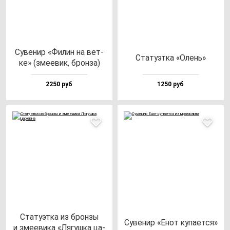
Суве­нир «Филин на вет­
Ста­ту­эт­ка «Олень»
ке» (зме­евик, брон­за)
2250 руб
1250 руб
Ста­ту­эт­ка из брон­зы
Суве­нир «Енот ку­па­ет­ся»
и зме­еви­ка «Лягуш­ка ца­