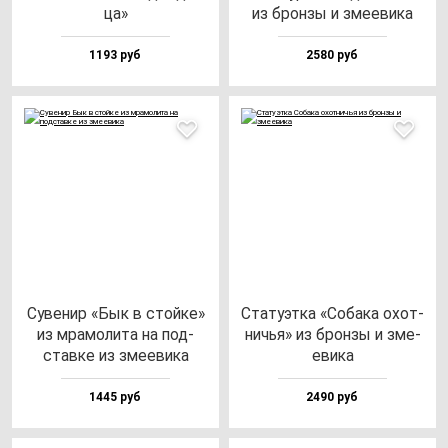
ца»
из брон­зы и зме­еви­ка
1193 руб
2580 руб
Суве­нир «Бык в стой­ке»
Ста­ту­эт­ка «Соба­ка охот­
из мра­мо­ли­та на под­
ничья» из брон­зы и зме­
став­ке из зме­еви­ка
еви­ка
1445 руб
2490 руб