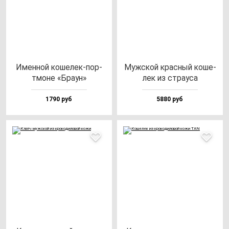
Имен­ной ко­ше­лек-пор­
Муж­ской крас­ный ко­ше­
тмо­не «Бра­ун»
лек из стра­уса
1790 руб
5880 руб