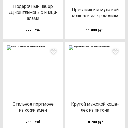
Пода­роч­ный на­бор
Прес­тиж­ный муж­ской
«Джентль­мен» с ини­ци­
ко­ше­лек из кро­ко­ди­ла
ала­ми
2990 руб
11 900 руб
Стиль­ное пор­тмо­не
Кру­той муж­ской ко­ше­
из ко­жи змеи
лек из пи­то­на
7880 руб
10 700 руб