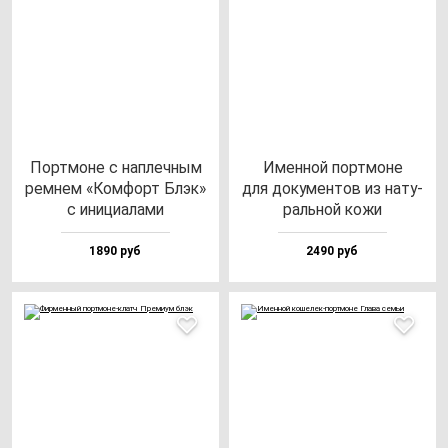
Пор­тмо­не с нап­леч­ным
Имен­ной пор­тмо­не
рем­нем «Ком­форт Блэк»
для до­ку­мен­тов из на­ту­
с ини­ци­ала­ми
раль­ной ко­жи
1890 руб
2490 руб