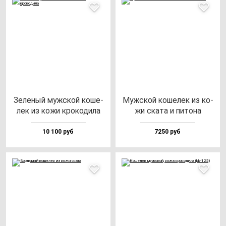
Зеле­ный муж­ской ко­ше­
Муж­ской ко­ше­лек из ко­
лек из ко­жи кро­ко­ди­ла
жи ска­та и пи­то­на
10 100 руб
7250 руб