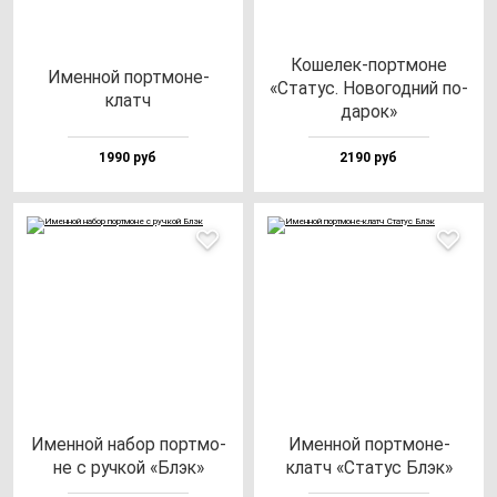
Коше­лек-пор­тмо­не
Имен­ной пор­тмо­не-
«Ста­тус. Ново­год­ний по­
клатч
да­рок»
1990 руб
2190 руб
Имен­ной на­бор пор­тмо­
Имен­ной пор­тмо­не-
не с руч­кой «Блэк»
клатч «Ста­тус Блэк»