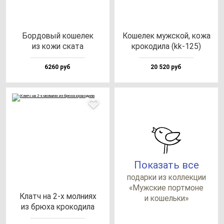
Бор­до­вый ко­ше­лек
Коше­лек муж­ской, ко­жа
из ко­жи ска­та
кро­ко­ди­ла (kk-125)
6260 руб
20 520 руб
Показать все
по­дар­ки из кол­лек­ции
«Муж­ские пор­тмо­не
Клатч на 2-х мол­ни­ях
и ко­шель­ки»
из брю­ха кро­ко­ди­ла