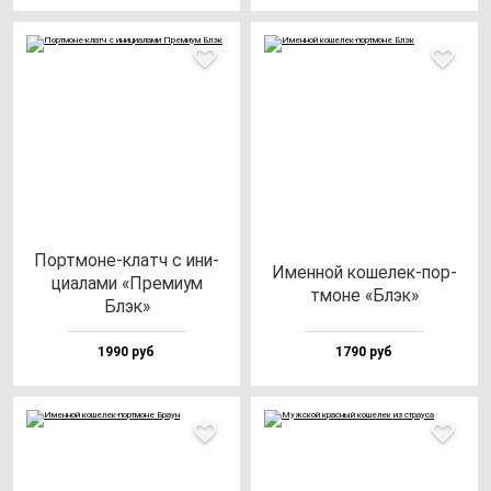
Пор­тмо­не-клатч с ини­
Имен­ной ко­ше­лек-пор­
ци­ала­ми «Пре­ми­ум
тмо­не «Блэк»
Блэк»
1990 руб
1790 руб