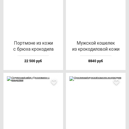
Пор­тмо­не из ко­жи
Муж­ской ко­ше­лек
с брю­ха кро­ко­ди­ла
из кро­ко­ди­ло­вой ко­жи
22 500 руб
8840 руб