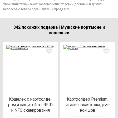
уточнения технических характеристик, условий доставки и других
вопросов о товаре обращайтесь к продавцу.
342 похожих подарка | Мужские портмоне и
кошельки
Коше­лек с кар­тхол­де­
Кар­тхол­дер Pre­mi­um,
ром и за­щи­той от RFID
италь­ян­ская ко­жа, руч­
и NFC ска­ни­ро­ва­ния
ной шов