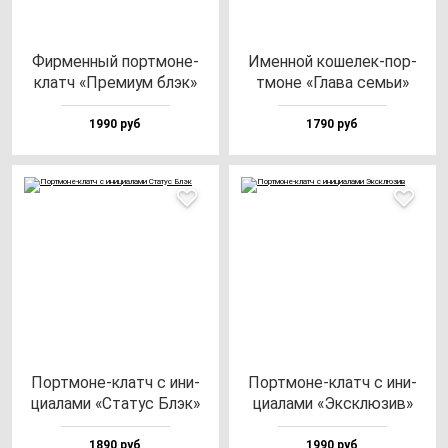
Фир­мен­ный пор­тмо­не-
Имен­ной ко­ше­лек-пор­
клатч «Пре­ми­ум блэк»
тмо­не «Гла­ва семьи»
1990 руб
1790 руб
Пор­тмо­не-клатч с ини­
Пор­тмо­не-клатч с ини­
ци­ала­ми «Ста­тус Блэк»
ци­ала­ми «Эксклю­зив»
1890 руб
1990 руб