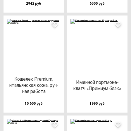
2942 руб
6500 руб
Коше­лек Pre­mi­um,
Имен­ной пор­тмо­не-
италь­ян­ская ко­жа, руч­
клатч «Пре­ми­ум блэк»
ная ра­бо­та
10 600 руб
1990 руб