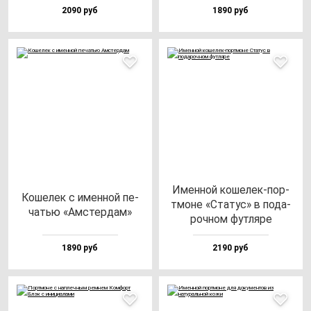
2090 руб
1890 руб
Имен­ной ко­ше­лек-пор­
Коше­лек с имен­ной пе­
тмо­не «Ста­тус» в по­да­
чатью «Амстер­дам»
роч­ном фут­ля­ре
1890 руб
2190 руб