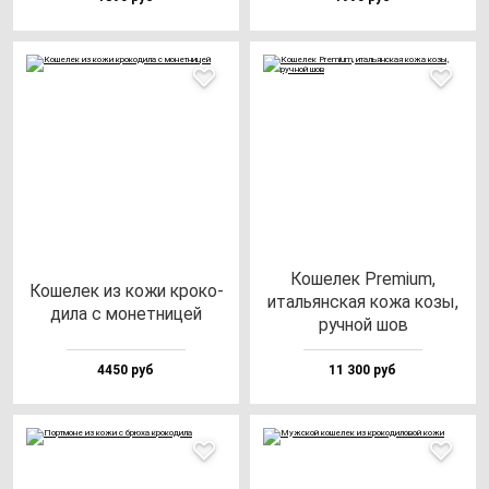
Коше­лек Pre­mi­um,
Коше­лек из ко­жи кро­ко­
италь­ян­ская ко­жа ко­зы,
ди­ла с мо­нет­ни­цей
руч­ной шов
4450 руб
11 300 руб