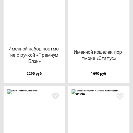
Имен­ной на­бор пор­тмо­
Имен­ной ко­ше­лек-пор­
не с руч­кой «Пре­ми­ум
тмо­не «Ста­тус»
Блэк»
2290 руб
1690 руб