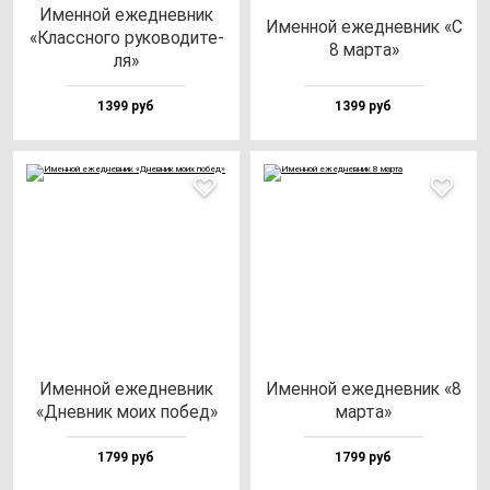
Имен­ной ежед­нев­ник
Имен­ной ежед­нев­ник «С
«Клас­сно­го ру­ко­во­ди­те­
8 мар­та»
ля»
1399 руб
1399 руб
Имен­ной ежед­нев­ник
Имен­ной ежед­нев­ник «8
«Днев­ник мо­их по­бед»
мар­та»
1799 руб
1799 руб