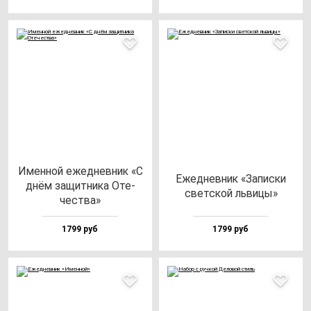
Имен­ной ежед­нев­ник «С
Ежед­нев­ник «Запис­ки
днём за­щит­ни­ка Оте­
свет­ской ль­ви­цы»
чес­тва»
1799 руб
1799 руб