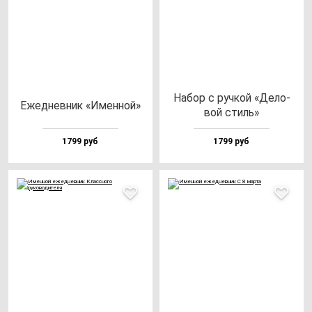
Набор с руч­кой «Дело­
Ежед­нев­ник «Имен­ной»
вой стиль»
1799 руб
1799 руб