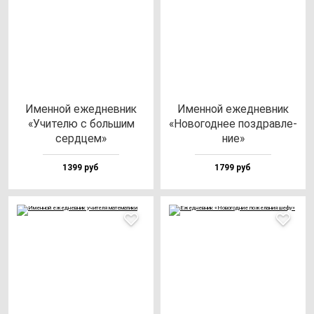
Имен­ной ежед­нев­ник
Имен­ной ежед­нев­ник
«Учи­те­лю с боль­шим
«Ново­год­нее поз­драв­ле­
сер­дцем»
ние»
1399 руб
1799 руб