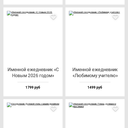
Имен­ной ежед­нев­ник «С
Имен­ной ежед­нев­ник
Новым 2026 го­дом»
«Люби­мо­му учи­те­лю»
1799 руб
1499 руб