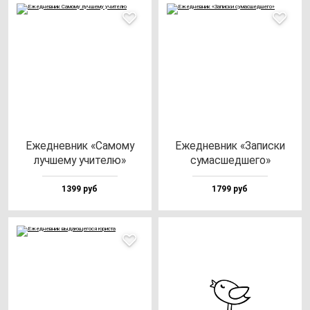
Ежед­нев­ник «Само­му
Ежед­нев­ник «Запис­ки
луч­ше­му учи­те­лю»
су­мас­шед­ше­го»
1399 руб
1799 руб