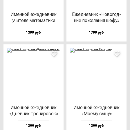
Имен­ной ежед­нев­ник
Ежед­нев­ник «Ново­год­
учи­те­ля ма­те­ма­ти­ки
ние по­же­ла­ния ше­фу»
1399 руб
1799 руб
Имен­ной ежед­нев­ник
Имен­ной ежед­нев­ник
«Днев­ник тре­ни­ро­вок»
«Моему сы­ну»
1399 руб
1399 руб