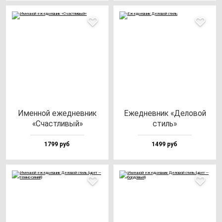
Имен­ной ежед­нев­ник
Ежед­нев­ник «Дело­вой
«Счас­тли­вый»
стиль»
1799 руб
1499 руб