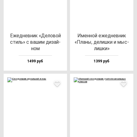
Ежед­нев­ник «Дело­вой
Имен­ной ежед­нев­ник
стиль» с ва­шим ди­зай­
«Пла­ны, де­лиш­ки и мыс­
ном
лиш­ки»
1499 руб
1399 руб