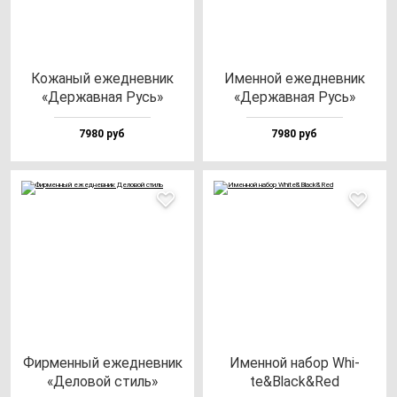
Кожа­ный ежед­нев­ник
Имен­ной ежед­нев­ник
«Дер­жав­ная Русь»
«Дер­жав­ная Русь»
7980 руб
7980 руб
Фир­мен­ный ежед­нев­ник
Имен­ной на­бор Whi­
«Дело­вой стиль»
te&Black&Red