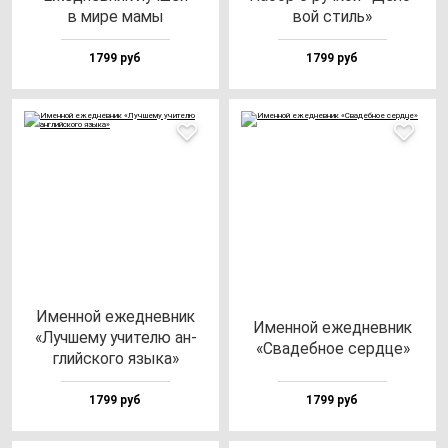
в ми­ре ма­мы
вой стиль»
1799 руб
1799 руб
Имен­ной ежед­нев­ник
Имен­ной ежед­нев­ник
«Луч­ше­му учи­те­лю ан­
«Сва­деб­ное сер­дце»
глий­ско­го язы­ка»
1799 руб
1799 руб