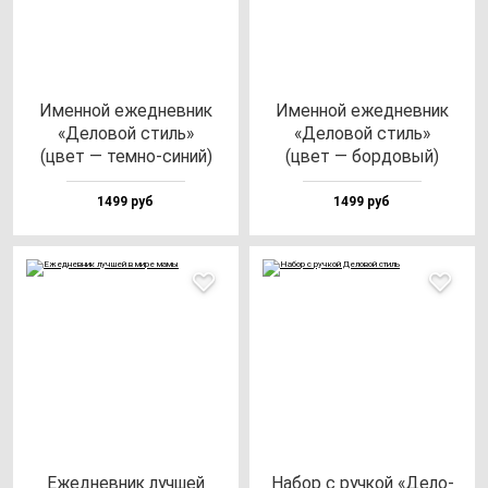
Имен­ной ежед­нев­ник
Имен­ной ежед­нев­ник
«Дело­вой стиль»
«Дело­вой стиль»
(цвет — тем­но-си­ний)
(цвет — бор­до­вый)
1499 руб
1499 руб
Ежед­нев­ник луч­шей
Набор с руч­кой «Дело­