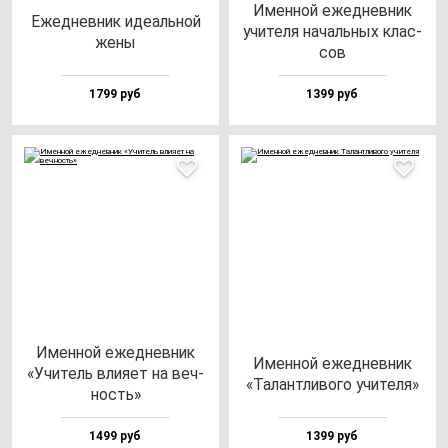
Имен­ной ежед­нев­ник
Ежед­нев­ник иде­аль­ной
учи­те­ля на­чаль­ных клас­
же­ны
сов
1799 руб
1399 руб
Имен­ной ежед­нев­ник
Имен­ной ежед­нев­ник
«Учи­тель вли­яет на веч­
«Талан­тли­во­го учи­те­ля»
ность»
1499 руб
1399 руб