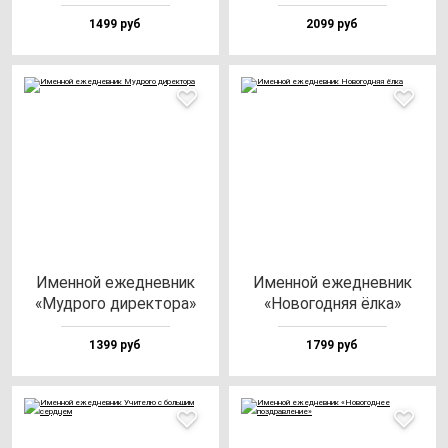
1499 руб
2099 руб
Имен­ной ежед­нев­ник
Имен­ной ежед­нев­ник
«Муд­ро­го ди­рек­то­ра»
«Ново­год­няя ёл­ка»
1399 руб
1799 руб