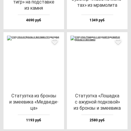
тигр» на под­став­ке
тах» из мра­мо­ли­та
из кам­ня
4690 руб
1349 руб
Ста­ту­эт­ка из брон­зы
Ста­ту­эт­ка «Лошад­ка
и зме­еви­ка «Мед­ве­ди­
с ажур­ной под­ко­вой»
ца»
из брон­зы и зме­еви­ка
1193 руб
2580 руб