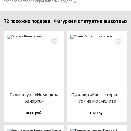
вопросов о товаре обращайтесь к продавцу.
72 похожих подарка | Фигурки и статуэтки животных
Скуль­пту­ра «Немец­кая
Суве­нир «Енот сти­ра­ет­
ов­чар­ка»
ся» из мра­мо­ли­та
3000 руб
1070 руб