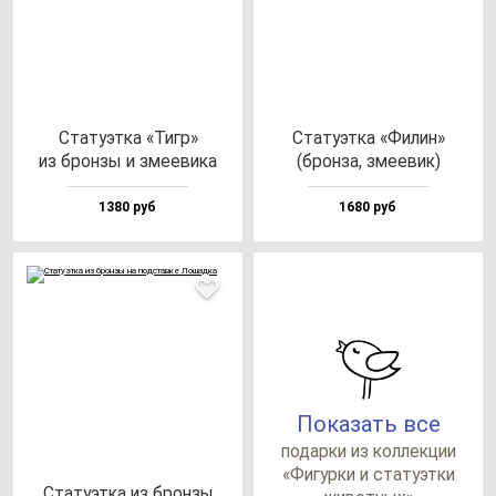
Ста­ту­эт­ка «Тигр»
Ста­ту­эт­ка «Филин»
из брон­зы и зме­еви­ка
(брон­за, зме­евик)
1380 руб
1680 руб
Показать все
по­дар­ки из кол­лек­ции
«Фигур­ки и ста­ту­эт­ки
Ста­ту­эт­ка из брон­зы