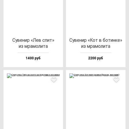
Суве­нир «Лев спит»
Суве­нир «Кот в бо­тин­ке»
из мра­мо­ли­та
из мра­мо­ли­та
1400 руб
2200 руб