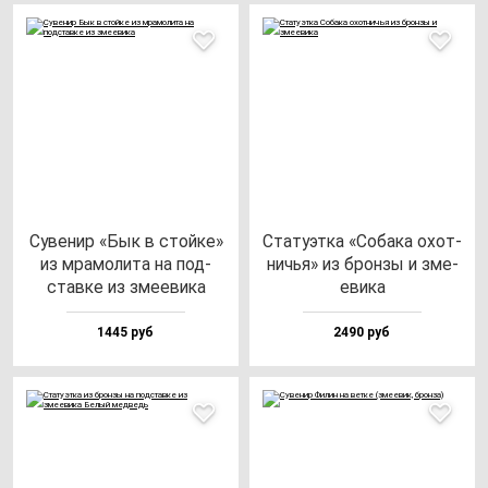
Суве­нир «Бык в стой­ке»
Ста­ту­эт­ка «Соба­ка охот­
из мра­мо­ли­та на под­
ничья» из брон­зы и зме­
став­ке из зме­еви­ка
еви­ка
1445 руб
2490 руб