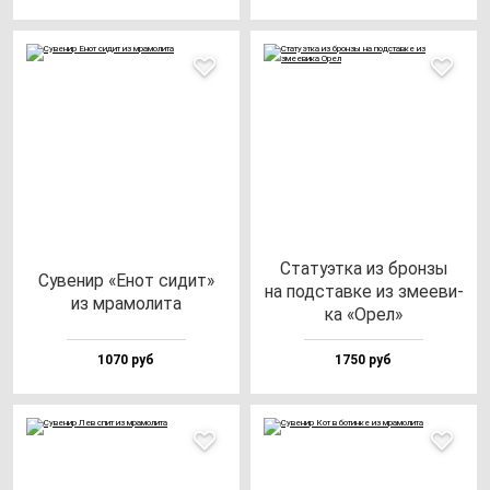
Ста­ту­эт­ка из брон­зы
Суве­нир «Енот си­дит»
на под­став­ке из зме­еви­
из мра­мо­ли­та
ка «Орел»
1070 руб
1750 руб