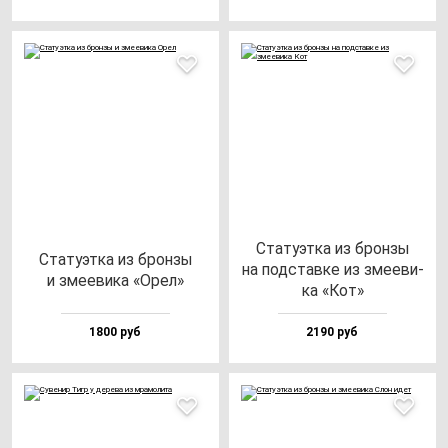
Ста­ту­эт­ка из брон­зы
Ста­ту­эт­ка из брон­зы
на под­став­ке из зме­еви­
и зме­еви­ка «Орел»
ка «Кот»
1800 руб
2190 руб