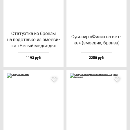
Ста­ту­эт­ка из брон­зы
Суве­нир «Филин на вет­
на под­став­ке из зме­еви­
ке» (зме­евик, брон­за)
ка «Белый мед­ведь»
1193 руб
2250 руб