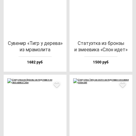
Суве­нир «Тигр у де­ре­ва»
Ста­ту­эт­ка из брон­зы
из мра­мо­ли­та
и зме­еви­ка «Слон идет»
1682 руб
1500 руб