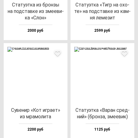
Ста­ту­эт­ка из брон­зы
Ста­ту­эт­ка «Тигр на охо­
на под­став­ке из зме­еви­
те» на под­став­ке из кам­
ка «Слон»
ня ле­ме­зит
2000 руб
2599 руб
Суве­нир «Кот иг­ра­ет»
Ста­ту­эт­ка «Варан сред­
из мра­мо­ли­та
ний» (брон­за, зме­евик)
2200 руб
1125 руб