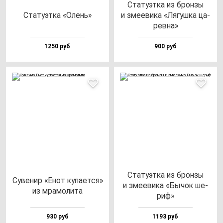
Ста­ту­эт­ка из брон­зы
Ста­ту­эт­ка «Олень»
и зме­еви­ка «Лягуш­ка ца­
рев­на»
1250 руб
900 руб
Ста­ту­эт­ка из брон­зы
Суве­нир «Енот ку­па­ет­ся»
и зме­еви­ка «Бычок ше­
из мра­мо­ли­та
риф»
930 руб
1193 руб