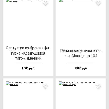
Ста­ту­эт­ка из брон­зы фи­
Рези­но­вая уточ­ка в оч­
гур­ка «Кра­ду­щий­ся
ках Monog­ram 104
тигр», зме­евик
1500 руб
1990 руб