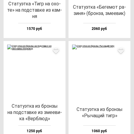
Ста­ту­эт­ка «Тигр на охо­
Ста­ту­эт­ка «Беге­мот ра­
те» на под­став­ке из кам­
зи­ня» (брон­за, зме­евик)
ня
1570 руб
2060 руб
Ста­ту­эт­ка из брон­зы
Ста­ту­эт­ка из брон­зы
на под­став­ке из зме­еви­
«Рыча­щий тигр»
ка «Вер­блюд»
1250 руб
1060 руб