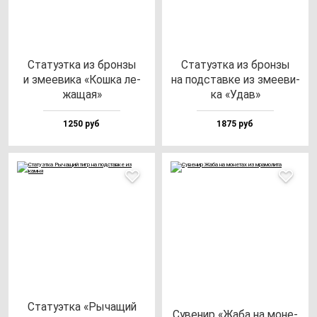
Ста­ту­эт­ка из брон­зы
Ста­ту­эт­ка из брон­зы
и зме­еви­ка «Кош­ка ле­
на под­став­ке из зме­еви­
жа­щая»
ка «Удав»
1250 руб
1875 руб
Ста­ту­эт­ка «Рыча­щий
Суве­нир «Жаба на мо­не­