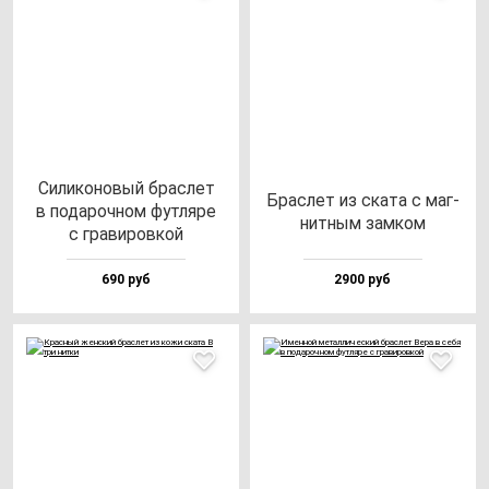
Сили­ко­но­вый брас­лет
Брас­лет из ска­та c маг­
в по­да­роч­ном фут­ля­ре
нит­ным зам­ком
с гра­ви­ров­кой
690 руб
2900 руб