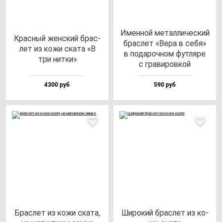
Имен­ной ме­тал­ли­чес­кий
Крас­ный жен­ский брас­
брас­лет «Вера в се­бя»
лет из ко­жи ска­та «В
в по­да­роч­ном фут­ля­ре
три нит­ки»
с гра­ви­ров­кой
4300 руб
590 руб
Брас­лет из ко­жи ска­та,
Широ­кий брас­лет из ко­