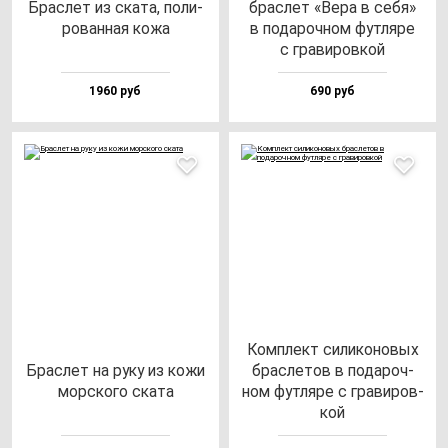
Брас­лет из ска­та, по­ли­
брас­лет «Вера в се­бя»
ро­ван­ная ко­жа
в по­да­роч­ном фут­ля­ре
с гра­ви­ров­кой
1960 руб
690 руб
Ком­плект си­ли­ко­но­вых
Брас­лет на ру­ку из ко­жи
брас­ле­тов в по­да­роч­
мор­ско­го ска­та
ном фут­ля­ре с гра­ви­ров­
кой