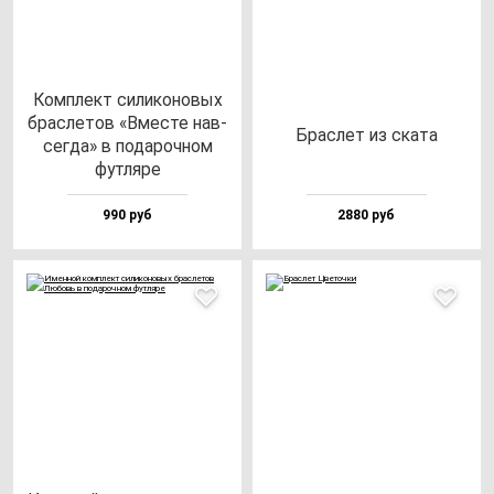
Ком­плект си­ли­ко­но­вых
брас­ле­тов «Вмес­те нав­
Брас­лет из ска­та
сег­да» в по­да­роч­ном
фут­ля­ре
990 руб
2880 руб