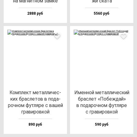
на маг­нит­ном зам­ке
жи ска­та
2888 руб
5560 руб
Ком­плект ме­тал­ли­чес­
Имен­ной ме­тал­ли­чес­кий
ких брас­ле­тов в по­да­
брас­лет «Побеж­дай»
роч­ном фут­ля­ре с ва­шей
в по­да­роч­ном фут­ля­ре
гра­ви­ров­кой
с гра­ви­ров­кой
890 руб
590 руб