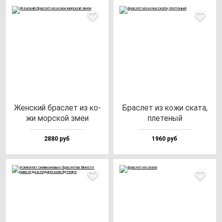
Жен­ский брас­лет из ко­
Брас­лет из ко­жи ска­та,
жи мор­ской змеи
пле­те­ный
2880 руб
1960 руб