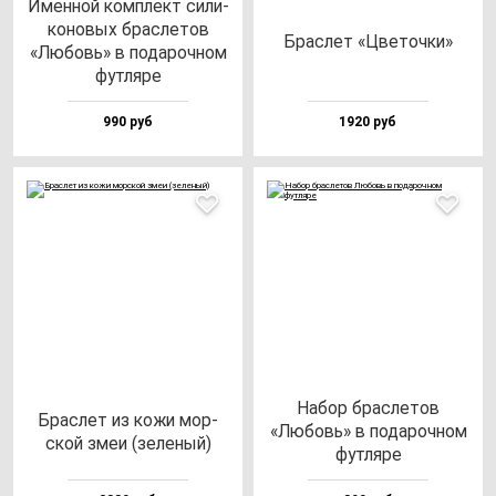
Имен­ной ком­плект си­ли­
ко­но­вых брас­ле­тов
Брас­лет «Цве­точ­ки»
«Любовь» в по­да­роч­ном
фут­ля­ре
990 руб
1920 руб
Набор брас­ле­тов
Брас­лет из ко­жи мор­
«Любовь» в по­да­роч­ном
ской змеи (зе­ле­ный)
фут­ля­ре