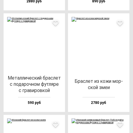
2880 руб
890 руб
Метал­ли­чес­кий брас­лет
Брас­лет из ко­жи мор­
с по­да­роч­ном фут­ля­ре
ской змеи
с гра­ви­ров­кой
590 руб
2780 руб