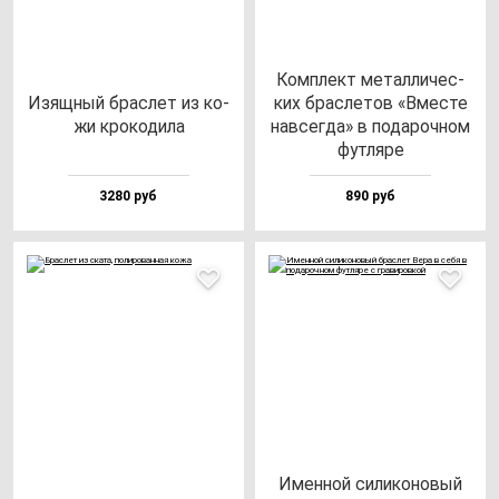
Ком­плект ме­тал­ли­чес­
Изящ­ный брас­лет из ко­
ких брас­ле­тов «Вмес­те
жи кро­ко­ди­ла
нав­сег­да» в по­да­роч­ном
фут­ля­ре
3280 руб
890 руб
Имен­ной си­ли­ко­но­вый