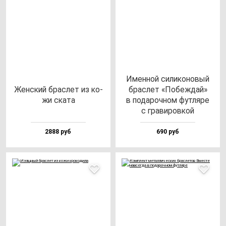
Имен­ной си­ли­ко­но­вый
Жен­ский брас­лет из ко­
брас­лет «Побеж­дай»
жи ска­та
в по­да­роч­ном фут­ля­ре
с гра­ви­ров­кой
2888 руб
690 руб