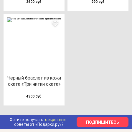
3600 руб
990 руб
Чер­ный брас­лет из ко­жи
ска­та «Три нит­ки ска­та»
4300 руб
Хотите получать
секретные
ПОДПИШИТЕСЬ
советы от «Подарки.ру»?