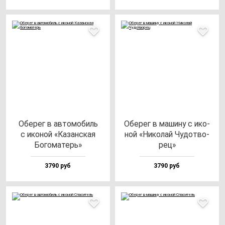
Обе­рег в ав­то­мо­биль
Обе­рег в ма­ши­ну с ико­
с ико­ной «Казан­ская
ной «Нико­лай Чудот­во­
Бого­ма­терь»
рец»
3790 руб
3790 руб