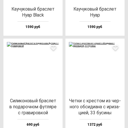
Каучу­ко­вый брас­лет
Каучу­ко­вый брас­лет
Нуар Black
Нуар
1590 руб
1590 руб
Сили­ко­но­вый брас­лет
Чет­ки с крес­том из чер­
в по­да­роч­ном фут­ля­ре
но­го об­си­ди­ана с ири­за­
с гра­ви­ров­кой
цией, 33 бу­си­ны
690 руб
1372 руб