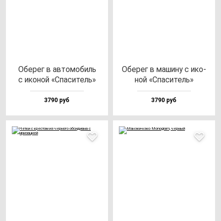
Обе­рег в ав­то­мо­биль
Обе­рег в ма­ши­ну с ико­
с ико­ной «Спа­си­тель»
ной «Спа­си­тель»
3790 руб
3790 руб