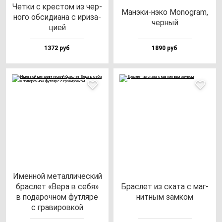
Чет­ки с крес­том из чер­
Манэ­ки-нэ­ко Monog­ram,
но­го об­си­ди­ана с ири­за­
чер­ный
цией
1372 руб
1890 руб
Имен­ной ме­тал­ли­чес­кий
брас­лет «Вера в се­бя»
Брас­лет из ска­та c маг­
в по­да­роч­ном фут­ля­ре
нит­ным зам­ком
с гра­ви­ров­кой