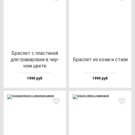
Брас­лет с плас­ти­ной
для гра­ви­ров­ки в чер­
Брас­лет из ко­жи и ста­ли
ном цве­те
1990 руб
1990 руб