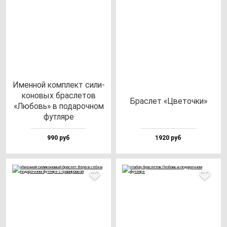
Имен­ной ком­плект си­ли­
ко­но­вых брас­ле­тов
Брас­лет «Цве­точ­ки»
«Любовь» в по­да­роч­ном
фут­ля­ре
990 руб
1920 руб