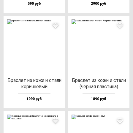
590 руб
2900 руб
Брас­лет из ко­жи и ста­ли
Брас­лет из ко­жи и ста­ли
ко­рич­не­вый
(чер­ная плас­ти­на)
1990 руб
1890 руб