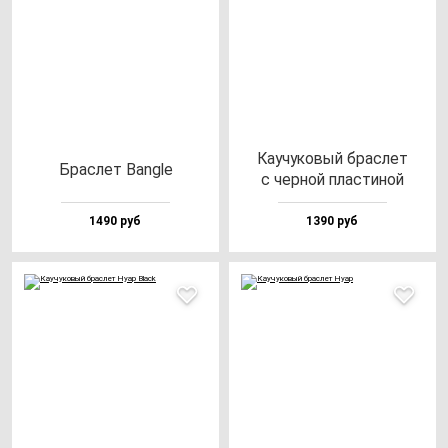
Каучу­ко­вый брас­лет
Брас­лет Ban­gle
с чер­ной плас­ти­ной
1490 руб
1390 руб