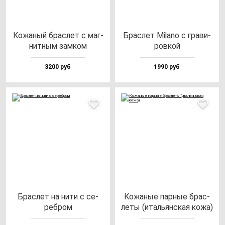
Кожа­ный брас­лет с маг­
Брас­лет Mila­no с гра­ви­
нит­ным зам­ком
ров­кой
3200 руб
1990 руб
Брас­лет на ни­ти с се­
Кожа­ные пар­ные брас­
реб­ром
ле­ты (италь­ян­ская ко­жа)