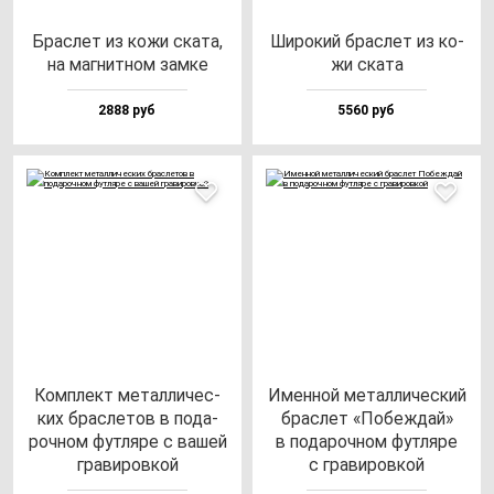
Брас­лет из ко­жи ска­та,
Широ­кий брас­лет из ко­
на маг­нит­ном зам­ке
жи ска­та
2888 руб
5560 руб
Ком­плект ме­тал­ли­чес­
Имен­ной ме­тал­ли­чес­кий
ких брас­ле­тов в по­да­
брас­лет «Побеж­дай»
роч­ном фут­ля­ре с ва­шей
в по­да­роч­ном фут­ля­ре
гра­ви­ров­кой
с гра­ви­ров­кой