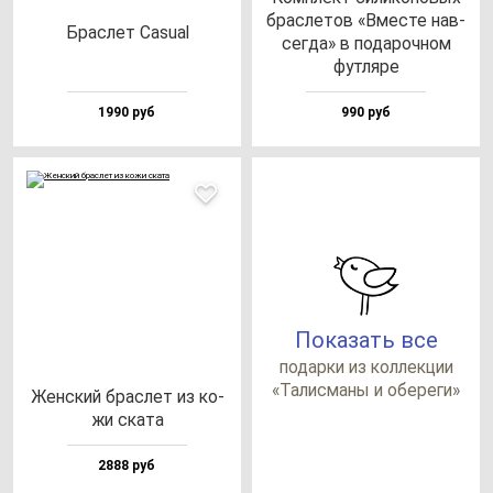
брас­ле­тов «Вмес­те нав­
Брас­лет Casu­al
сег­да» в по­да­роч­ном
фут­ля­ре
1990 руб
990 руб
Показать все
по­дар­ки из кол­лек­ции
«Талис­ма­ны и обе­ре­ги»
Жен­ский брас­лет из ко­
жи ска­та
2888 руб