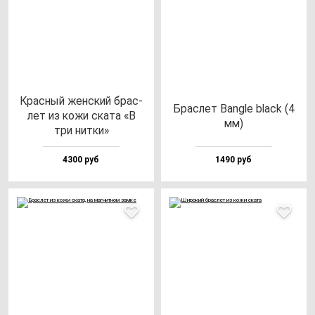
Крас­ный жен­ский брас­
Брас­лет Ban­gle black (4
лет из ко­жи ска­та «В
мм)
три нит­ки»
4300 руб
1490 руб