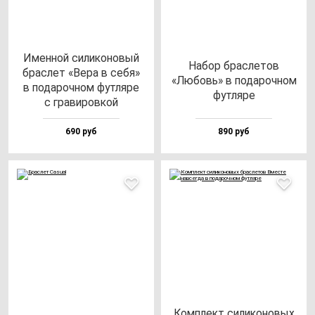
Имен­ной си­ли­ко­но­вый
Набор брас­ле­тов
брас­лет «Вера в се­бя»
«Любовь» в по­да­роч­ном
в по­да­роч­ном фут­ля­ре
фут­ля­ре
с гра­ви­ров­кой
690 руб
890 руб
Ком­плект си­ли­ко­но­вых