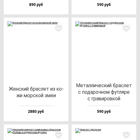
890 руб
590 руб
Метал­ли­чес­кий брас­лет
Жен­ский брас­лет из ко­
с по­да­роч­ном фут­ля­ре
жи мор­ской змеи
с гра­ви­ров­кой
2880 руб
590 руб