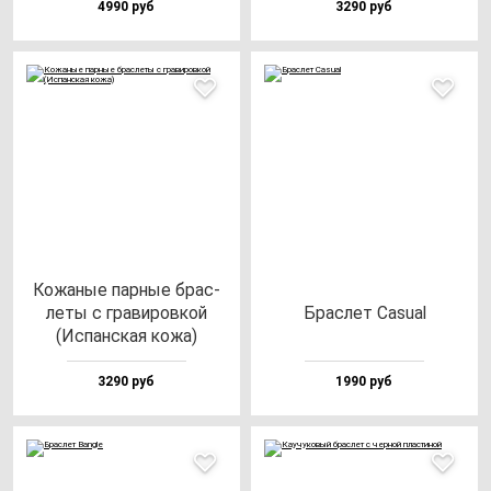
4990 руб
3290 руб
Кожа­ные пар­ные брас­
ле­ты с гра­ви­ров­кой
Брас­лет Casu­al
(Испан­ская ко­жа)
3290 руб
1990 руб