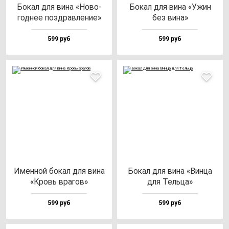
Бокал для ви­на «Ново­
Бокал для ви­на «Ужин
год­нее поз­драв­ле­ние»
без ви­на»
599 руб
599 руб
Имен­ной бо­кал для ви­на
Бокал для ви­на «Вин­ца
«Кровь вра­гов»
для Тель­ца»
599 руб
599 руб