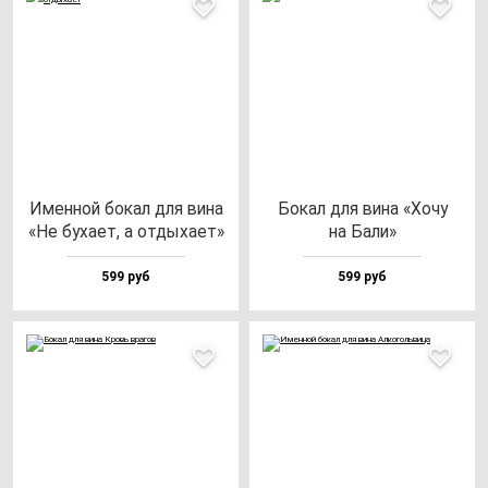
Имен­ной бо­кал для ви­на
Бокал для ви­на «Хочу
«Не бу­ха­ет, а от­ды­ха­ет»
на Бали»
599 руб
599 руб