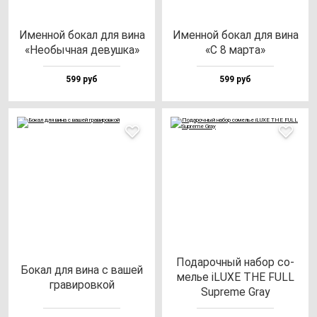
Имен­ной бо­кал для ви­на
Имен­ной бо­кал для ви­на
«Необыч­ная де­вуш­ка»
«С 8 мар­та»
599 руб
599 руб
Пода­роч­ный на­бор со­
Бокал для ви­на с ва­шей
мелье iLUXE THE FULL
гра­ви­ров­кой
Sup­re­me Gray