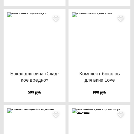
Бокал для ви­на «Слад­
Ком­плект бо­ка­лов
кое вред­но»
для ви­на Love
599 руб
990 руб