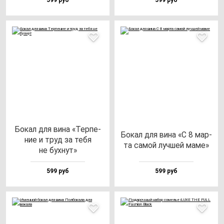
599 руб
599 руб
Бокал для ви­на «Тер­пе­
Бокал для ви­на «С 8 мар­
ние и труд за те­бя
та са­мой луч­шей ма­ме»
не бух­нут»
599 руб
599 руб