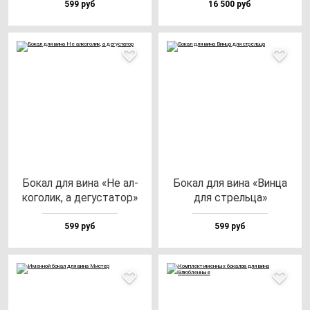
599 руб
16 500 руб
Бокал для ви­на «Не ал­
Бокал для ви­на «Вин­ца
ко­го­лик, а де­гус­та­тор»
для стрель­ца»
599 руб
599 руб