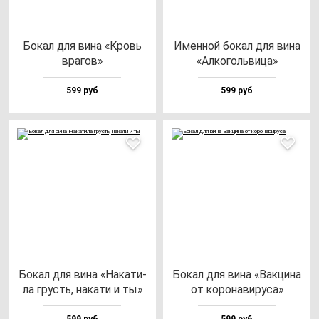
Бокал для ви­на «Кровь
Имен­ной бо­кал для ви­на
вра­гов»
«Алко­голь­ви­ца»
599 руб
599 руб
Бокал для ви­на «Нака­ти­
Бокал для ви­на «Вак­ци­на
ла грусть, на­ка­ти и ты»
от ко­ро­на­ви­ру­са»