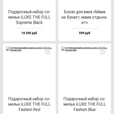
Пода­роч­ный на­бор со­
Бокал для ви­на «Мама
мелье iLUXE THE FULL
не бу­ха­ет, ма­ма от­ды­ха­
Sup­re­me Black
ет»
16 500 руб
599 руб
Пода­роч­ный на­бор со­
Пода­роч­ный на­бор со­
мелье iLUXE THE FULL
мелье iLUXE THE FULL
Fas­hi­on Red
Fas­hi­on Blue