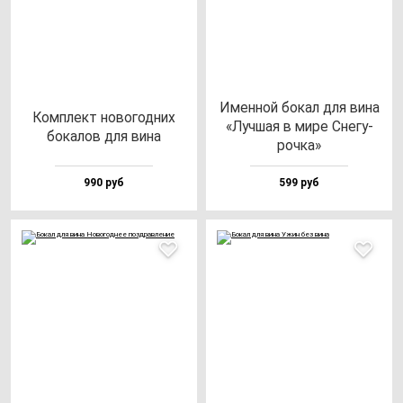
Имен­ной бо­кал для ви­на
Ком­плект но­во­год­них
«Луч­шая в ми­ре Сне­гу­
бо­ка­лов для ви­на
роч­ка»
990 руб
599 руб