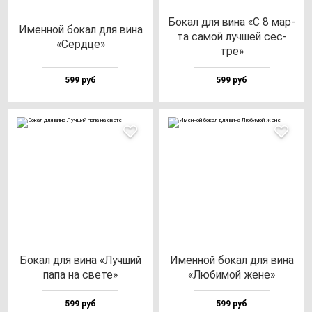
Бокал для ви­на «С 8 мар­
Имен­ной бо­кал для ви­на
та са­мой луч­шей сес­
«Сер­дце»
тре»
599 руб
599 руб
Бокал для ви­на «Луч­ший
Имен­ной бо­кал для ви­на
па­па на све­те»
«Люби­мой же­не»
599 руб
599 руб