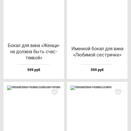
Бокал для ви­на «Жен­щи­
Имен­ной бо­кал для ви­на
на дол­жна быть счас­
«Люби­мой сес­трич­ке»
тли­вой»
599 руб
599 руб