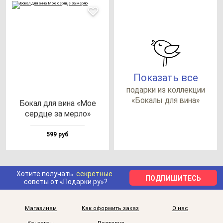
Показать все
по­дар­ки из кол­лек­ции
«Бока­лы для ви­на»
Бокал для ви­на «Мое
сер­дце за мер­ло»
599 руб
Хотите получать
секретные
ПОДПИШИТЕСЬ
советы от «Подарки.ру»?
Магазинам
Как оформить заказ
О нас