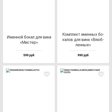
Ком­плект имен­ных бо­
Имен­ной бо­кал для ви­на
ка­лов для ви­на «Влюб­
«Мис­тер»
лен­ные»
599 руб
990 руб