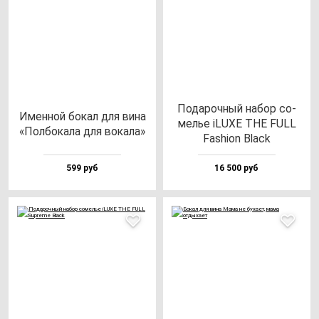
Пода­роч­ный на­бор со­
Имен­ной бо­кал для ви­на
мелье iLUXE THE FULL
«Пол­бо­ка­ла для во­ка­ла»
Fas­hi­on Black
599 руб
16 500 руб