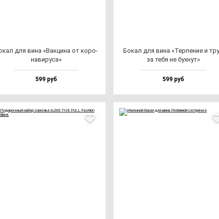
окал для ви­на «Вак­ци­на от ко­ро­
Бокал для ви­на «Тер­пе­ние и тр
на­ви­ру­са»
за те­бя не бух­нут»
599 руб
599 руб