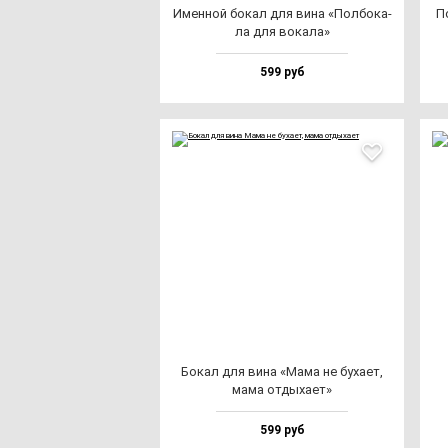
Имен­ной бо­кал для ви­на «Пол­бо­ка­
П
ла для во­ка­ла»
599 руб
Бокал для ви­на «Мама не бу­ха­ет,
ма­ма от­ды­ха­ет»
599 руб