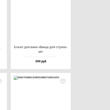
,
Бокал для ви­на «Вин­ца для стрель­
ца»
599 руб