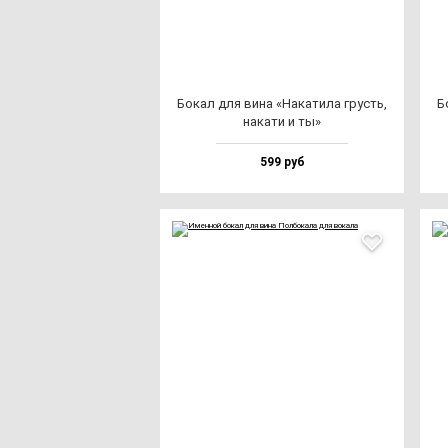
Бокал для ви­на «Нака­ти­ла грусть,
Б
на­ка­ти и ты»
599 руб