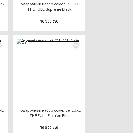
мой
Пода­роч­ный на­бор со­мелье iLUXE
THE FULL Sup­re­me Black
16 500 руб
XE
Пода­роч­ный на­бор со­мелье iLUXE
THE FULL Fas­hi­on Blue
16 500 руб