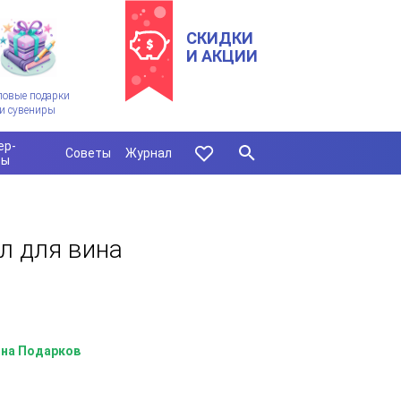
СКИДКИ
И АКЦИИ
ловые подарки
и сувениры
ер-
Советы
Журнал
сы
л для вина
на Подарков