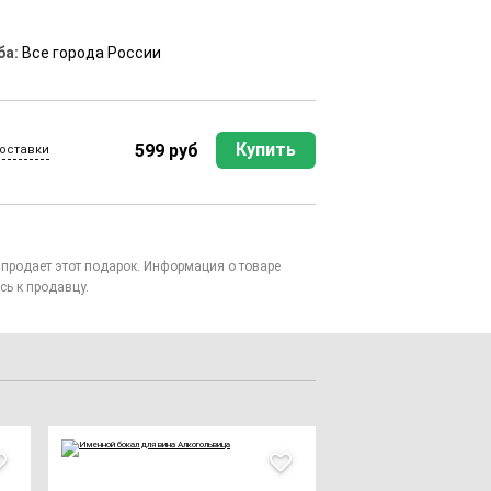
ба:
Все города России
Купить
599 руб
оставки
то продает этот подарок. Информация о товаре
сь к продавцу.