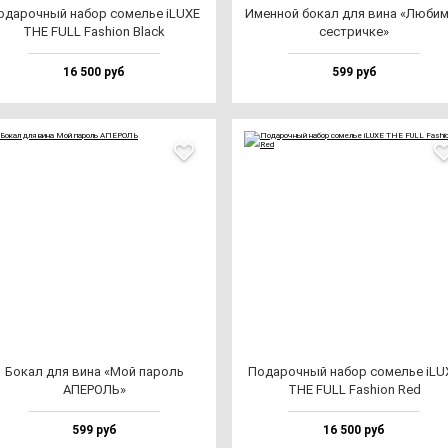
ода­роч­ный на­бор со­мелье iLUXE
Имен­ной бо­кал для ви­на «Люби­
THE FULL Fas­hi­on Black
сес­трич­ке»
16 500 руб
599 руб
Бокал для ви­на «Мой па­роль
Пода­роч­ный на­бор со­мелье iLU
АПЕРОЛЬ»
THE FULL Fas­hi­on Red
599 руб
16 500 руб