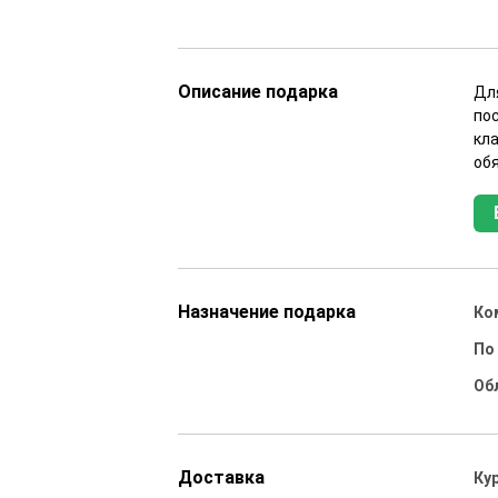
Описание подарка
Для
по
кла
об
Назначение подарка
Ко
По
Об
Доставка
Ку