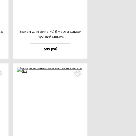
уд
Бокал для ви­на «С 8 мар­та са­мой
луч­шей ма­ме»
599 руб