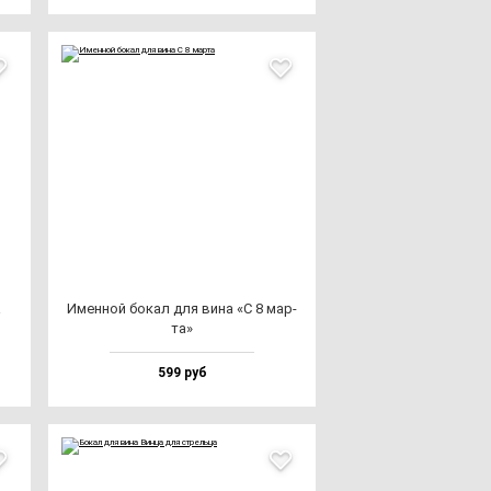
а
Имен­ной бо­кал для ви­на «С 8 мар­
та»
599 руб