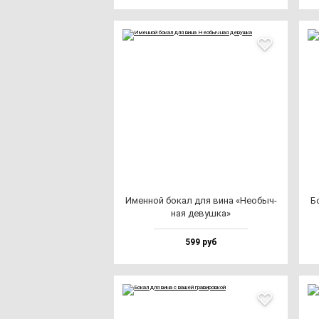
Имен­ной бо­кал для ви­на «Необыч­
Б
ная де­вуш­ка»
599 руб