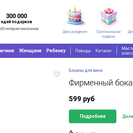
300 000
идей подарков
300 интернет-магазинов
День рождения
Оригинальные
Де
подарки
Маст
жчине
Женщине
Ребенку
Поводы
Каталог
клас
Бокалы для вина
Фирменный бока
599
руб
Подробнее
Доли