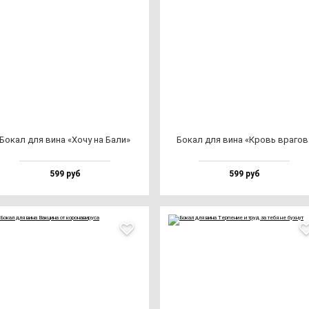
Бокал для ви­на «Хочу на Бали»
Бокал для ви­на «Кровь вра­гов
599 руб
599 руб