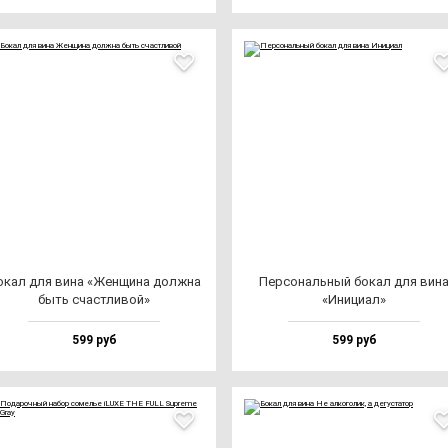
окал для ви­на «Жен­щи­на дол­жна
Пер­со­наль­ный бо­кал для ви­н
быть счас­тли­вой»
«Ини­ци­ал»
599 руб
599 руб