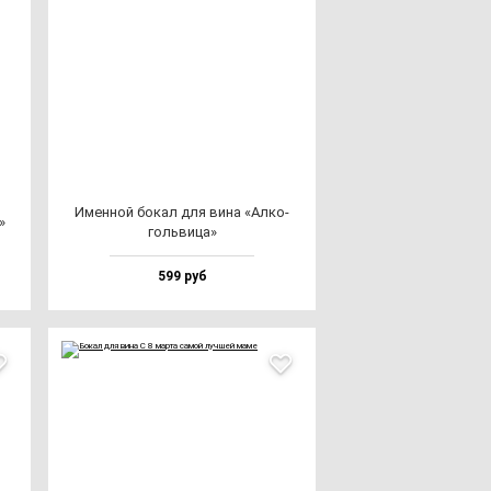
Имен­ной бо­кал для ви­на «Алко­
»
голь­ви­ца»
599 руб