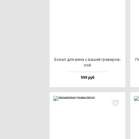
Бокал для ви­на с ва­шей гра­ви­ров­
П
кой
599 руб