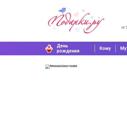
от 
День
Кому
Му
рождения