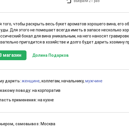
Выбрали 21 раз
 того, чтобы раскрыть весь букет ароматов хорошего вина, его о
суды. Для этого не помешает всегда иметь в запасе несколько хо
ссический бокал для вина уникальным, на него наносят гравиров
язательно пригодится в хозяйстве и долго будет дарить хозяину 
В магазин
Долина Подарков
му дарить:
женщине
, коллегам, начальнику,
мужчине
 какому поводу:
на корпоратив
ласть применения:
на кухне
рьером, самовывоз:
Москва