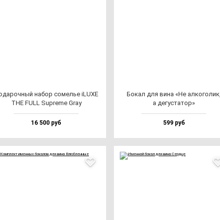
ода­роч­ный на­бор со­мелье iLUXE
Бокал для ви­на «Не ал­ко­го­лик
THE FULL Sup­re­me Gray
а де­гус­та­тор»
16 500 руб
599 руб