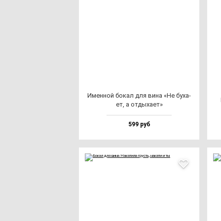
Имен­ной бо­кал для ви­на «Не бу­ха­
ет, а от­ды­ха­ет»
599 руб