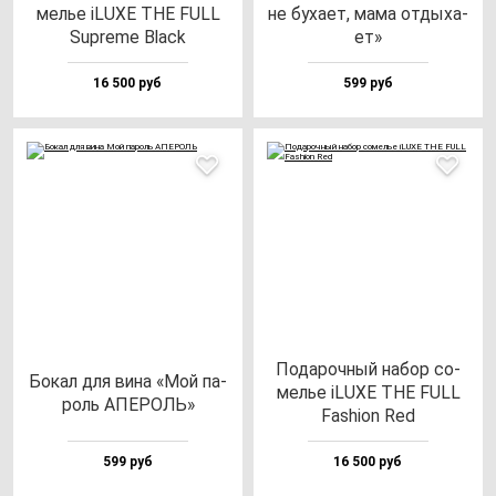
мелье iLUXE THE FULL
не бу­ха­ет, ма­ма от­ды­ха­
Sup­re­me Black
ет»
16 500 руб
599 руб
Пода­роч­ный на­бор со­
Бокал для ви­на «Мой па­
мелье iLUXE THE FULL
роль АПЕРОЛЬ»
Fas­hi­on Red
599 руб
16 500 руб