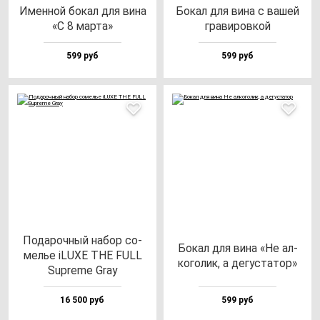
Имен­ной бо­кал для ви­на
Бокал для ви­на с ва­шей
«С 8 мар­та»
гра­ви­ров­кой
599 руб
599 руб
Пода­роч­ный на­бор со­
Бокал для ви­на «Не ал­
мелье iLUXE THE FULL
ко­го­лик, а де­гус­та­тор»
Sup­re­me Gray
16 500 руб
599 руб