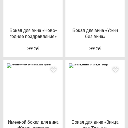
Бокал для ви­на «Ново­
Бокал для ви­на «Ужин
год­нее поз­драв­ле­ние»
без ви­на»
599 руб
599 руб
Имен­ной бо­кал для ви­на
Бокал для ви­на «Вин­ца