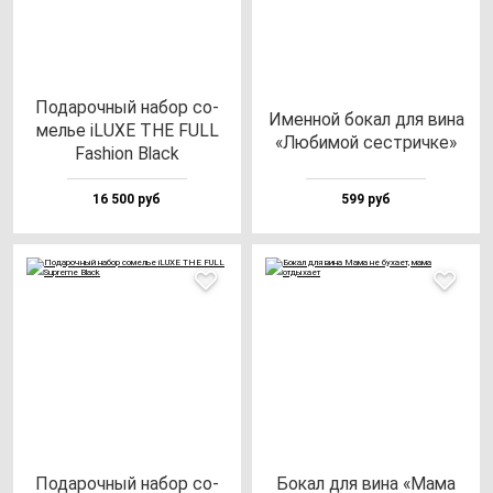
Пода­роч­ный на­бор со­
Имен­ной бо­кал для ви­на
мелье iLUXE THE FULL
«Люби­мой сес­трич­ке»
Fas­hi­on Black
16 500 руб
599 руб
Пода­роч­ный на­бор со­
Бокал для ви­на «Мама