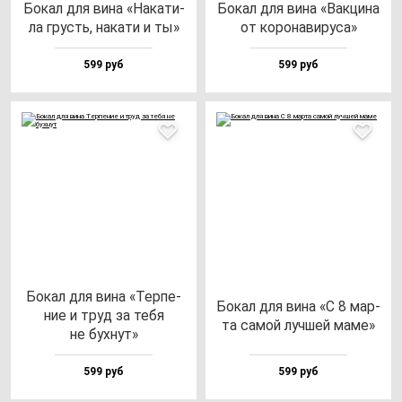
Бокал для ви­на «Нака­ти­
Бокал для ви­на «Вак­ци­на
ла грусть, на­ка­ти и ты»
от ко­ро­на­ви­ру­са»
599 руб
599 руб
Бокал для ви­на «Тер­пе­
Бокал для ви­на «С 8 мар­
ние и труд за те­бя
та са­мой луч­шей ма­ме»
не бух­нут»
599 руб
599 руб