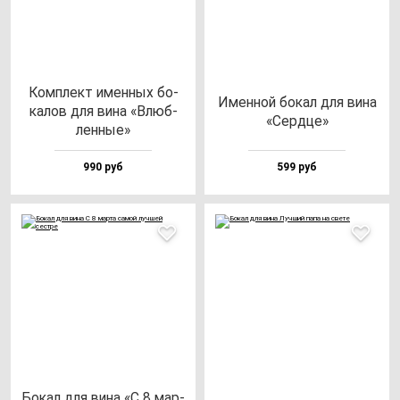
Ком­плект имен­ных бо­
Имен­ной бо­кал для ви­на
ка­лов для ви­на «Влюб­
«Сер­дце»
лен­ные»
990 руб
599 руб
Бокал для ви­на «С 8 мар­