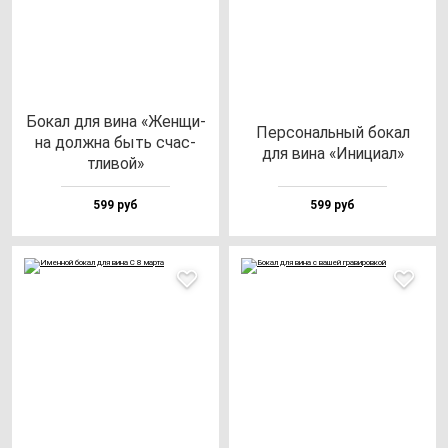
Бокал для ви­на «Жен­щи­
Пер­со­наль­ный бо­кал
на дол­жна быть счас­
для ви­на «Ини­ци­ал»
тли­вой»
599 руб
599 руб