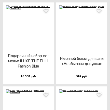
Пода­роч­ный на­бор со­
Имен­ной бо­кал для ви­на
мелье iLUXE THE FULL
«Необыч­ная де­вуш­ка»
Fas­hi­on Blue
16 500 руб
599 руб