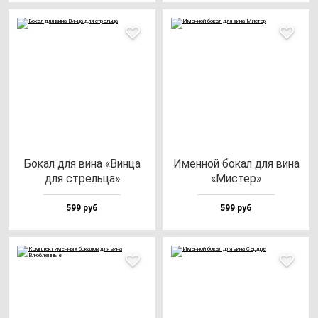
Бокал для ви­на «Вин­ца
Имен­ной бо­кал для ви­на
для стрель­ца»
«Мис­тер»
599 руб
599 руб