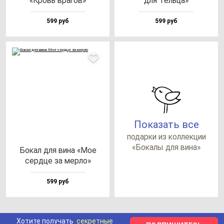
«Кровь вра­гов»
для Тель­ца»
599 руб
599 руб
Показать все
по­дар­ки из кол­лек­ции
«Бока­лы для ви­на»
Бокал для ви­на «Мое
сер­дце за мер­ло»
599 руб
Хотите получать
секретные