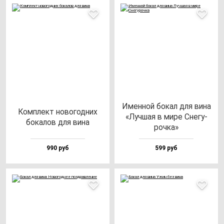
Имен­ной бо­кал для ви­на
Ком­плект но­во­год­них
«Луч­шая в ми­ре Сне­гу­
бо­ка­лов для ви­на
роч­ка»
990 руб
599 руб