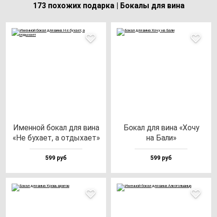
173 похожих подарка | Бокалы для вина
Имен­ной бо­кал для ви­на
Бокал для ви­на «Хочу
«Не бу­ха­ет, а от­ды­ха­ет»
на Бали»
599 руб
599 руб