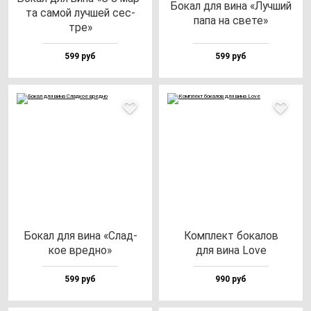
Бокал для ви­на «Луч­ший
та са­мой луч­шей сес­
па­па на све­те»
тре»
599 руб
599 руб
Бокал для ви­на «Слад­
Ком­плект бо­ка­лов
кое вред­но»
для ви­на Love
599 руб
990 руб