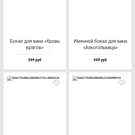
Бокал для ви­на «Кровь
Имен­ной бо­кал для ви­на
вра­гов»
«Алко­голь­ви­ца»
599 руб
599 руб