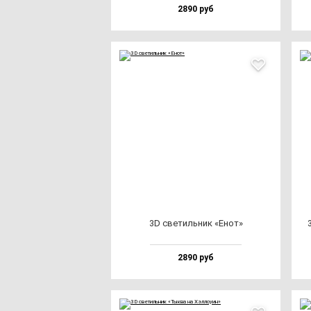
2890 руб
3D све­тиль­ник «Енот»
2890 руб