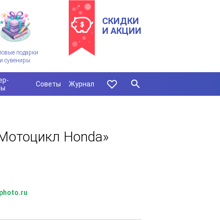
СКИДКИ
И АКЦИИ
ловые подарки
и сувениры
ер-
Советы
Журнал
сы
«Мотоцикл Honda»
photo.ru