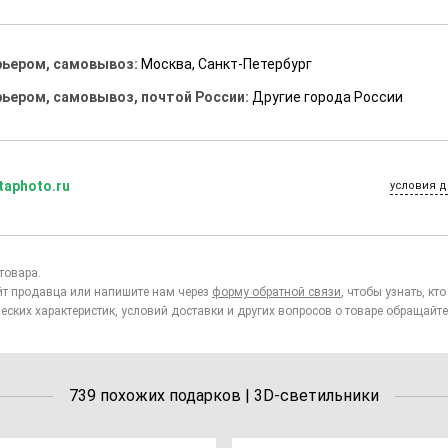
рьером, самовывоз:
Москва, Санкт-Петербург
рьером, самовывоз, почтой России:
Другие города России
taphoto.ru
условия д
товара.
йт продавца или напишите нам через
форму обратной связи
, чтобы узнать, к
еских характеристик, условий доставки и других вопросов о товаре обращайте
739 похожих подарков | 3D-светильники