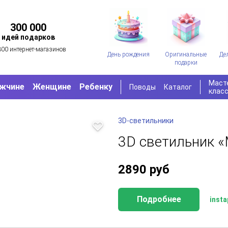
300 000
идей подарков
300 интернет-магазинов
День рождения
Оригинальные
Де
подарки
Маст
жчине
Женщине
Ребенку
Поводы
Каталог
клас
3D-светильники
3D светильник 
2890
руб
Подробнее
insta