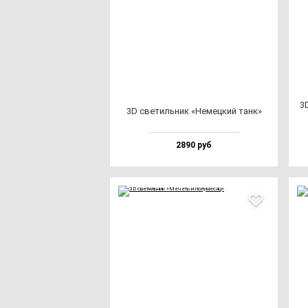
3
3D све­тиль­ник «Немец­кий танк»
2890 руб