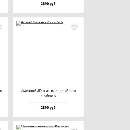
2890 руб
мо­
Имен­ной 3D све­тиль­ник «Я вас
люб­лю!»
2890 руб