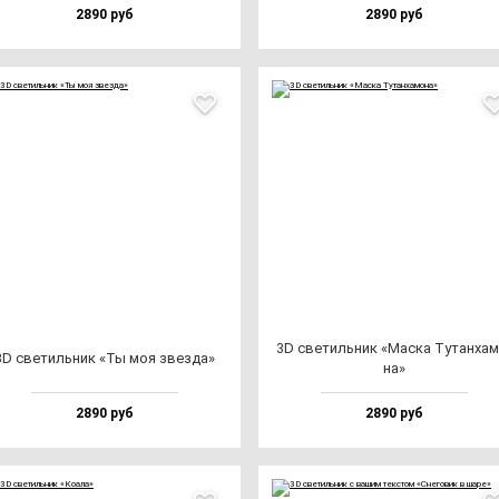
2890 руб
2890 руб
3D све­тиль­ник «Мас­ка Тутан­ха­
3D све­тиль­ник «Ты моя звез­да»
на»
2890 руб
2890 руб