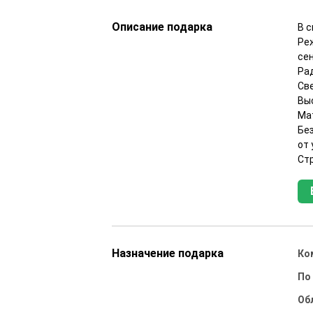
Описание подарка
В с
Ре
се
Ра
Све
Выс
Мат
Бе
от
Ст
Назначение подарка
Ко
По
Об