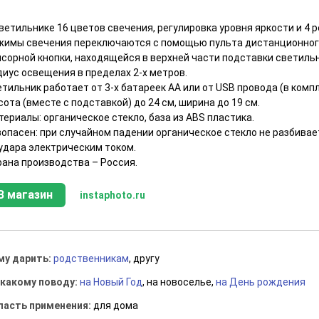
ветильнике 16 цветов свечения, регулировка уровня яркости и 4
жимы свечения переключаются с помощью пульта дистанционного
нсорной кнопки, находящейся в верхней части подставки светильн
диус освещения в пределах 2-х метров.
тильник работает от 3-х батареек АА или от USB провода (в компл
ота (вместе с подставкой) до 24 см, ширина до 19 см.
ериалы: органическое стекло, база из ABS пластика.
зопасен: при случайном падении органическое стекло не разбивае
 удара электрическим током.
рана производства – Россия.
В магазин
instaphoto.ru
му дарить:
родственникам
, другу
 какому поводу:
на Новый Год
, на новоселье,
на День рождения
ласть применения:
для дома