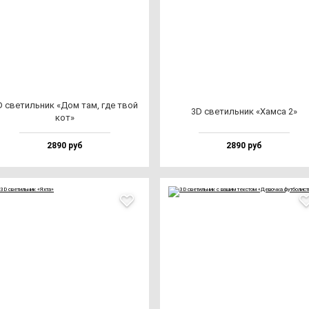
D све­тиль­ник «Дом там, где твой
3D све­тиль­ник «Хам­са 2»
кот»
2890 руб
2890 руб