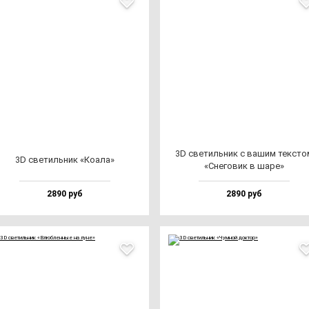
3D све­тиль­ник с ва­шим тек­сто
3D све­тиль­ник «Коала»
«Сне­го­вик в ша­ре»
2890 руб
2890 руб