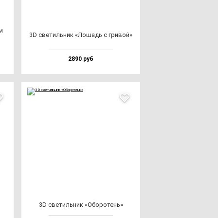
м
3D све­тиль­ник «Лошадь с гри­вой»
2890 руб
3D све­тиль­ник «Обо­ро­тень»