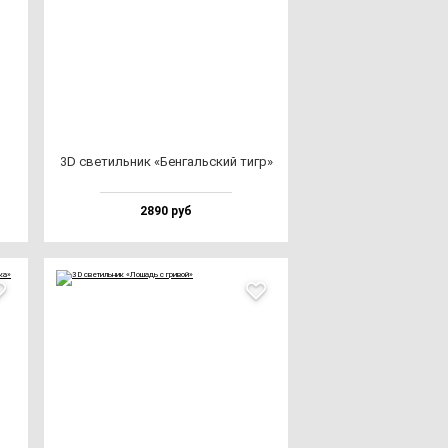
3D све­тиль­ник «Бен­галь­ский тигр»
2890 руб