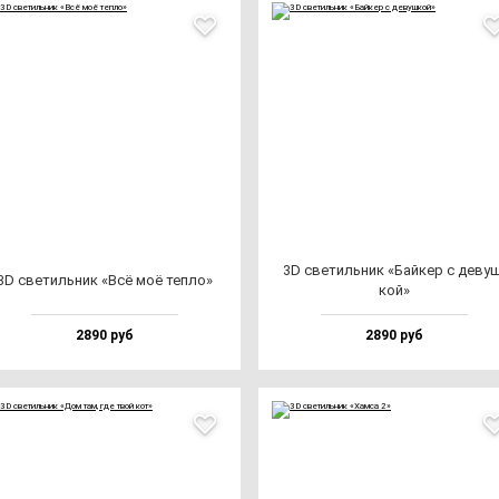
3D све­тиль­ник «Бай­кер с де­ву
3D све­тиль­ник «Всё моё теп­ло»
кой»
2890 руб
2890 руб