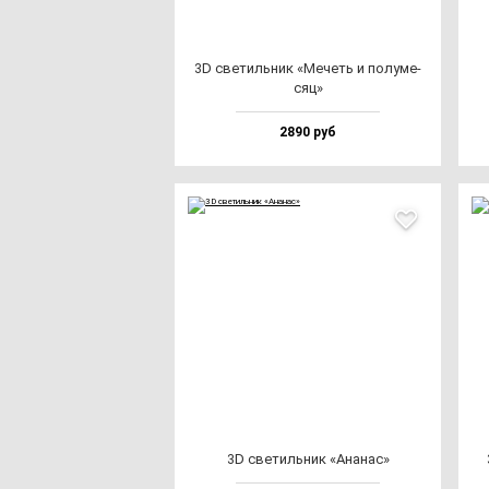
3D све­тиль­ник «Мечеть и по­лу­ме­
сяц»
2890 руб
3D све­тиль­ник «Ана­нас»