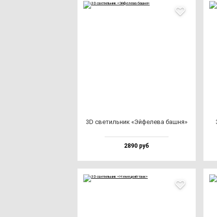
3D све­тиль­ник «Эй­фе­ле­ва баш­ня»
2890 руб