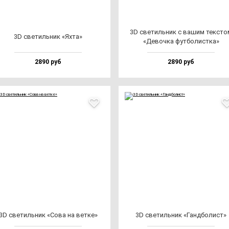
3D све­тиль­ник с ва­шим тек­сто
3D све­тиль­ник «Яхта»
«Девоч­ка фут­бо­лис­тка»
2890 руб
2890 руб
3D све­тиль­ник «Сова на вет­ке»
3D све­тиль­ник «Ган­дбо­лист»