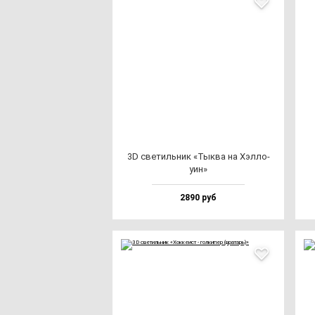
3D све­тиль­ник «Тык­ва на Хэл­ло­
уин»
2890 руб