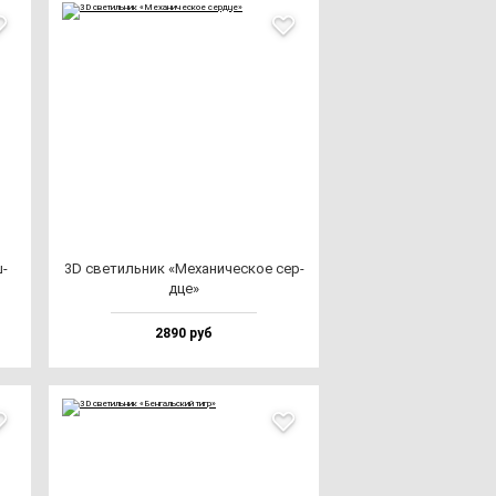
ш­
3D све­тиль­ник «Меха­ни­чес­кое сер­
дце»
2890 руб