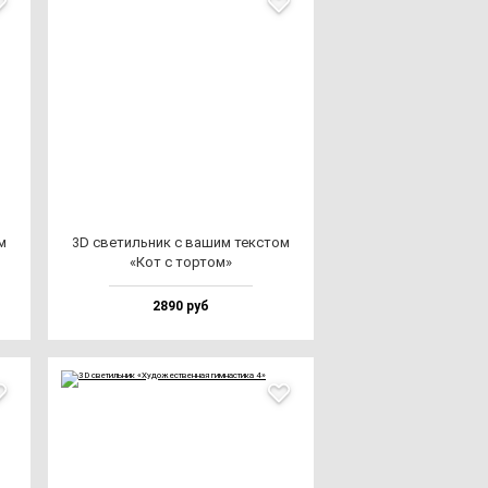
м
3D све­тиль­ник с ва­шим тек­стом
«Кот с тор­том»
2890 руб