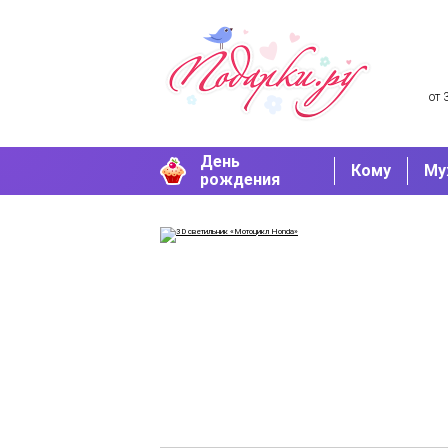
от 
День
Кому
Му
рождения