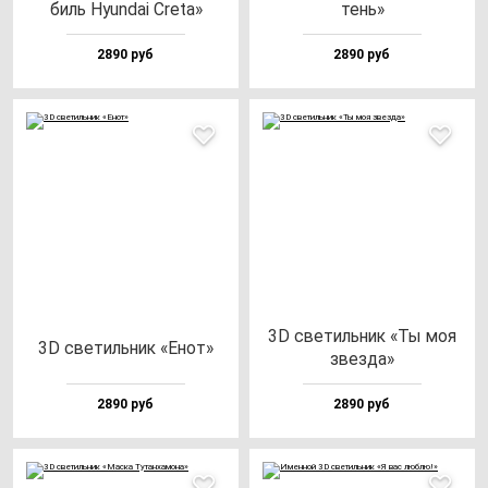
биль Hyun­dai Cre­ta»
тень»
2890 руб
2890 руб
3D све­тиль­ник «Ты моя
3D све­тиль­ник «Енот»
звез­да»
2890 руб
2890 руб