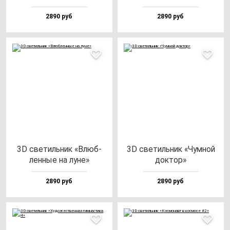
2890 руб
2890 руб
3D све­тиль­ник «Влюб­
3D све­тиль­ник «Чум­ной
лен­ные на лу­не»
док­тор»
2890 руб
2890 руб