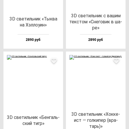
3D све­тиль­ник с ва­шим
3D све­тиль­ник «Тык­ва
тек­стом «Сне­го­вик в ша­
на Хэл­ло­уин»
ре»
2890 руб
2890 руб
3D све­тиль­ник «Хок­ке­
3D све­тиль­ник «Бен­галь­
ист — гол­ки­пер (вра­
ский тигр»
тарь)»