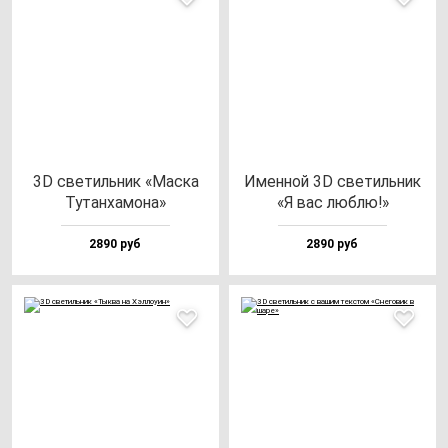
3D све­тиль­ник «Мас­ка
Имен­ной 3D све­тиль­ник
Тутан­ха­мо­на»
«Я вас люб­лю!»
2890 руб
2890 руб