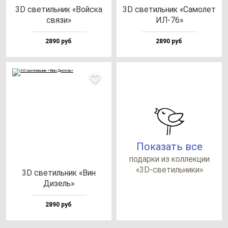
3D све­тиль­ник «Вой­ска
3D све­тиль­ник «Само­лет
свя­зи»
ИЛ-76»
2890 руб
2890 руб
Показать все
по­дар­ки из кол­лек­ции
«3D-све­тиль­ни­ки»
3D све­тиль­ник «Вин
Дизель»
2890 руб