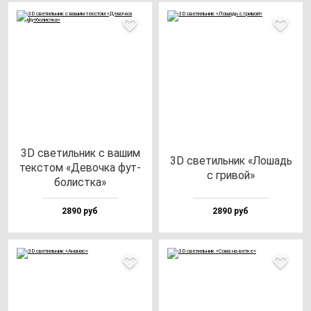
3D све­тиль­ник с ва­шим
3D све­тиль­ник «Лошадь
тек­стом «Девоч­ка фут­
с гри­вой»
бо­лис­тка»
2890 руб
2890 руб