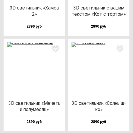
3D све­тиль­ник «Хам­са
3D све­тиль­ник с ва­шим
2»
тек­стом «Кот с тор­том»
2890 руб
2890 руб
3D све­тиль­ник «Мечеть
3D све­тиль­ник «Сол­ныш­
и по­лу­ме­сяц»
ко»
2890 руб
2890 руб