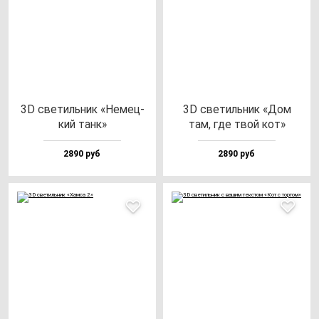
3D све­тиль­ник «Немец­
3D све­тиль­ник «Дом
кий танк»
там, где твой кот»
2890 руб
2890 руб