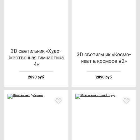
3D све­тиль­ник «Худо­
3D све­тиль­ник «Кос­мо­
жес­твен­ная гим­нас­ти­ка
навт в кос­мо­се #2»
4»
2890 руб
2890 руб