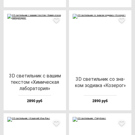
3D све­тиль­ник с ва­шим
3D све­тиль­ник со зна­
тек­стом «Хими­чес­кая
ком зо­ди­ака «Козе­рог»
ла­бо­ра­то­рия»
2890 руб
2890 руб