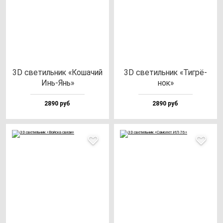
3D све­тиль­ник «Коша­чий
3D све­тиль­ник «Тиг­рё­
Инь-Янь»
нок»
2890 руб
2890 руб