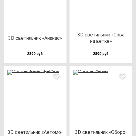
3D све­тиль­ник «Сова
3D све­тиль­ник «Ана­нас»
на вет­ке»
2890 руб
2890 руб
3D све­тиль­ник «Авто­мо­
3D све­тиль­ник «Обо­ро­