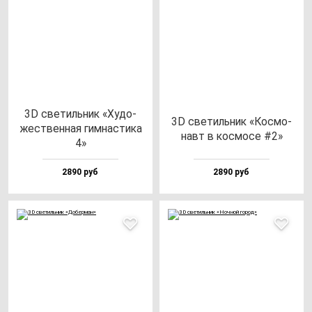
3D све­тиль­ник «Худо­
3D све­тиль­ник «Кос­мо­
жес­твен­ная гим­нас­ти­ка
навт в кос­мо­се #2»
4»
2890 руб
2890 руб