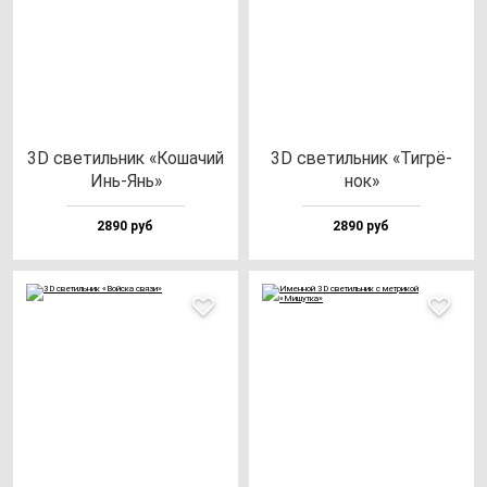
3D све­тиль­ник «Коша­чий
3D све­тиль­ник «Тиг­рё­
Инь-Янь»
нок»
2890 руб
2890 руб