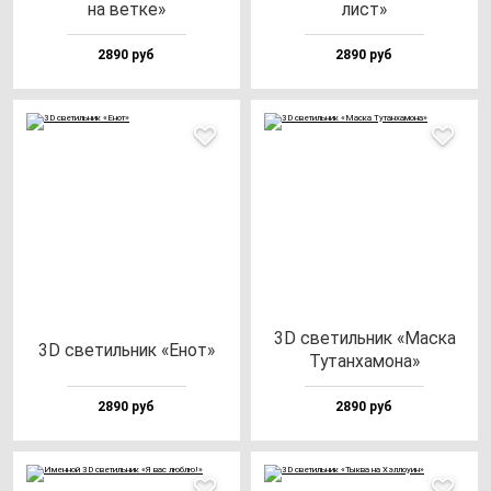
на вет­ке»
лист»
2890 руб
2890 руб
3D све­тиль­ник «Мас­ка
3D све­тиль­ник «Енот»
Тутан­ха­мо­на»
2890 руб
2890 руб