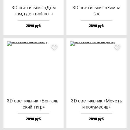
3D све­тиль­ник «Дом
3D све­тиль­ник «Хам­са
там, где твой кот»
2»
2890 руб
2890 руб
3D све­тиль­ник «Бен­галь­
3D све­тиль­ник «Мечеть
ский тигр»
и по­лу­ме­сяц»
2890 руб
2890 руб