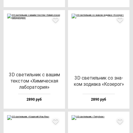
3D све­тиль­ник с ва­шим
3D све­тиль­ник со зна­
тек­стом «Хими­чес­кая
ком зо­ди­ака «Козе­рог»
ла­бо­ра­то­рия»
2890 руб
2890 руб