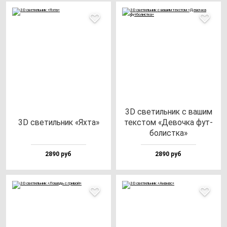
3D све­тиль­ник с ва­шим
3D све­тиль­ник «Яхта»
тек­стом «Девоч­ка фут­
бо­лис­тка»
2890 руб
2890 руб