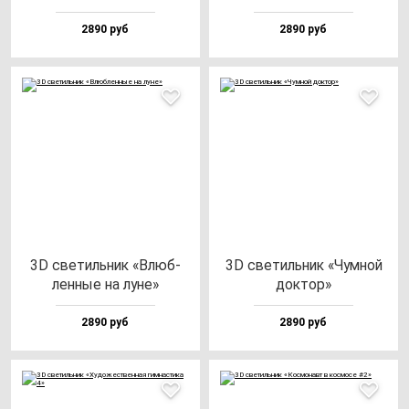
2890 руб
2890 руб
3D све­тиль­ник «Влюб­
3D све­тиль­ник «Чум­ной
лен­ные на лу­не»
док­тор»
2890 руб
2890 руб