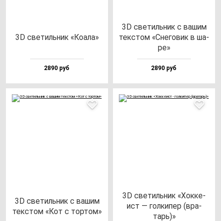
3D све­тиль­ник с ва­шим
3D све­тиль­ник «Коала»
тек­стом «Сне­го­вик в ша­
ре»
2890 руб
2890 руб
3D све­тиль­ник «Хок­ке­
3D све­тиль­ник с ва­шим
ист — гол­ки­пер (вра­
тек­стом «Кот с тор­том»
тарь)»