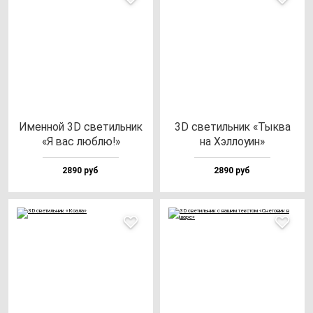
Имен­ной 3D све­тиль­ник
3D све­тиль­ник «Тык­ва
«Я вас люб­лю!»
на Хэл­ло­уин»
2890 руб
2890 руб