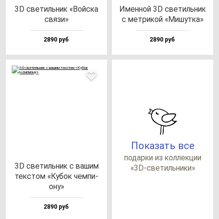
3D све­тиль­ник «Вой­ска
Имен­ной 3D све­тиль­ник
свя­зи»
с мет­ри­кой «Мишут­ка»
2890 руб
2890 руб
Показать все
по­дар­ки из кол­лек­ции
3D све­тиль­ник с ва­шим
«3D-све­тиль­ни­ки»
тек­стом «Кубок чем­пи­
ону»
2890 руб