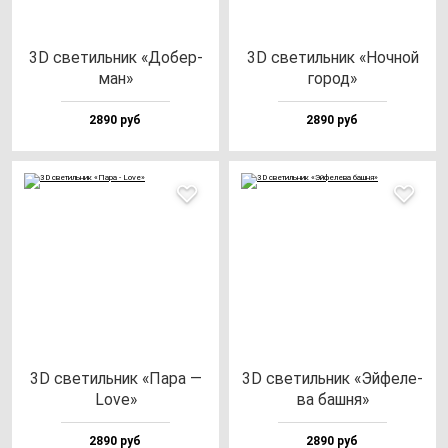
3D све­тиль­ник «Добер­
3D све­тиль­ник «Ноч­ной
ман»
го­род»
2890 руб
2890 руб
3D све­тиль­ник «Пара —
3D све­тиль­ник «Эй­фе­ле­
Love»
ва баш­ня»
2890 руб
2890 руб