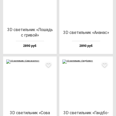
3D све­тиль­ник «Лошадь
3D све­тиль­ник «Ана­нас»
с гри­вой»
2890 руб
2890 руб
3D све­тиль­ник «Сова
3D све­тиль­ник «Ган­дбо­