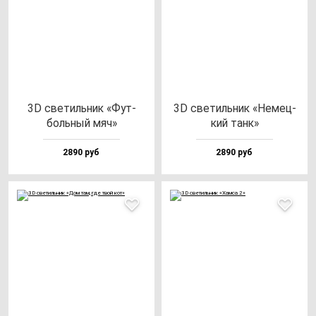
3D све­тиль­ник «Фут­
3D све­тиль­ник «Немец­
боль­ный мяч»
кий танк»
2890 руб
2890 руб