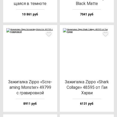
ща­яся в тем­но­те
Black Mat­te
10 861 руб
7041 руб
Зажи­гал­ка Zip­po «Scre­
Зажи­гал­ка Zip­po «Shark
aming Mon­ster» 49799
Col­la­ge» 48595 от Гая
с гра­ви­ров­кой
Хар­ви
8911 руб
6131 руб