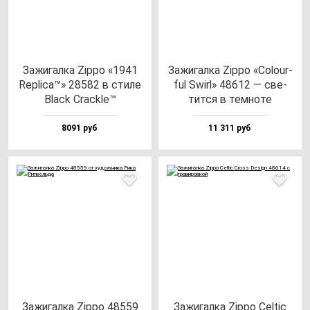
Зажи­гал­ка Zip­po «1941
Зажи­гал­ка Zip­po «Colo­ur­
Rep­li­ca™» 28582 в сти­ле
ful Swirl» 48612 — све­
Black Crac­kle™
тит­ся в тем­но­те
8091 руб
11 311 руб
Зажи­гал­ка Zip­po 48559
Зажи­гал­ка Zip­po Cel­tic