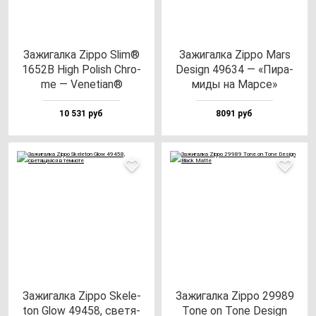
Зажи­гал­ка Zip­po Slim®
Зажи­гал­ка Zip­po Mars
1652B High Polish Chro­
Design 49634 — «Пира­
me — Vene­ti­an®
ми­ды на Мар­се»
10 531 руб
8091 руб
Зажи­гал­ка Zip­po Ske­le­
Зажи­гал­ка Zip­po 29989
ton Glow 49458, све­тя­
Tone on Tone Design