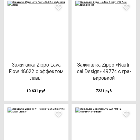
Зажи­гал­ка Zip­po Lava
Зажи­гал­ка Zip­po «Nauti­
Flow 48622 с эф­фек­том
cal Design» 49774 с гра­
ла­вы
ви­ров­кой
10 631 руб
7231 руб