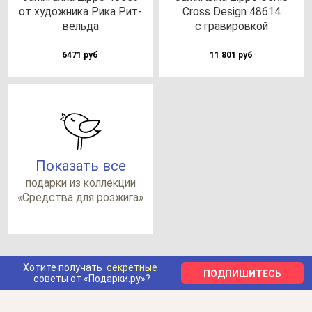
от ху­дож­ни­ка Рика Рит­
Cross Design 48614
вель­да
с гра­ви­ров­кой
6471 руб
11 801 руб
Показать все
по­дар­ки из кол­лек­ции
«Средс­тва для роз­жи­га»
Хотите получать
секретные
ПОДПИШИТЕСЬ
советы от «Подарки.ру»?