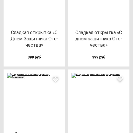
Слад­кая от­крыт­ка «С
Слад­кая от­крыт­ка «С
Днем Защит­ни­ка Оте­
днём за­щит­ни­ка Оте­
чес­тва»
чес­тва»
399 руб
399 руб