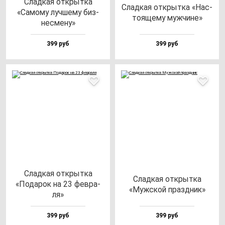
Слад­кая от­крыт­ка
Слад­кая от­крыт­ка «Нас­
«Само­му луч­ше­му биз­
то­яще­му муж­чи­не»
нес­ме­ну»
399 руб
399 руб
Слад­кая от­крыт­ка
Слад­кая от­крыт­ка
«Пода­рок на 23 фев­ра­
«Муж­ской праз­дник»
ля»
399 руб
399 руб