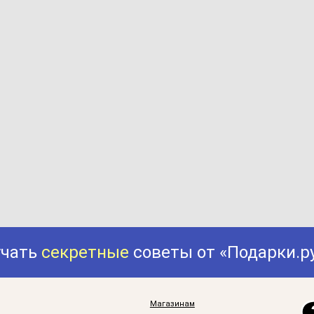
учать
секретные
советы от «Подарки.р
Магазинам