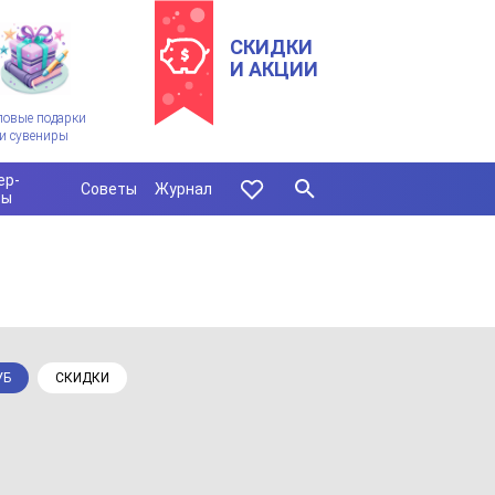
СКИДКИ
И АКЦИИ
ловые подарки
и сувениры
ер-
Советы
Журнал
сы
УБ
СКИДКИ