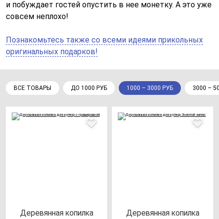
и побуждает гостей опустить в нее монетку. А это уже
совсем неплохо!
Познакомьтесь также со всеми идеями прикольных
оригинальных подарков!
ВСЕ ТОВАРЫ
ДО 1000 РУБ
1000 – 3000 РУБ
3000 – 5
Дере­вян­ная ко­пил­ка
Дере­вян­ная ко­пил­ка