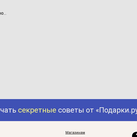
...
учать
секретные
советы от «Подарки.р
Магазинам