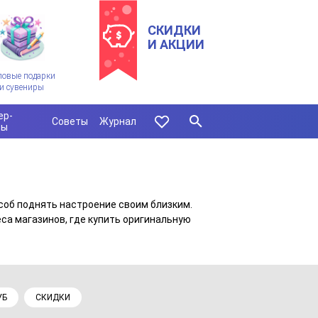
СКИДКИ
И АКЦИИ
ловые подарки
и сувениры
ер-
Советы
Журнал
сы
соб поднять настроение своим близким.
са магазинов, где купить оригинальную
УБ
СКИДКИ