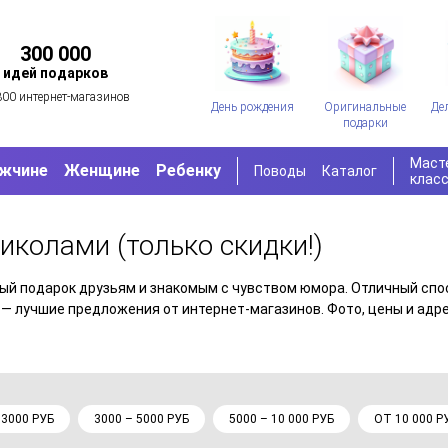
300 000
идей подарков
300 интернет-магазинов
День рождения
Оригинальные
Де
подарки
Маст
жчине
Женщине
Ребенку
Поводы
Каталог
клас
приколами
(только скидки!)
лый подарок друзьям и знакомым с чувством юмора. Отличный спо
— лучшие предложения от интернет-магазинов. Фото, цены и адре
 3000 РУБ
3000 – 5000 РУБ
5000 – 10 000 РУБ
ОТ 10 000 Р