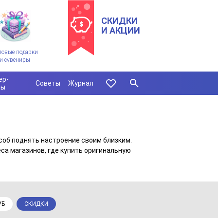
СКИДКИ
И АКЦИИ
ловые подарки
и сувениры
ер-
Советы
Журнал
сы
соб поднять настроение своим близким.
са магазинов, где купить оригинальную
УБ
СКИДКИ