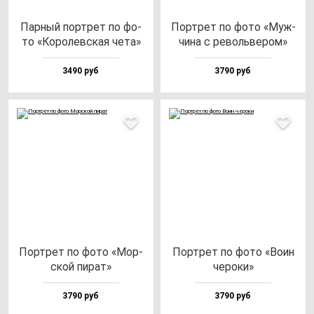
Пар­ный пор­трет по фо­
Пор­трет по фо­то «Муж­
то «Коро­лев­ская че­та»
чи­на с ре­воль­ве­ром»
3490 руб
3790 руб
Пор­трет по фо­то «Мор­
Пор­трет по фо­то «Воин
ской пи­рат»
че­ро­ки»
3790 руб
3790 руб