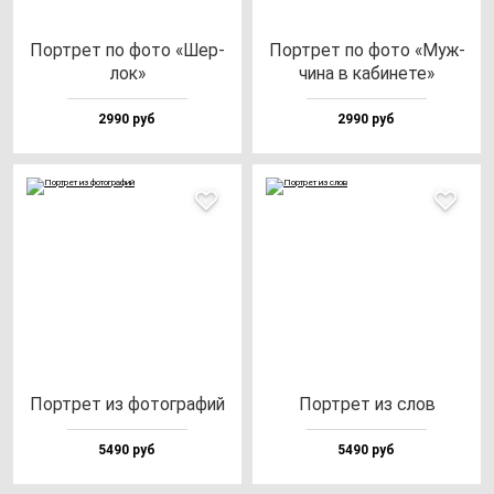
Пор­трет по фо­то «Шер­
Пор­трет по фо­то «Муж­
лок»
чи­на в ка­би­не­те»
2990 руб
2990 руб
Пор­трет из фо­тог­ра­фий
Пор­трет из слов
5490 руб
5490 руб