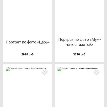
Пор­трет по фо­то «Муж­
Пор­трет по фо­то «Царь»
чи­на с га­зе­той»
2990 руб
3790 руб