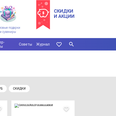
СКИДКИ
И АКЦИИ
ловые подарки
и сувениры
ер-
Советы
Журнал
сы
УБ
СКИДКИ