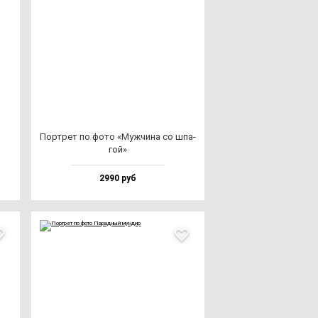
Пор­трет по фо­то «Муж­чи­на со шпа­
гой»
2990 руб