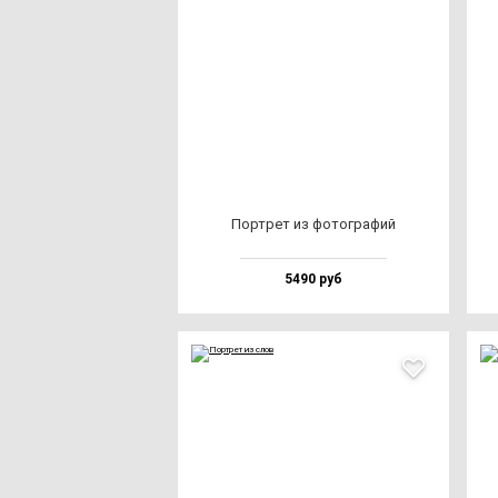
Пор­трет из фо­тог­ра­фий
5490 руб