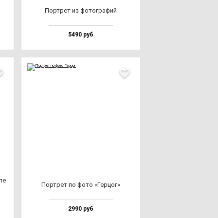
Пор­трет из фо­тог­ра­фий
5490 руб
ле
Пор­трет по фо­то «Гер­цог»
2990 руб