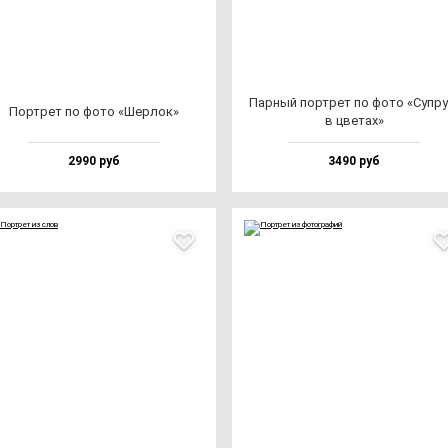
Пар­ный пор­трет по фо­то «Суп­ру­
Пор­трет по фо­то «Шер­лок»
в цве­тах»
2990 руб
3490 руб