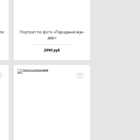
ги
Пор­трет по фо­то «Парад­ный мун­
дир»
2990 руб