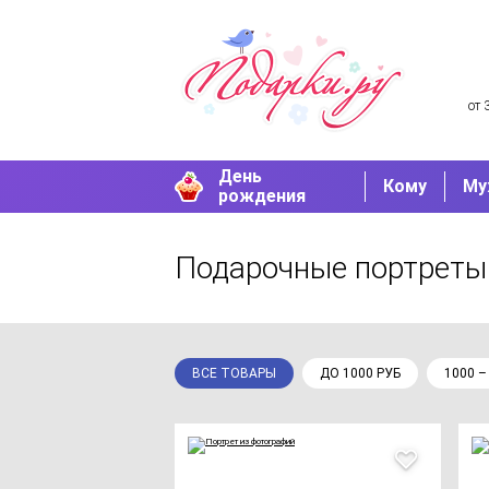
от 
День
Кому
Му
рождения
Подарочные портреты
ВСЕ ТОВАРЫ
ДО 1000 РУБ
1000 –