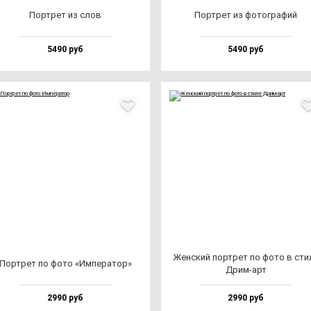
Пор­трет из слов
Пор­трет из фо­тог­ра­фий
5490 руб
5490 руб
Жен­ский пор­трет по фо­то в сти­
Пор­трет по фо­то «Импе­ра­тор»
Дрим-арт
2990 руб
2990 руб