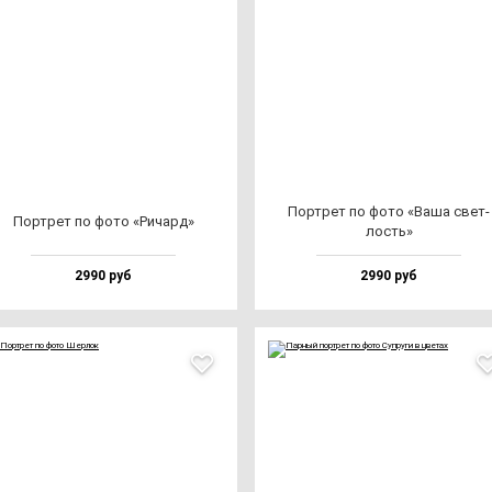
Пор­трет по фо­то «Ваша свет­
Пор­трет по фо­то «Ричард»
лость»
2990 руб
2990 руб