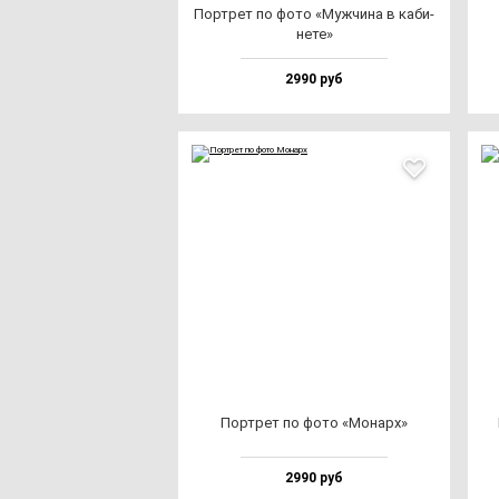
Пор­трет по фо­то «Муж­чи­на в ка­би­
не­те»
2990 руб
Пор­трет по фо­то «Монарх»
2990 руб