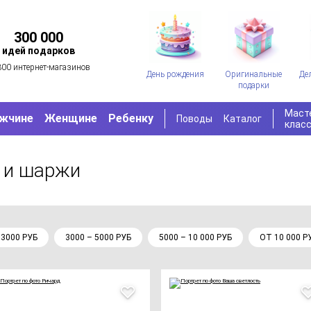
300 000
идей подарков
300 интернет-магазинов
День рождения
Оригинальные
Де
подарки
Маст
жчине
Женщине
Ребенку
Поводы
Каталог
клас
 и шаржи
 3000 РУБ
3000 – 5000 РУБ
5000 – 10 000 РУБ
ОТ 10 000 Р