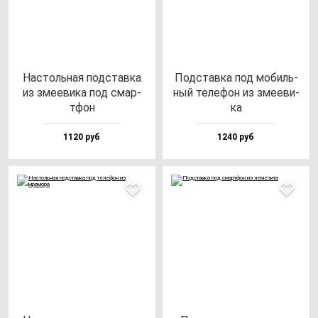
Нас­толь­ная под­став­ка
Под­став­ка под мо­биль­
из зме­еви­ка под смар­
ный те­ле­фон из зме­еви­
тфон
ка
1120 руб
1240 руб