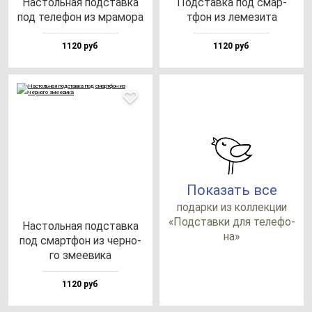
Нас­толь­ная под­став­ка
Под­став­ка под смар­
под те­ле­фон из мра­мо­ра
тфон из ле­ме­зи­та
1120 руб
1120 руб
Показать все
по­дар­ки из кол­лек­ции
«Под­став­ки для те­ле­фо­
Нас­толь­ная под­став­ка
на»
под смар­тфон из чер­но­
го зме­еви­ка
1120 руб