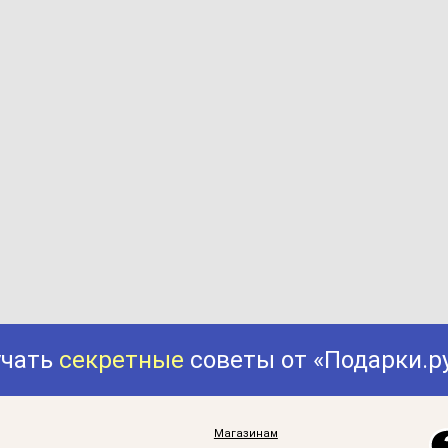
учать
секретные
советы от «Подарки.р
Магазинам