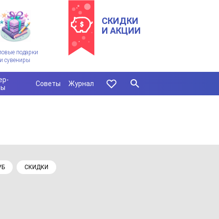
СКИДКИ
И АКЦИИ
ловые подарки
и сувениры
ер-
Советы
Журнал
сы
УБ
СКИДКИ