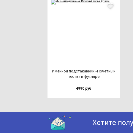
Имен­ной под­ста­кан­ник «Почет­ный
тесть» в фут­ля­ре
4990 руб
Хотите пол