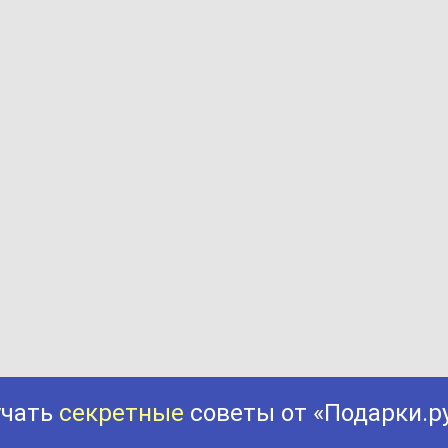
учать
секретные
советы от «Подарки.р