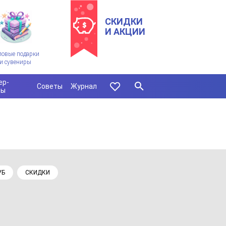
СКИДКИ
И АКЦИИ
ловые подарки
и сувениры
ер-
Советы
Журнал
сы
УБ
СКИДКИ