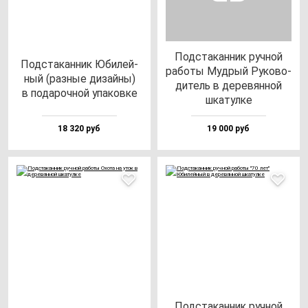
Под­ста­кан­ник руч­ной
Под­ста­кан­ник Юби­лей­
ра­бо­ты Муд­рый Руко­во­
ный (раз­ные ди­зай­ны)
ди­тель в де­ре­вян­ной
в по­да­роч­ной упа­ков­ке
шка­тул­ке
18 320 руб
19 000 руб
Под­ста­кан­ник руч­ной