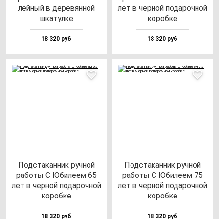
лей­ный в де­ре­вян­ной
лет в чер­ной по­да­роч­ной
шка­тул­ке
ко­роб­ке
18 320 руб
18 320 руб
Под­ста­кан­ник руч­ной
Под­ста­кан­ник руч­ной
ра­бо­ты С Юби­ле­ем 65
ра­бо­ты С Юби­ле­ем 75
лет в чер­ной по­да­роч­ной
лет в чер­ной по­да­роч­ной
ко­роб­ке
ко­роб­ке
18 320 руб
18 320 руб