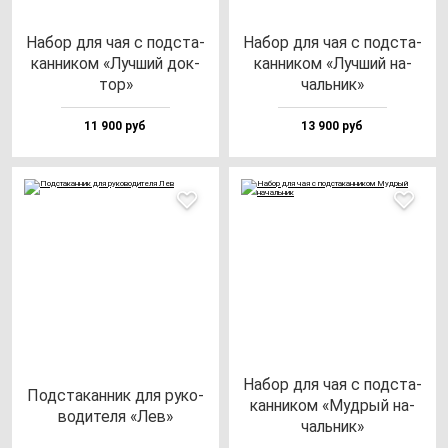
Набор для чая с под­ста­
Набор для чая с под­ста­
кан­ни­ком «Луч­ший док­
кан­ни­ком «Луч­ший на­
тор»
чаль­ник»
11 900 руб
13 900 руб
Набор для чая с под­ста­
Под­ста­кан­ник для ру­ко­
кан­ни­ком «Муд­рый на­
во­ди­те­ля «Лев»
чаль­ник»