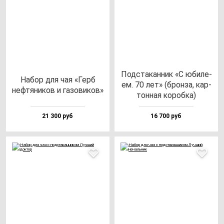
Под­ста­кан­ник «С юби­ле­
Набор для чая «Герб
ем. 70 лет» (брон­за, кар­
неф­тя­ни­ков и га­зо­ви­ков»
тон­ная ко­роб­ка)
21 300 руб
16 700 руб