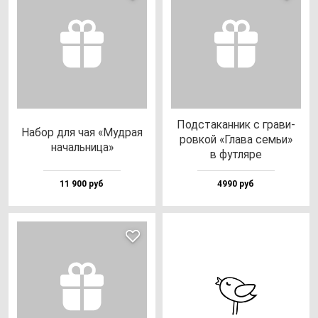
Под­ста­кан­ник с гра­ви­
Набор для чая «Муд­рая
ров­кой «Гла­ва семьи»
на­чаль­ни­ца»
в фут­ля­ре
11 900 руб
4990 руб