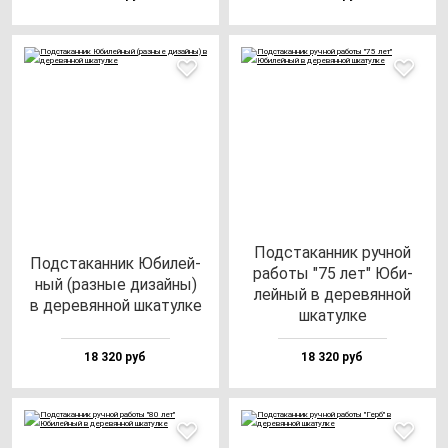
Под­ста­кан­ник руч­ной
Под­ста­кан­ник Юби­лей­
ра­бо­ты "75 лет" Юби­
ный (раз­ные ди­зай­ны)
лей­ный в де­ре­вян­ной
в де­ре­вян­ной шка­тул­ке
шка­тул­ке
18 320 руб
18 320 руб