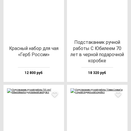
Под­ста­кан­ник руч­ной
Крас­ный на­бор для чая
ра­бо­ты С Юби­ле­ем 70
«Герб Рос­сии»
лет в чер­ной по­да­роч­ной
ко­роб­ке
12 800 руб
18 320 руб