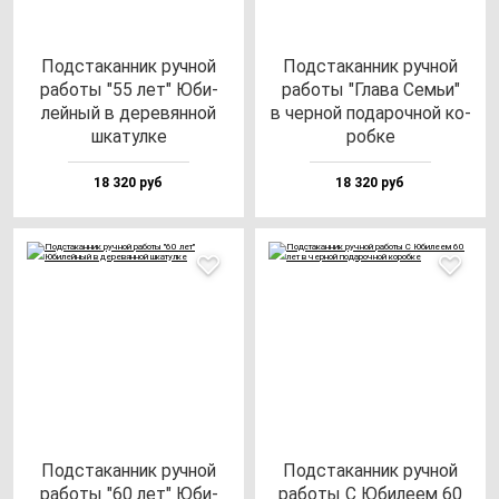
Под­ста­кан­ник руч­ной
Под­ста­кан­ник руч­ной
ра­бо­ты "55 лет" Юби­
ра­бо­ты "Гла­ва Семьи"
лей­ный в де­ре­вян­ной
в чер­ной по­да­роч­ной ко­
шка­тул­ке
роб­ке
18 320 руб
18 320 руб
Под­ста­кан­ник руч­ной
Под­ста­кан­ник руч­ной
ра­бо­ты "60 лет" Юби­
ра­бо­ты С Юби­ле­ем 60