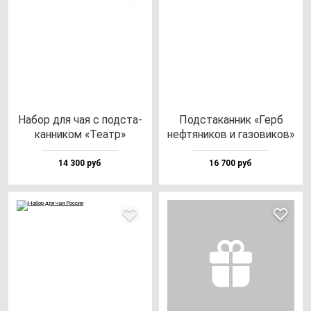
Набор для чая с под­ста­
Под­ста­кан­ник «Герб
кан­ни­ком «Театр»
неф­тя­ни­ков и га­зо­ви­ков»
14 300 руб
16 700 руб