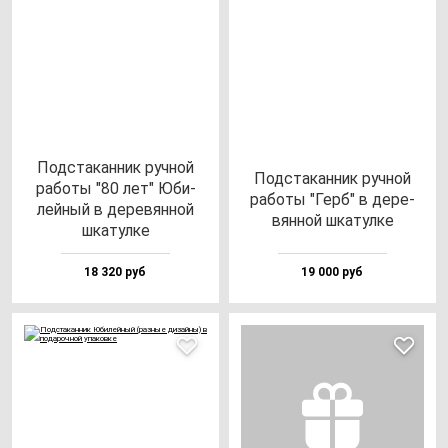
Под­ста­кан­ник руч­ной
Под­ста­кан­ник руч­ной
ра­бо­ты "80 лет" Юби­
ра­бо­ты "Герб" в де­ре­
лей­ный в де­ре­вян­ной
вян­ной шка­тул­ке
шка­тул­ке
18 320 руб
19 000 руб