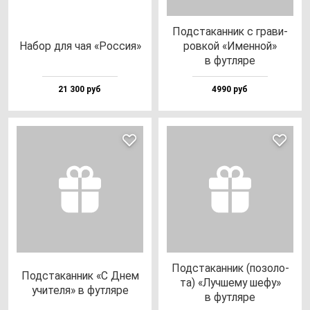
Под­ста­кан­ник с гра­ви­
Набор для чая «Рос­сия»
ров­кой «Имен­ной»
в фут­ля­ре
21 300 руб
4990 руб
Под­ста­кан­ник (по­зо­ло­
Под­ста­кан­ник «С Днем
та) «Луч­ше­му ше­фу»
учи­те­ля» в фут­ля­ре
в фут­ля­ре