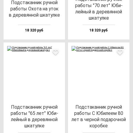
Под­ста­кан­ник руч­ной
ра­бо­ты "70 лет" Юби­
ра­бо­ты Охо­та на уток
лей­ный в де­ре­вян­ной
в де­ре­вян­ной шка­тул­ке
шка­тул­ке
18 320 руб
18 320 руб
Под­ста­кан­ник руч­ной
Под­ста­кан­ник руч­ной
ра­бо­ты "65 лет" Юби­
ра­бо­ты С Юби­ле­ем 80
лей­ный в де­ре­вян­ной
лет в чер­ной по­да­роч­ной
шка­тул­ке
ко­роб­ке