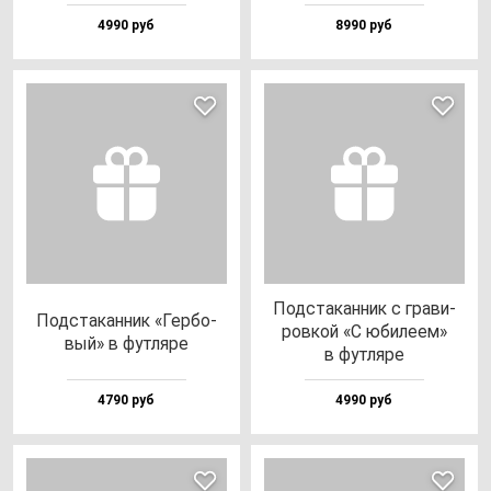
4990 руб
8990 руб
Под­ста­кан­ник с гра­ви­
Под­ста­кан­ник «Гер­бо­
ров­кой «С юби­ле­ем»
вый» в фут­ля­ре
в фут­ля­ре
4790 руб
4990 руб