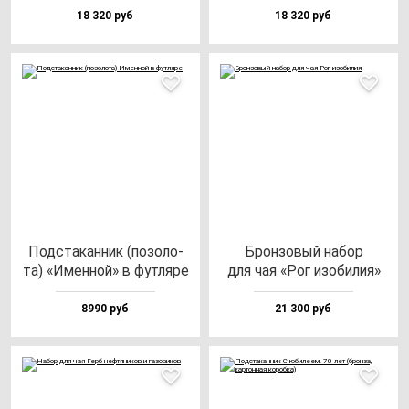
18 320 руб
18 320 руб
Под­ста­кан­ник (по­зо­ло­
Брон­зо­вый на­бор
та) «Имен­ной» в фут­ля­ре
для чая «Рог изо­би­лия»
8990 руб
21 300 руб