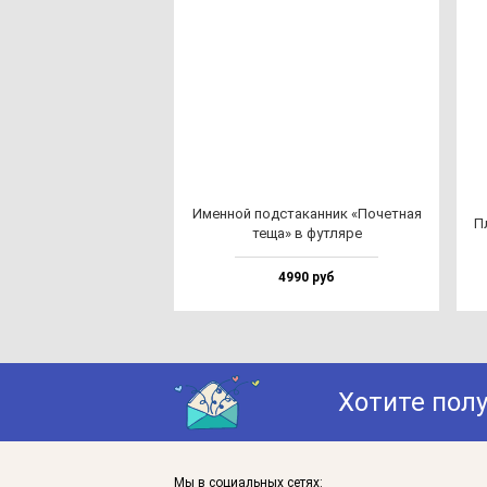
Имен­ной под­ста­кан­ник «Почет­ная
Пл
те­ща» в фут­ля­ре
4990 руб
Хотите пол
Мы в социальных сетях: