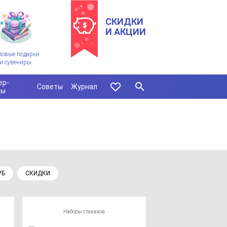
СКИДКИ
И АКЦИИ
ловые подарки
и сувениры
ер-
Советы
Журнал
сы
УБ
СКИДКИ
Наборы стаканов