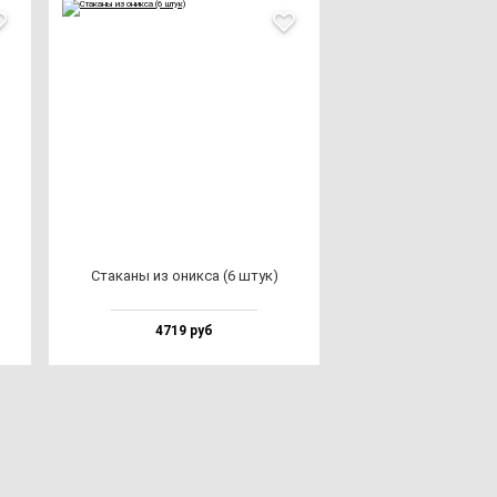
Ста­ка­ны из оник­са (6 штук)
4719 руб