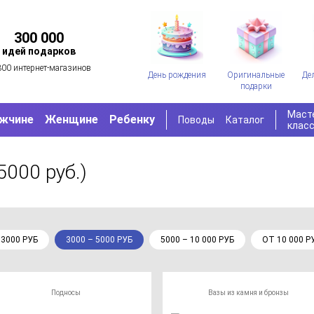
300 000
идей подарков
300 интернет-магазинов
День рождения
Оригинальные
Де
подарки
Маст
жчине
Женщине
Ребенку
Поводы
Каталог
клас
5000 руб.)
 3000 РУБ
3000 – 5000 РУБ
5000 – 10 000 РУБ
ОТ 10 000 Р
Подносы
Вазы из камня и бронзы