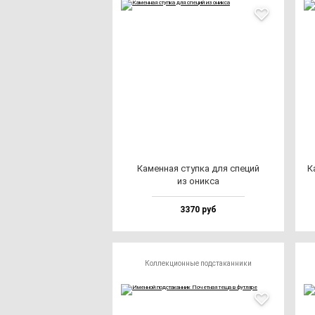
Камен­ная ступ­ка для спе­ций
К
из оник­са
3370 руб
Коллекционные подстаканники