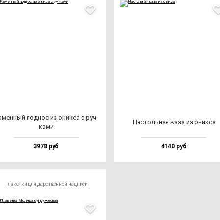
амен­ный под­нос из оник­са с руч­
Нас­толь­ная ва­за из оник­са
ка­ми
3978 руб
4140 руб
Плакетки для дарственной надписи