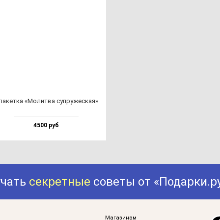
а­кет­ка «Молит­ва суп­ру­жес­кая»
4500 руб
учать
секретные
советы от «Подарки.р
Магазинам