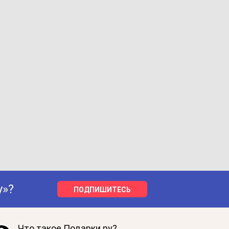
у»?
ПОДПИШИТЕСЬ
Что такое Подарки.ру?