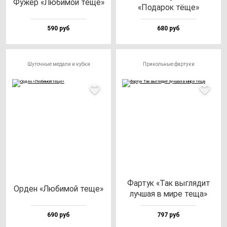
Фужер «Люби­мой те­ще»
«Пода­рок тё­ще»
590 руб
680 руб
Шуточные медали и кубки
Прикольные фартуки
Фар­тук «Так выг­ля­дит
Орден «Люби­мой те­ще»
луч­шая в ми­ре те­ща»
690 руб
797 руб