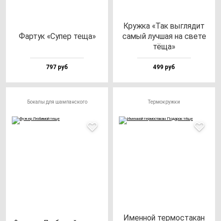
Круж­ка «Так выг­ля­дит
Фар­тук «Супер те­ща»
са­мый луч­шая на све­те
тё­ща»
797 руб
499 руб
Бокалы для шампанского
Термокружки
Имен­ной тер­мос­та­кан