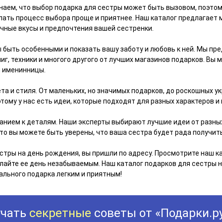
наем, что выбор подарка для сестры может быть вызовом, поэтом
лать процесс выбора проще и приятнее. Наш каталог предлагает 
чные вкусы и предпочтения вашей сестренки.
 быть особенными и показать вашу заботу и любовь к ней. Мы пр
иг, техники и многого другого от лучших магазинов подарков. Вы
й именинницы.
та и стиля. От маленьких, но значимых подарков, до роскошных 
этому у нас есть идеи, которые подходят для разных характеров и
анием к деталям. Наши эксперты выбирают лучшие идеи от разны
то вы можете быть уверены, что ваша сестра будет рада получить
естры на день рождения, вы пришли по адресу. Просмотрите наш к
лайте ее день незабываемым. Наш каталог подарков для сестры н
ального подарка легким и приятным!
учать
секретные
советы от «Подарки.р