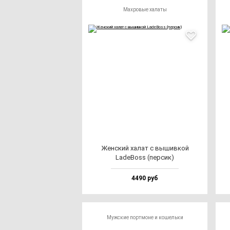
Махровые халаты
Жен­ский ха­лат с вы­шив­кой
LadeBoss (пер­сик)
4490 руб
Мужские портмоне и кошельки