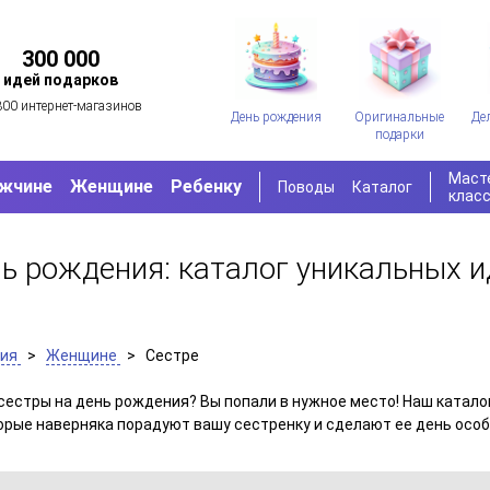
300 000
идей подарков
300 интернет-магазинов
День рождения
Оригинальные
Де
подарки
Маст
жчине
Женщине
Ребенку
Поводы
Каталог
клас
ь рождения: каталог уникальных и
ния
>
Женщине
>
Сестре
сестры на день рождения? Вы попали в нужное место! Наш катало
торые наверняка порадуют вашу сестренку и сделают ее день осо