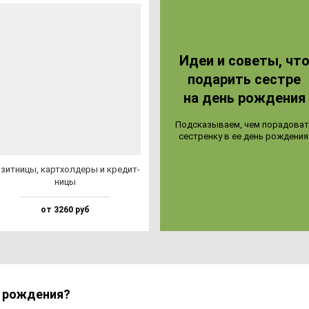
Идеи и со­ве­ты, чт
по­да­рить сес­тре
на день рож­де­ния
Под­ска­зы­ва­ем, чем по­ра­до­ва
сес­трен­ку в ее день рож­де­ния
зит­ни­цы, кар­тхол­де­ры и кре­дит­
ни­цы
от 3260 руб
ь рождения?