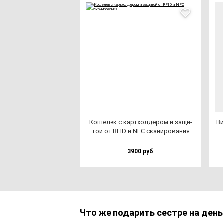
Коше­лек с кар­тхол­де­ром и за­щи­
Ви
той от RFID и NFC ска­ни­ро­ва­ния
3900 руб
Что же подарить сестре на ден