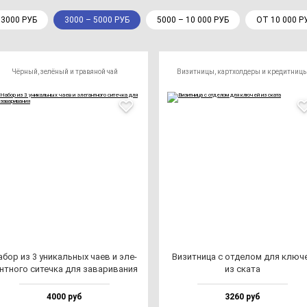
 3000 РУБ
3000 – 5000 РУБ
5000 – 10 000 РУБ
ОТ 10 000 Р
Чёрный, зелёный и травяной чай
Визитницы, картхолдеры и кредитниц
бор из 3 уни­каль­ных ча­ев и эле­
Визит­ни­ца с от­де­лом для клю­ч
н­тно­го си­теч­ка для за­ва­ри­ва­ния
из ска­та
4000 руб
3260 руб