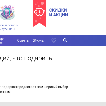
СКИДКИ
И АКЦИИ
ловые подарки
и сувениры
ер-
Советы
Журнал
сы
дей, что подарить
г подарков предлагает вам широкий выбор
бенным.