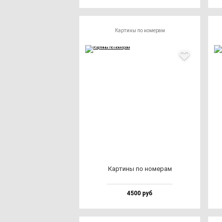
Картины по номерам
Кар­ти­ны по но­ме­рам
4500 руб