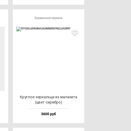
Карманные зеркала
Круг­лое зер­каль­це из ма­ла­хи­та
(цвет се­реб­ро)
3600 руб