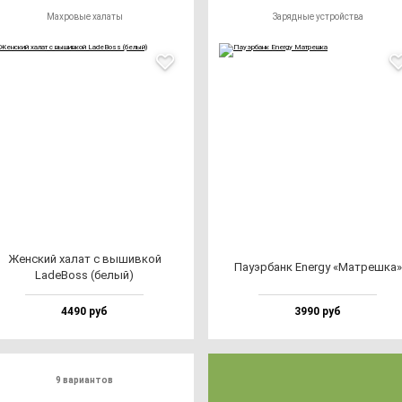
Махровые халаты
Зарядные устройства
Жен­ский ха­лат с вы­шив­кой
Пауэр­банк Energy «Мат­реш­ка»
LadeBoss (бе­лый)
4490 руб
3990 руб
9 вариантов