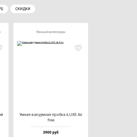
УБ
СКИДКИ
ы
Винные аксессуары
ей
Умная ва­ку­ум­ная проб­ка iLUXE Air
free
3900 руб