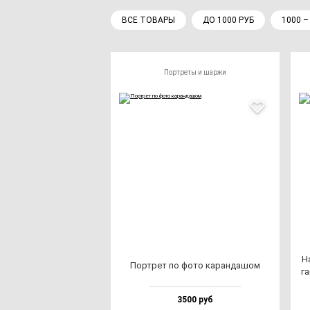
ВСЕ ТОВАРЫ
ДО 1000 РУБ
1000 –
Портреты и шаржи
На
Пор­трет по фо­то ка­ран­да­шом
га
3500 руб