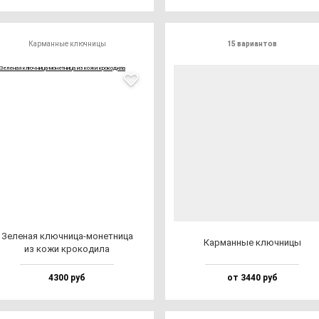
Карманные ключницы
15 вариантов
Зеле­ная ключ­ни­ца-мо­нет­ни­ца
Кар­ман­ные ключ­ни­цы
из ко­жи кро­ко­ди­ла
4300 руб
от 3440 руб