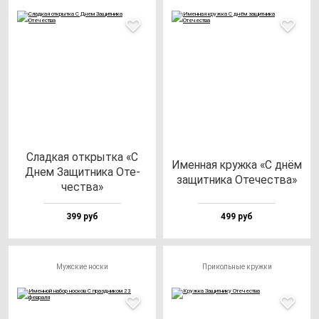
Слад­кая от­крыт­ка «С
Имен­ная круж­ка «С днём
Днем Защит­ни­ка Оте­
за­щит­ни­ка Оте­чес­тва»
чес­тва»
399 руб
499 руб
Мужские носки
Прикольные кружки