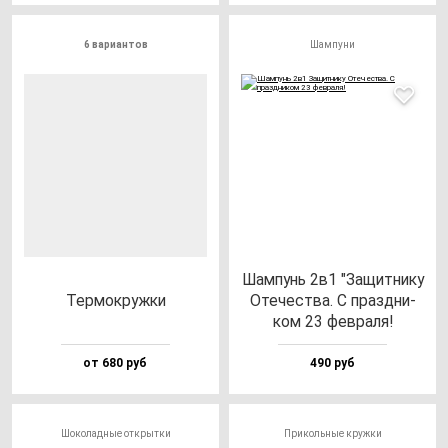
6 вариантов
Шампуни
Шам­пунь 2в1 "Защит­ни­ку
Тер­мок­руж­ки
Оте­чес­тва. С праз­дни­
ком 23 фев­ра­ля!
от 680 руб
490 руб
Шоколадные открытки
Прикольные кружки