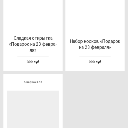
Слад­кая от­крыт­ка
Набор нос­ков «Пода­рок
«Пода­рок на 23 фев­ра­
на 23 фев­ра­ля»
ля»
399 руб
990 руб
5 вариантов