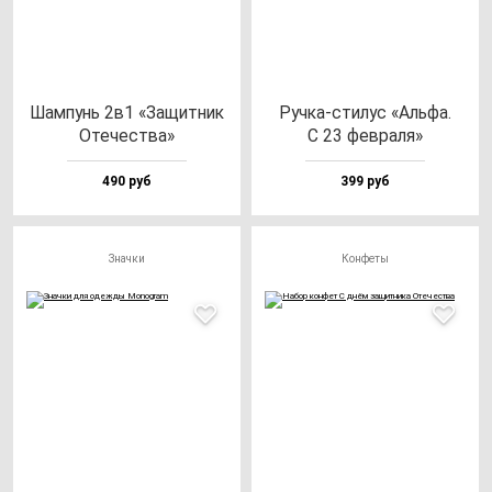
Шам­пунь 2в1 «Защит­ник
Руч­ка-сти­лус «Аль­фа.
Оте­чес­тва»
С 23 фев­ра­ля»
490 руб
399 руб
Значки
Конфеты