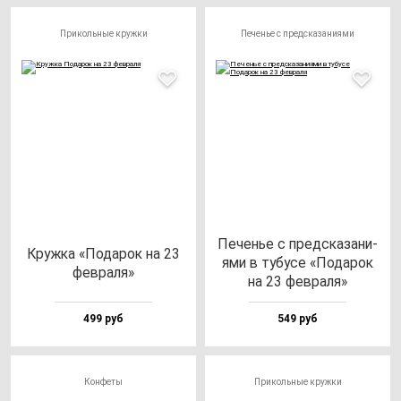
Прикольные кружки
Печенье с предсказаниями
Печенье с пред­ска­за­ни­
Круж­ка «Пода­рок на 23
ями в ту­бу­се «Пода­рок
фев­ра­ля»
на 23 фев­ра­ля»
499 руб
549 руб
Конфеты
Прикольные кружки