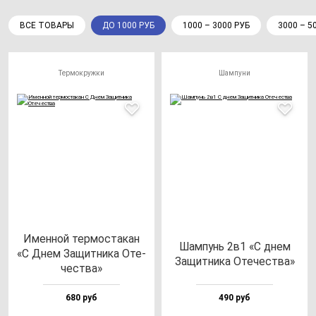
ВСЕ ТОВАРЫ
ДО 1000 РУБ
1000 – 3000 РУБ
3000 – 5
Термокружки
Шампуни
Имен­ной тер­мос­та­кан
Шам­пунь 2в1 «С днем
«С Днем Защит­ни­ка Оте­
Защит­ни­ка Оте­чес­тва»
чес­тва»
680 руб
490 руб