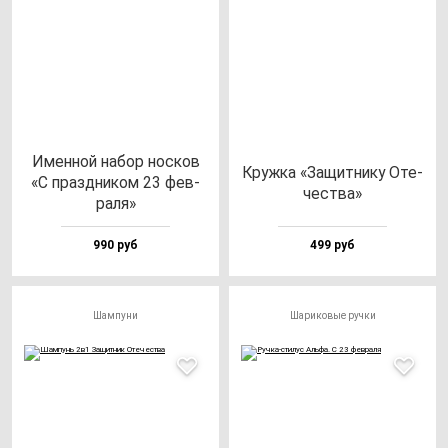
Имен­ной на­бор нос­ков
Круж­ка «Защит­ни­ку Оте­
«С праз­дни­ком 23 фев­
чес­тва»
ра­ля»
990 руб
499 руб
Шампуни
Шариковые ручки