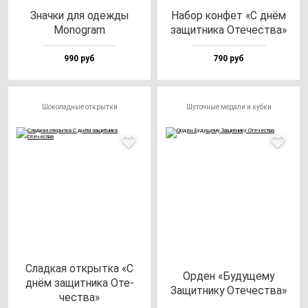
Знач­ки для одеж­ды
Набор кон­фет «С днём
Monog­ram
за­щит­ни­ка Оте­чес­тва»
990 руб
790 руб
Шоколадные открытки
Шуточные медали и кубки
Слад­кая от­крыт­ка «С
Орден «Буду­ще­му
днём за­щит­ни­ка Оте­
Защит­ни­ку Оте­чес­тва»
чес­тва»