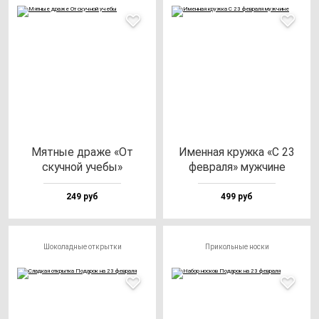
Мят­ные дра­же «От
Имен­ная круж­ка «С 23
скуч­ной уче­бы»
фев­ра­ля» муж­чи­не
249 руб
499 руб
Шоколадные открытки
Прикольные носки