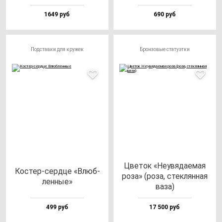
1649 руб
690 руб
Подставки для кружек
Бронзовые статуэтки
Цве­ток «Неувя­да­емая
Кос­тер-сер­дце «Влюб­
ро­за» (ро­за, стек­лян­ная
лен­ные»
ва­за)
499 руб
17 500 руб