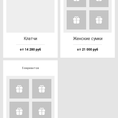
Клат­чи
Жен­ские сум­ки
от 14 280 руб
от 21 000 руб
5 вариантов