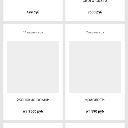
ско­го ска­та
499 руб
3600 руб
11 вариантов
7 вариантов
Жен­ские рем­ни
Брас­ле­ты
от 9560 руб
от 590 руб