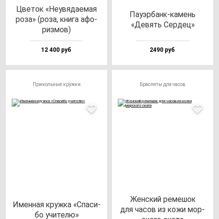
Цве­ток «Неувя­да­емая
Пауэр­банк-ка­мень
ро­за» (ро­за, кни­га афо­
«Девять Сер­дец»
риз­мов)
12 400 руб
2490 руб
Прикольные кружки
Браслеты для часов
Жен­ский ре­ме­шок
Имен­ная круж­ка «Спа­си­
для ча­сов из ко­жи мор­
бо учи­те­лю»