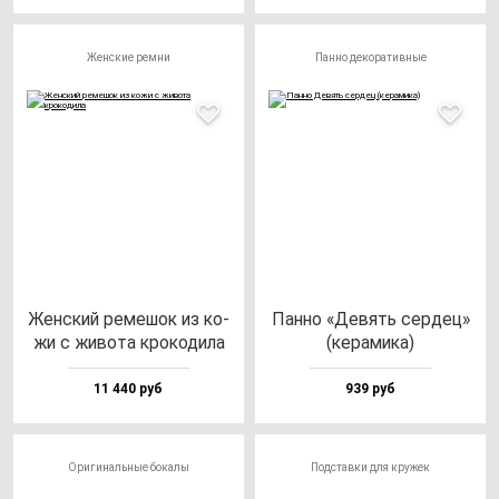
Женские ремни
Панно декоративные
Жен­ский ре­ме­шок из ко­
Пан­но «Девять сер­дец»
жи с жи­во­та кро­ко­ди­ла
(ке­ра­ми­ка)
11 440 руб
939 руб
Оригинальные бокалы
Подставки для кружек