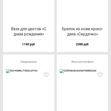
Ваза для цве­тов «С
Бре­лок из ко­жи кро­ко­
днем рож­де­ния»
ди­ла «Сер­деч­ко»
1190 руб
2388 руб
Ежедневники
Женские портфели