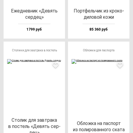
Ежед­нев­ник «Девять
Пор­тфель­чик из кро­ко­
сер­дец»
ди­ло­вой ко­жи
1799 руб
85 360 руб
Столики для завтрака в постель
Обложки для паспорта
Сто­лик для зав­тра­ка
Облож­ка на пас­порт
в пос­тель «Девять cер­
из по­ли­ро­ван­но­го ска­та
дец»