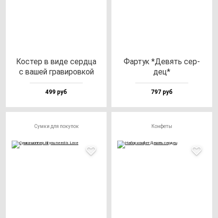
Кос­тер в ви­де сер­дца
Фар­тук *Девять cер­
с ва­шей гра­ви­ров­кой
дец*
499 руб
797 руб
Сумки для покупок
Конфеты