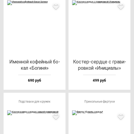
Имен­ной ко­фей­ный бо­
Кос­тер-сер­дце с гра­ви­
кал «Боги­ня»
ров­кой «Ини­ци­алы»
690 руб
499 руб
Подставки для кружек
Прикольные фартуки