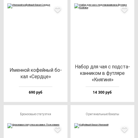
Набор для чая с под­ста­
Имен­ной ко­фей­ный бо­
кан­ни­ком в фут­ля­ре
кал «Сер­дце»
«Кня­ги­ня»
690 руб
14 300 руб
Бронзовые статуэтки
Оригинальные бокалы