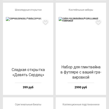
Шоколадные открытки
Коктейльные наборы
Набор для глин­твей­на
Слад­кая от­крыт­ка
в фут­ля­ре с ва­шей гра­
«Девять Сер­дец»
ви­ров­кой
399 руб
2990 руб
Оригинальные бокалы
Коллекционные подстаканники