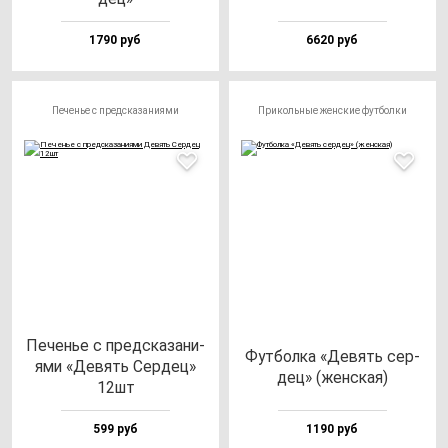
1790 руб
6620 руб
Печенье с предсказаниями
Прикольные женские футболки
Печенье с пред­ска­за­ни­
Фут­бол­ка «Девять cер­
ями «Девять Сер­дец»
дец» (жен­ская)
12шт
599 руб
1190 руб