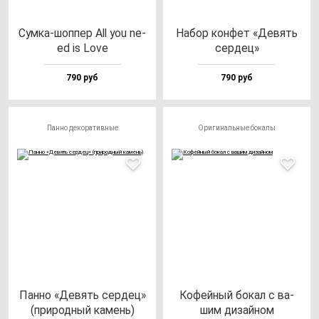
Сум­ка-шоп­пер All you ne­
Набор кон­фет «Девять
ed is Love
сер­дец»
790 руб
790 руб
Панно декоративные
Оригинальные бокалы
Пан­но «Девять сер­дец»
Кофей­ный бо­кал с ва­
(при­род­ный ка­мень)
шим ди­зай­ном