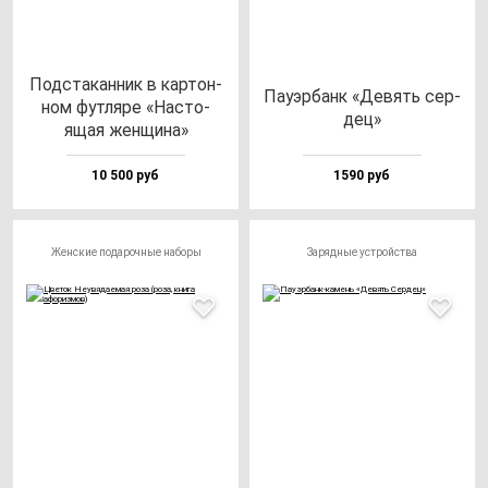
Под­ста­кан­ник в кар­тон­
Пауэр­банк «Девять сер­
ном фут­ля­ре «Нас­то­
дец»
ящая жен­щи­на»
10 500 руб
1590 руб
Женские подарочные наборы
Зарядные устройства