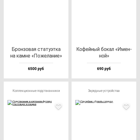
Брон­зо­вая ста­ту­эт­ка
Кофей­ный бо­кал «Имен­
на кам­не «Поже­ла­ние»
ной»
6500 руб
690 руб
Коллекционные подстаканники
Зарядные устройства