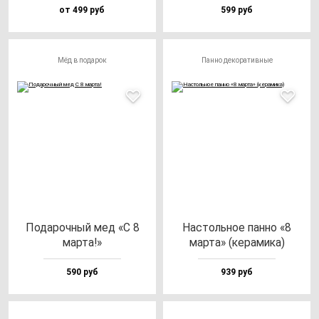
от 499 руб
599 руб
Мёд в подарок
Панно декоративные
Пода­роч­ный мед «С 8
Нас­толь­ное пан­но «8
мар­та!»
мар­та» (ке­ра­ми­ка)
590 руб
939 руб