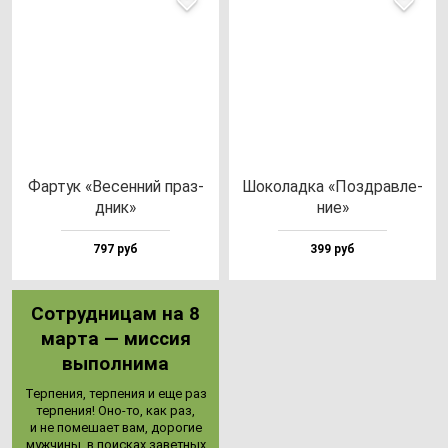
Фар­тук «Весен­ний праз­
Шоко­лад­ка «Поз­драв­ле­
дник»
ние»
797 руб
399 руб
Сот­руд­ни­цам на 8
мар­та — мис­сия
вы­пол­ни­ма
Тер­пе­ния, тер­пе­ния и еще раз
тер­пе­ния! Оно-то, как раз,
и не по­ме­ша­ет вам, до­ро­гие
муж­чи­ны, в по­ис­ках за­вет­ных