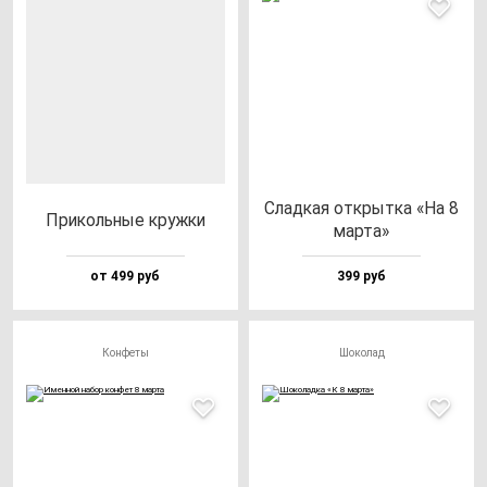
Слад­кая от­крыт­ка «На 8
При­коль­ные круж­ки
мар­та»
от 499 руб
399 руб
Конфеты
Шоколад