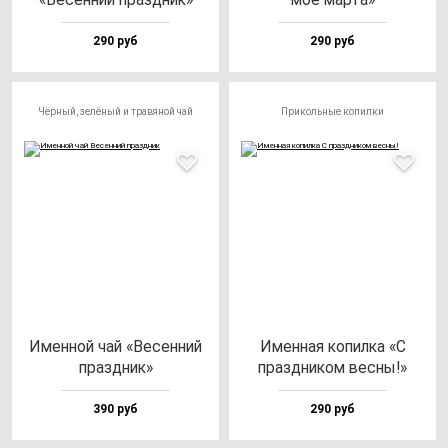
290 руб
290 руб
Чёрный, зелёный и травяной чай
Прикольные копилки
Имен­ной чай «Весен­ний
Имен­ная ко­пил­ка «С
праз­дник»
праз­дни­ком вес­ны!»
390 руб
290 руб