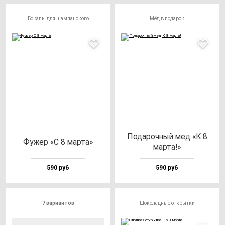
Бокалы для шампанского
Мёд в подарок
Пода­роч­ный мед «К 8
Фужер «С 8 мар­та»
мар­та!»
590 руб
590 руб
7 вариантов
Шоколадные открытки