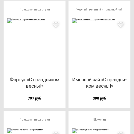
Прикольные фартуки
Чёрный, зелёный и травяной чай
Фар­тук «С праз­дни­ком
Имен­ной чай «С праз­дни­
вес­ны!»
ком вес­ны!»
797 руб
390 руб
Прикольные фартуки
Шоколад