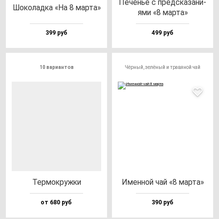
Печенье с пред­ска­за­ни­
Шоко­лад­ка «На 8 мар­та»
ями «8 мар­та»
399 руб
499 руб
10 вариантов
Чёрный, зелёный и травяной чай
Тер­мок­руж­ки
Имен­ной чай «8 мар­та»
от 680 руб
390 руб