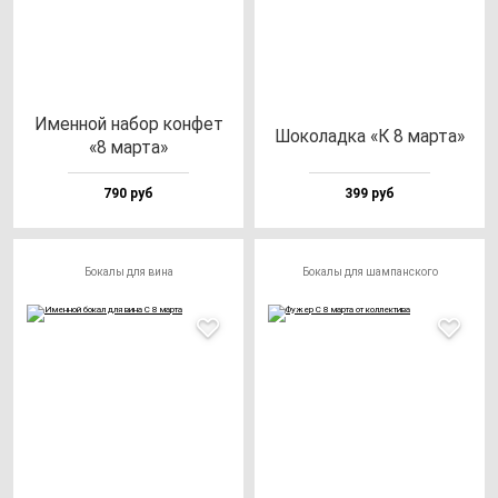
Имен­ной на­бор кон­фет
Шоко­лад­ка «К 8 мар­та»
«8 мар­та»
790 руб
399 руб
Бокалы для вина
Бокалы для шампанского