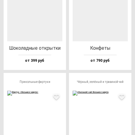
Шоко­лад­ные от­крыт­ки
Кон­фе­ты
от 399 руб
от 790 руб
Прикольные фартуки
Чёрный, зелёный и травяной чай