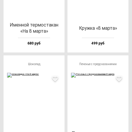
Имен­ной тер­мос­та­кан
Круж­ка «8 мар­та»
«На 8 мар­та»
680 руб
499 руб
Шоколад
Печенье с предсказаниями