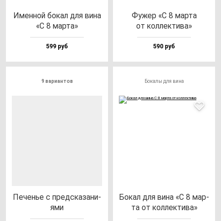
Имен­ной бо­кал для ви­на
Фужер «С 8 мар­та
«С 8 мар­та»
от кол­лек­ти­ва»
599 руб
590 руб
9 вариантов
Бокалы для вина
Печенье с пред­ска­за­ни­
Бокал для ви­на «С 8 мар­
ями
та от кол­лек­ти­ва»