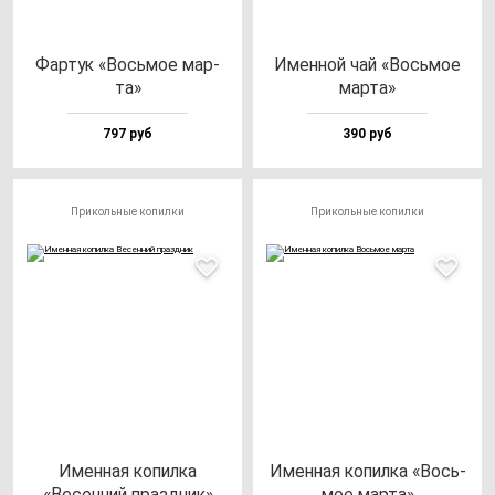
Фар­тук «Вось­мое мар­
Имен­ной чай «Вось­мое
та»
мар­та»
797 руб
390 руб
Прикольные копилки
Прикольные копилки
Имен­ная ко­пил­ка
Имен­ная ко­пил­ка «Вось­
«Весен­ний праз­дник»
мое мар­та»