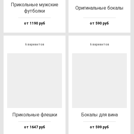
При­коль­ные муж­ские
Ори­ги­наль­ные бо­ка­лы
фут­бол­ки
от 1190 руб
от 590 руб
6 вариантов
6 вариантов
При­коль­ные флеш­ки
Бока­лы для ви­на
от 1647 руб
от 599 руб