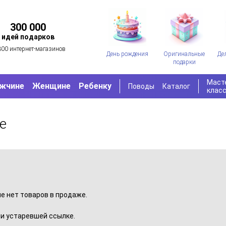
300 000
идей подарков
300 интернет-магазинов
День рождения
Оригинальные
Де
подарки
Маст
жчине
Женщине
Ребенку
Поводы
Каталог
клас
e
пе нет товаров в продаже.
и устаревшей ссылке.