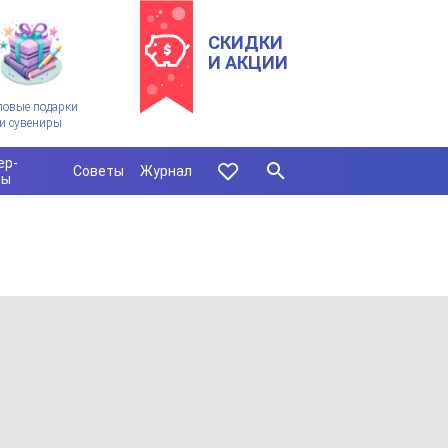
СКИДКИ
И АКЦИИ
ловые подарки
и сувениры
ер-
Советы
Журнал
сы