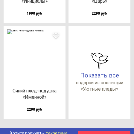
«Ини­ци­алы»
«Царь»
1990 руб
2290 руб
Показать все
по­дар­ки из кол­лек­ции
«Уют­ные пле­ды»
Синий плед-по­душ­ка
«Имен­ной»
2290 руб
Хотите получать
секретные