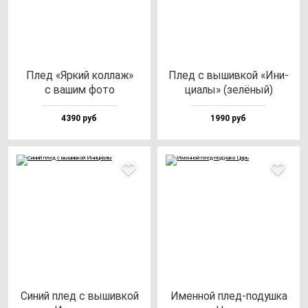
Плед «Яркий кол­лаж»
Плед с вы­шив­кой «Ини­
с ва­шим фо­то
ци­алы» (зе­лё­ный)
4390 руб
1990 руб
Синий плед с вы­шив­кой
Имен­ной плед-по­душ­ка