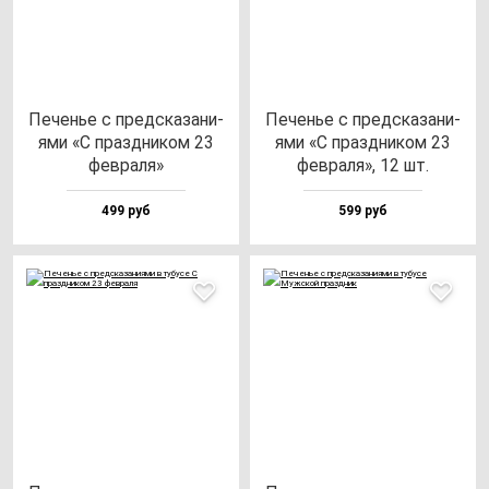
Печенье с пред­ска­за­ни­
Печенье с пред­ска­за­ни­
ями «С праз­дни­ком 23
ями «С праз­дни­ком 23
фев­ра­ля»
фев­ра­ля», 12 шт.
499 руб
599 руб