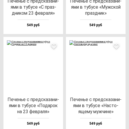
Печенье с пред­ска­за­ни­
Печенье с пред­ска­за­ни­
ями в ту­бу­се «С праз­
ями в ту­бу­се «Муж­ской
дни­ком 23 фев­ра­ля»
праз­дник»
549 руб
549 руб
Печенье с пред­ска­за­ни­
Печенье с пред­ска­за­ни­
ями в ту­бу­се «Пода­рок
ями в ту­бу­се «Нас­то­
на 23 фев­ра­ля»
яще­му муж­чи­не»
549 руб
549 руб