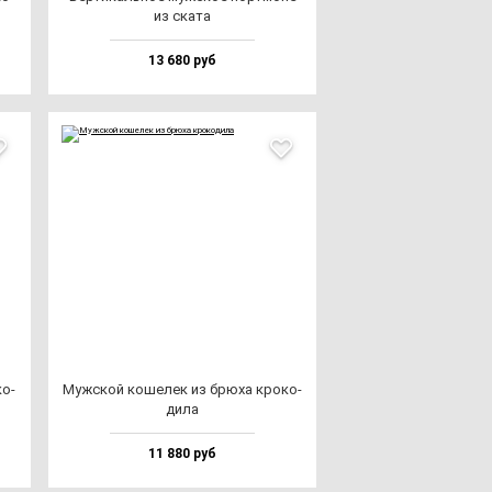
из ска­та
13 680 руб
ко­
Муж­ской ко­ше­лек из брю­ха кро­ко­
ди­ла
11 880 руб