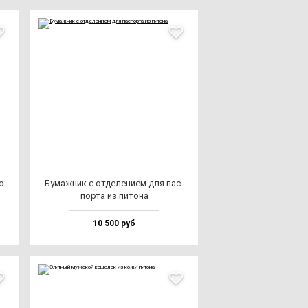
о­
Бумаж­ник с от­де­ле­ни­ем для пас­
пор­та из пи­то­на
10 500 руб