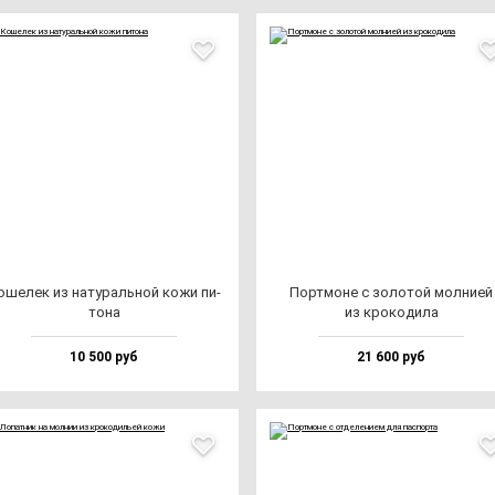
оше­лек из на­ту­раль­ной ко­жи пи­
Пор­тмо­не с зо­ло­той мол­нией
то­на
из кро­ко­ди­ла
10 500 руб
21 600 руб