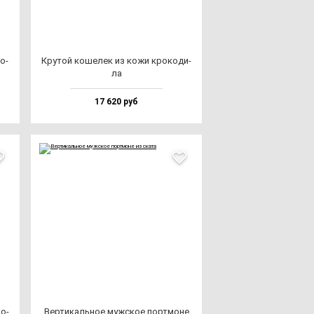
о­
Кру­той ко­ше­лек из ко­жи кро­ко­ди­
ла
17 620 руб
ко­
Вер­ти­каль­ное муж­ское пор­тмо­не