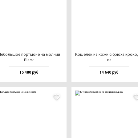
еболь­шое пор­тмо­не на мол­нии
Коше­лек из ко­жи с брю­ха кро­ко­
Black
ла
15 480 руб
14 640 руб