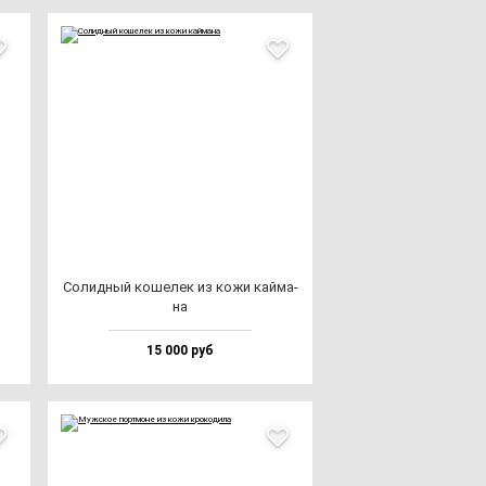
Солид­ный ко­ше­лек из ко­жи кай­ма­
на
15 000 руб