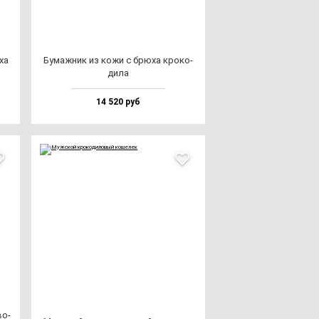
ха
Бумаж­ник из ко­жи с брю­ха кро­ко­
ди­ла
14 520 руб
во­