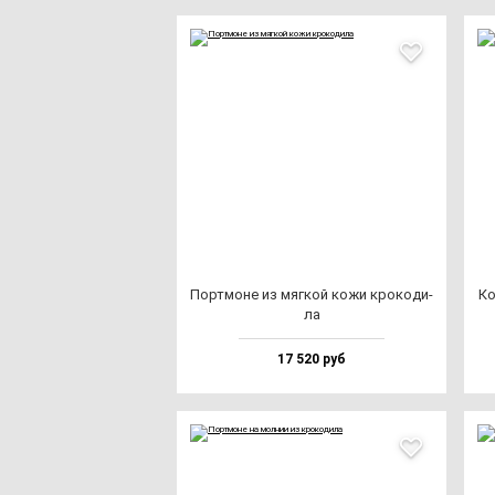
Пор­тмо­не из мяг­кой ко­жи кро­ко­ди­
Ко
ла
17 520 руб