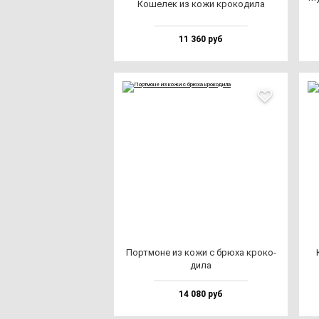
Коше­лек из ко­жи кро­ко­ди­ла
11 360 руб
Пор­тмо­не из ко­жи с брю­ха кро­ко­
ди­ла
14 080 руб