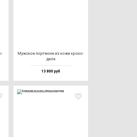
с­
Муж­ское пор­тмо­не из ко­жи кро­ко­
ди­ла
13 800 руб