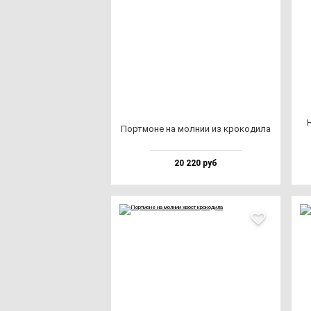
Н
Пор­тмо­не на мол­нии из кро­ко­ди­ла
20 220 руб