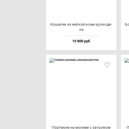
Коше­лек из мяг­кой ко­жи кро­ко­ди­
Бо
ла
10 800 руб
Пор­тмо­не на мол­нии с за­тыл­ком
П