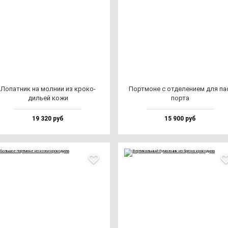
Лопат­ник на мол­нии из кро­ко­
Пор­тмо­не с от­де­ле­ни­ем для па
дильей ко­жи
пор­та
19 320 руб
15 900 руб