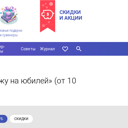
СКИДКИ
И АКЦИИ
ловые подарки
и сувениры
ер-
Советы
Журнал
сы
жу на юбилей»
(от 10
УБ
СКИДКИ