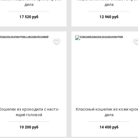
ди­ла
ди­ла
17 520 руб
12 960 руб
Коше­лек из кро­ко­ди­ла с нас­то­
Клас­сный ко­ше­лек из ко­жи кро­
ящей го­ло­вой
ди­ла
10 200 руб
14 400 руб