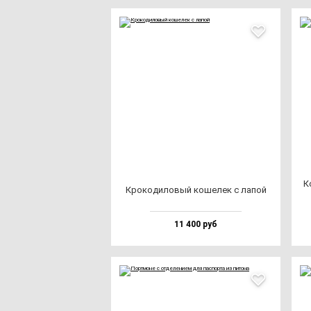
К
Кро­ко­ди­ло­вый ко­ше­лек с ла­пой
11 400 руб