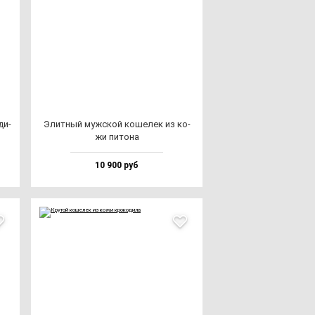
ди­
Элит­ный муж­ской ко­ше­лек из ко­
жи пи­то­на
10 900 руб