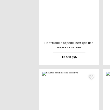
Пор­тмо­не с от­де­ле­ни­ем для пас­
пор­та из пи­то­на
10 500 руб