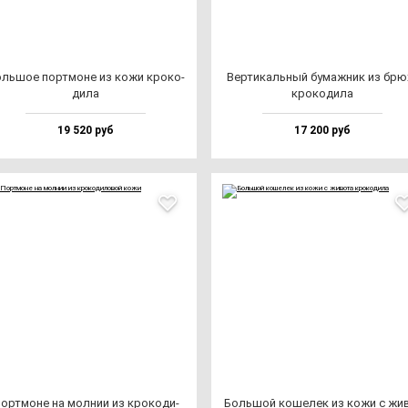
ль­шое пор­тмо­не из ко­жи кро­ко­
Вер­ти­каль­ный бу­маж­ник из брю­
ди­ла
кро­ко­ди­ла
19 520 руб
17 200 руб
ор­тмо­не на мол­нии из кро­ко­ди­
Боль­шой ко­ше­лек из ко­жи с жи­