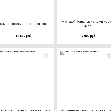
Муж­ской ко­ше­лек из ко­жи кро­к
оль­шое пор­тмо­не из ко­жи ска­та
ди­ла
12 680 руб
12 000 руб
ж­ской ко­ше­лек из брю­ха кро­ко­
Коше­лек из ко­жи с жи­во­та кро­