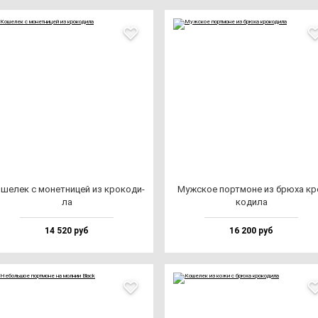
ше­лек с мо­нет­ни­цей из кро­ко­ди­
Муж­ское пор­тмо­не из брю­ха кр
ла
ко­ди­ла
14 520 руб
16 200 руб