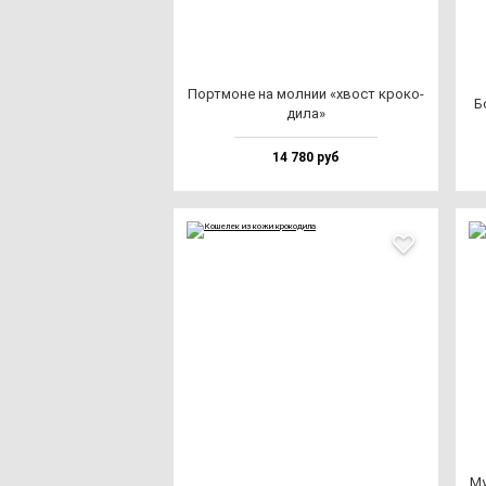
Пор­тмо­не на мол­нии «хвост кро­ко­
Б
ди­ла»
14 780 руб
Му