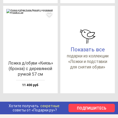
Показать все
по­дар­ки из кол­лек­ции
«Лож­ки и под­став­ки
Лож­ка д/обу­ви «Князь»
для сня­тия обу­ви»
(брон­за) с де­ре­вян­ной
руч­кой 57 см
11 400 руб
Хотите получать
секретные
ПОДПИШИТЕСЬ
советы от «Подарки.ру»?