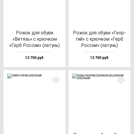
Рожок для обу­ви
Рожок для обу­ви «Геор­
«Витязь» с крюч­ком
гий» с крюч­ком «Герб
«Герб Рос­сии» (ла­тунь)
Рос­сии» (ла­тунь)
13 700 руб
13 700 руб